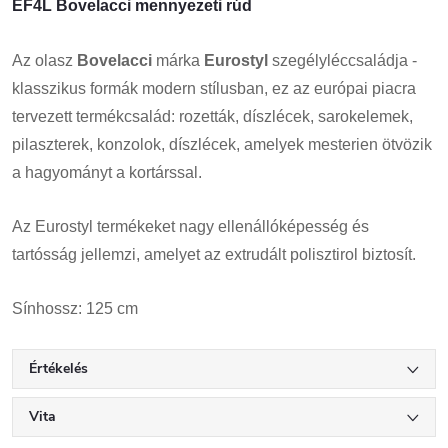
EF4L Bovelacci mennyezeti rúd
Az olasz
Bovelacci
márka
Eurostyl
szegélyléccsaládja -
klasszikus formák modern stílusban, ez az európai piacra
tervezett termékcsalád: rozetták, díszlécek, sarokelemek,
pilaszterek, konzolok, díszlécek, amelyek mesterien ötvözik
a hagyományt a kortárssal.
Az Eurostyl termékeket nagy ellenállóképesség és
tartósság jellemzi, amelyet az extrudált polisztirol biztosít.
Sínhossz: 125 cm
Értékelés
Vita