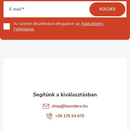
L
E-mail
KÜLDÉS
á
Az üzenet
elküldésével elfogadom az
Adatvédelmi
b
Feltételeket.
l
é
c
shop
@
hausdeco.hu
+36 176 54 675