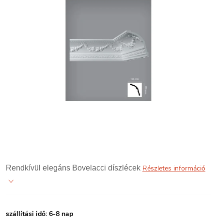
Rendkívül elegáns Bovelacci díszlécek
Részletes információ
szállítási idő: 6-8 nap