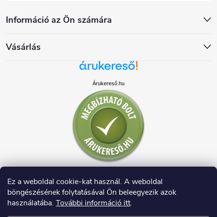
Információ az Ön számára
Vásárlás
Árukereső.hu
Ez a weboldal cookie-kat használ. A weboldal
böngészésének folytatásával Ön beleegyezik azok
használatába.
További információ itt
.