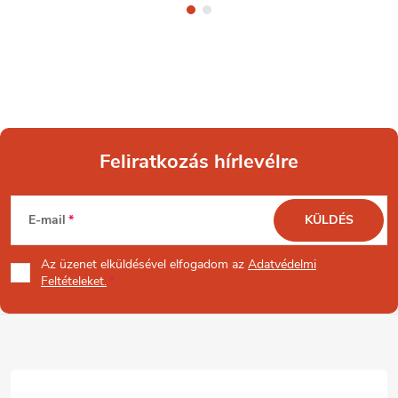
Feliratkozás hírlevélre
L
E-mail
KÜLDÉS
á
Az üzenet
elküldésével elfogadom az
Adatvédelmi
b
Feltételeket.
l
é