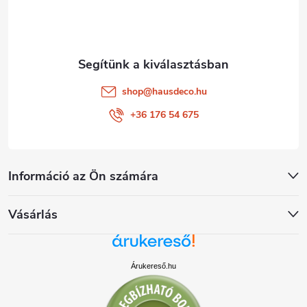
c
shop
@
hausdeco.hu
+36 176 54 675
Információ az Ön számára
Vásárlás
Árukereső.hu