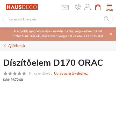
Ugrás
KOSÁR
a
fő
tartalomhoz
Nagyobb megrendelések esetén mennyiségi kedvezményt
biztosítunk. Kérjük, előzetesen vegye fel velünk a kapcsolatot.
Ajtóelemek
Díszítőelem D170 ORAC
Nincs értékelés
Ugrás az értékeléshez
Kód:
987240