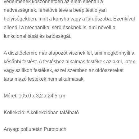
védelmének köszönhetően az elem ellenáll a
nedvességnek, lehetővé téve a beépítést olyan
helyiségekben, mint a konyha vagy a fürdőszoba.
Ezenkívül
ellenáll a mechanikai sérüléseknek is, ami növeli a
funkcionalitását és tartósságát
.
A díszítőelemre már alapozót visznek fel, ami megkönnyíti a
későbbi festést. A festéshez alkalmas festékek az akril, latex
vagy szilikon festékek, ezzel szemben az oldószereket
tartalmazó festékek nem alkalmasak.
Méret: 105,0 x 3,2 x 24,5 cm
Kollekció: A kollekcióban található
Anyag: poliuretán Purotouch