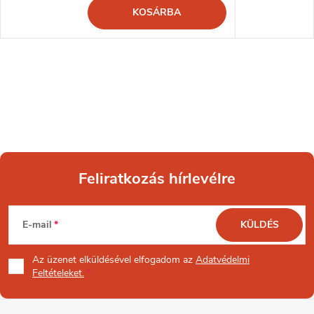
KOSÁRBA
Feliratkozás hírlevélre
L
E-mail
KÜLDÉS
á
Az üzenet
elküldésével elfogadom az
Adatvédelmi
b
Feltételeket.