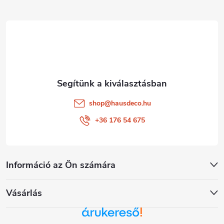
l
é
c
shop
@
hausdeco.hu
+36 176 54 675
Információ az Ön számára
Vásárlás