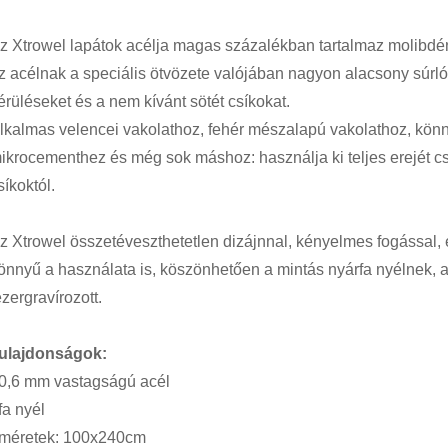
z Xtrowel lapátok acélja magas százalékban tartalmaz molibdé
z acélnak a speciális ötvözete valójában nagyon alacsony súrl
érüléseket és a nem kívánt sötét csíkokat.
lkalmas velencei vakolathoz, fehér mészalapú vakolathoz, könn
ikrocementhez és még sok máshoz: használja ki teljes erejét csi
síkoktól.
z Xtrowel összetéveszthetetlen dizájnnal, kényelmes fogással, 
önnyű a használata is, köszönhetően a mintás nyárfa nyélnek, am
ézergravírozott.
ulajdonságok:
 0,6 mm vastagságú acél
 fa nyél
 méretek: 100x240cm