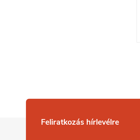
L
Feliratkozás hírlevélre