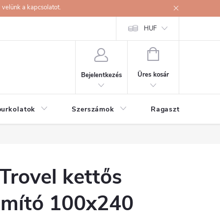
velünk a kapcsolatot.
HUF
KOSÁR
Üres kosár
Bejelentkezés
burkolatok
Szerszámok
Ragasztók
Trovel kettős
imító 100x240