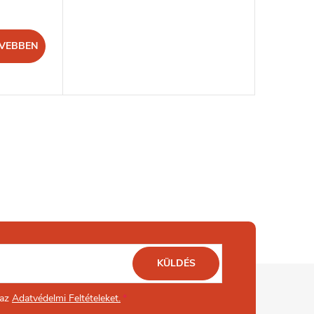
VEBBEN
KÜLDÉS
 az
Adatvédelmi Feltételeket.