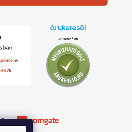
Árukereső.hu
usdeco.hu
54 675