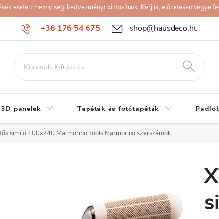
k esetén mennyiségi kedvezményt biztosítunk. Kérjük, előzetesen vegye fel 
+36 176 54 675
shop@hausdeco.hu
 3D panelek
Tapéták és fotótapéták
Padló
ttős simító 100x240 Marmorino Tools Marmorino szerszámok
X
s