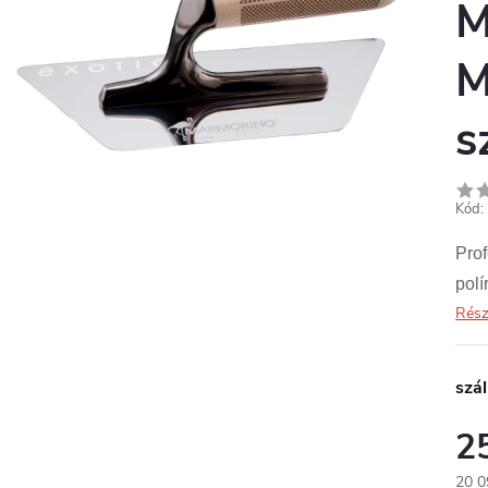
M
M
s
Kód:
Prof
polí
Rész
szál
2
20 0