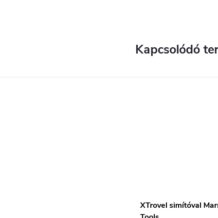
Kapcsolódó te
XTrovel simítóval Ma
Tools