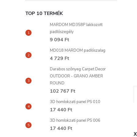
l
TOP 10 TERMÉK
MARDOM MD358P lakkozott
padlószegély
9 094 Ft
MD018 MARDOM padlószalag
4 729 Ft
Darabos szőnyeg Carpet Decor
OUTDOOR - GRANO AMBER
ROUND
102 767 Ft
3D homlokzati panel PS 010
17 440 Ft
3D homlokzati panel PS 006
17 440 Ft
X