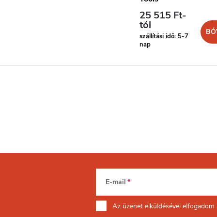
25 515 Ft-
tól
BŐ
szállítási idő: 5-7
nap
E-mail
Az üzenet
elküldésével elfogadom