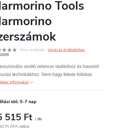
armorino Tools
armorino
zerszámok
Nincs értékelés
Ugrás az értékeléshez
2808
esszionális simító velencei stukkóhoz és hasonló
rozási technikákhoz. Nem hagy fekete foltokat.
letes információ
lítási idő: 5-7 nap
5 515 Ft
/ db
91 Ft ÁFA nélkül