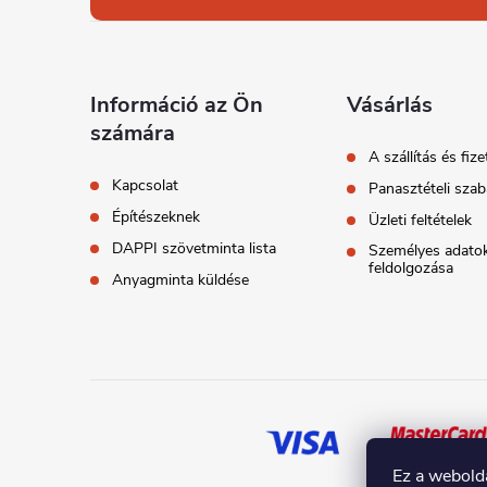
á
b
l
Információ az Ön
Vásárlás
számára
é
A szállítás és fize
Kapcsolat
Panasztételi szab
c
Építészeknek
Üzleti feltételek
DAPPI szövetminta lista
Személyes adato
feldolgozása
Anyagminta küldése
Ez a webold