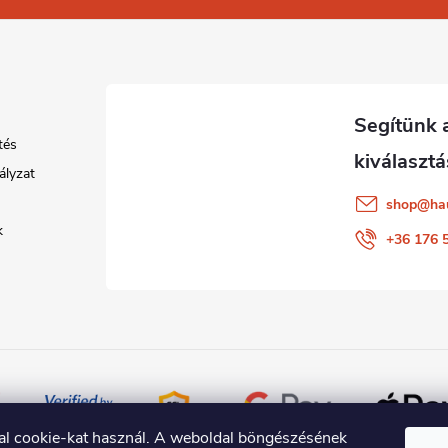
tés
ályzat
shop
@
ha
k
+36 176 
al cookie-kat használ. A weboldal böngészésének