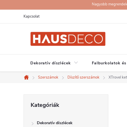
Ugrás
Nagyobb megrendelése
a
Kapcsolat
fő
tartalomhoz
Dekoratív díszlécek
Falburkolatok és
Szerszámok
Díszítő szerszámok
XTrovel ke
Kezdőlap
O
Kategóriák
Kategóriák
átugrása
l
Dekoratív díszlécek