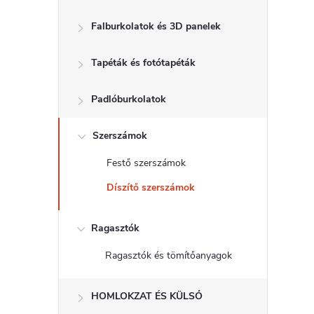
d
Falburkolatok és 3D panelek
a
Tapéták és fotótapéták
l
s
Padlóburkolatok
ó
Szerszámok
Festő szerszámok
p
Díszítő szerszámok
a
Ragasztók
n
Ragasztók és tömítőanyagok
e
HOMLOKZAT ÉS KÜLSŐ