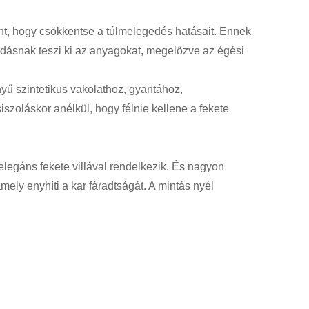
nt, hogy csökkentse a túlmelegedés hatásait. Ennek
ódásnak teszi ki az anyagokat, megelőzve az égési
yű szintetikus vakolathoz, gyantához,
szoláskor anélkül, hogy félnie kellene a fekete
elegáns fekete villával rendelkezik. És nagyon
ely enyhíti a kar fáradtságát. A mintás nyél