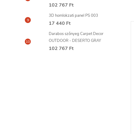
102 767 Ft
3D homlokzati panel PS 003
17 440 Ft
Darabos szőnyeg Carpet Decor
OUTDOOR - DESERTO GRAY
102 767 Ft
polisztirol
MONT FIX szerelő ragasztó
10ml
300ml SOUDAL
2 223 Ft
6-8
szállítási idő: 6-8
KOSÁRBA
KOSÁRBA
nap