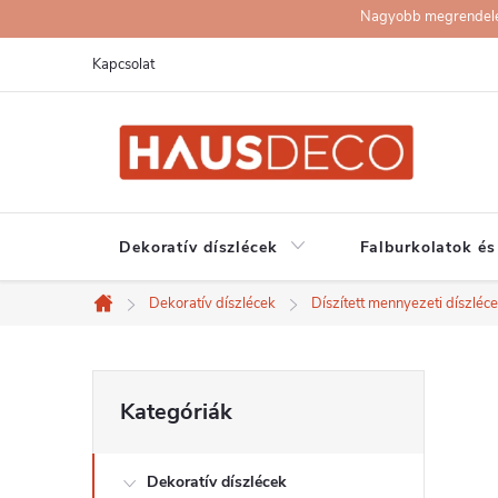
Ugrás
Nagyobb megrendelése
a
Kapcsolat
fő
tartalomhoz
Dekoratív díszlécek
Falburkolatok és
Dekoratív díszlécek
Díszített mennyezeti díszléc
Kezdőlap
O
Kategóriák
Kategóriák
átugrása
l
Dekoratív díszlécek