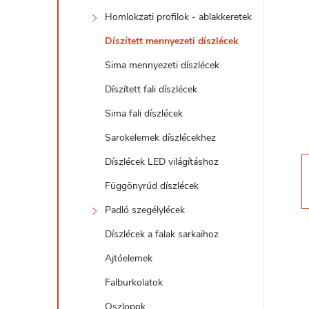
d
Homlokzati profilok - ablakkeretek
a
Díszített mennyezeti díszlécek
l
Sima mennyezeti díszlécek
Díszített fali díszlécek
s
Sima fali díszlécek
ó
Sarokelemek díszlécekhez
Díszlécek LED világításhoz
p
Függönyrúd díszlécek
a
Padló szegélylécek
Díszlécek a falak sarkaihoz
n
Ajtóelemek
e
Falburkolatok
Oszlopok