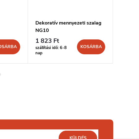
Dekoratív mennyezeti szalag
Dekorat
NG10
NG11
1 823 Ft
1 823 
OSÁRBA
KOSÁRBA
szállítási idő: 6-8
szállítási 
nap
nap
KÜLDÉS