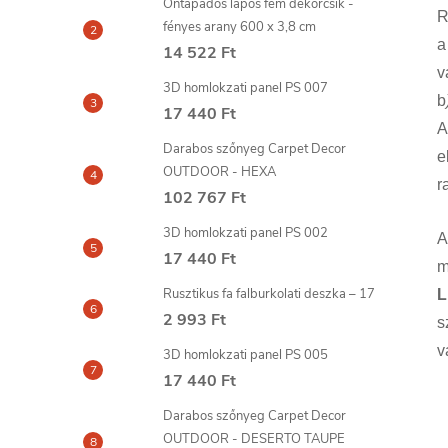
Öntapadós lapos fém dekorcsík -
R
fényes arany 600 x 3,8 cm
a
14 522 Ft
v
3D homlokzati panel PS 007
b
17 440 Ft
A
Darabos szőnyeg Carpet Decor
e
OUTDOOR - HEXA
r
102 767 Ft
3D homlokzati panel PS 002
A
17 440 Ft
m
Rusztikus fa falburkolati deszka – 17
L
2 993 Ft
s
v
3D homlokzati panel PS 005
17 440 Ft
Darabos szőnyeg Carpet Decor
OUTDOOR - DESERTO TAUPE