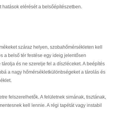
t hatások elérését a belsőépítészetben.
mékeket száraz helyen, szobahőmérsékleten kell
s a belső tér festése egy ideig jelentősen
árolja és ne szerelje fel a díszléceket. A beépítés
vábbá a nagy hőmérsékletkülönbségeket a tárolás és
éklet.
re felszerelhetők. A felületnek simának, tisztának,
ntesnek kell lennie. A régi tapétát vagy instabil