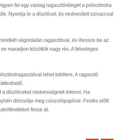
gyen fel egy vastag ragasztóréteget a polisztirolra
. Nyomja le a díszlécet, és nedvesített szivaccsal
e mindkét végoldalán ragasztóval, és illessze be az
 ne maradjon közöttük nagy rés. A felesleges
sztirolragasztóval lehet kitölteni. A ragasztó
tfesthető.
d a díszléceket nedvességnek kitenni. Ha
yhén dörzsölje meg csiszolópapírral. Festés előtt
krilfestékkel fesse át.