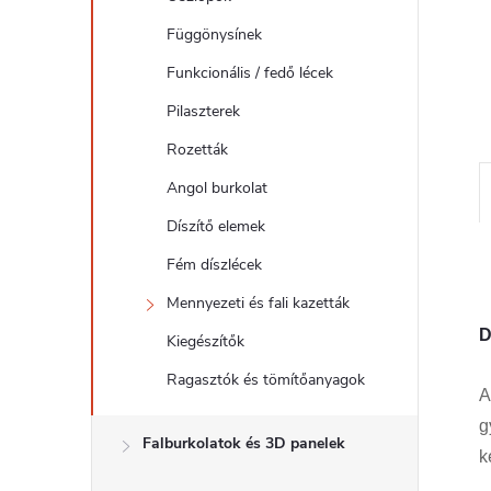
l
Függönysínek
Funkcionális / fedő lécek
Pilaszterek
Rozetták
Angol burkolat
Díszítő elemek
Fém díszlécek
Mennyezeti és fali kazetták
D
Kiegészítők
Ragasztók és tömítőanyagok
A
g
Falburkolatok és 3D panelek
k