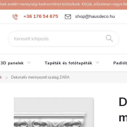
k esetén mennyiségi kedvezményt biztosítunk. Kérjük, előzetesen vegye fel 
+36 176 54 675
shop@hausdeco.hu
 3D panelek
Tapéták és fotótapéták
Padló
ek
Dekoratív mennyezeti szalag ZARA
D
m