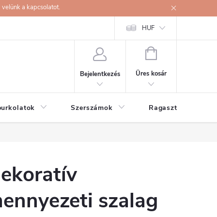
velünk a kapcsolatot.
HUF
KOSÁR
Üres kosár
Bejelentkezés
burkolatok
Szerszámok
Ragasztók
ekoratív
ennyezeti szalag