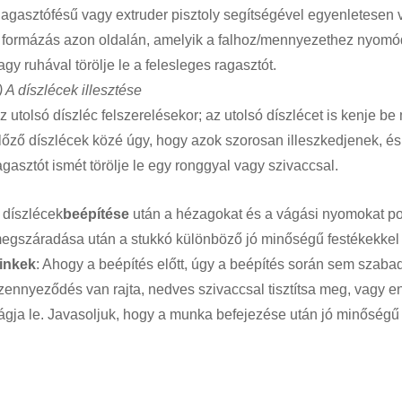
agasztófésű vagy extruder pisztoly segítségével egyenletesen vi
 formázás azon oldalán, amelyik a falhoz/mennyezethez nyomódik
agy ruhával törölje le a felesleges ragasztót.
) A díszlécek illesztése
z utolsó díszléc felszerelésekor; az utolsó díszlécet is kenje b
lőző díszlécek közé úgy, hogy azok szorosan illeszkedjenek, és
agasztót ismét törölje le egy ronggyal vagy szivaccsal.
 díszlécek
beépítése
után a hézagokat és a vágási nyomokat poli
egszáradása után a stukkó különböző jó minőségű festékekkel á
inkek
: Ahogy a beépítés előtt, úgy a beépítés során sem szaba
zennyeződés van rajta, nedves szivaccsal tisztítsa meg, vagy en
ágja le. Javasoljuk, hogy a munka befejezése után jó minőségű a