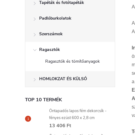
Tapéták és fotótapéták
A
Padlóburkolatok
A
A
Szerszámok
I
Ragasztók
ö
Ragasztók és tömítőanyagok
m
s
HOMLOKZAT ÉS KÜLSŐ
a
E
A
TOP 10 TERMÉK
s
Öntapadós lapos fém dekorcsík -
v
fényes ezüst 600 x 2,8 cm
13 406 Ft
T