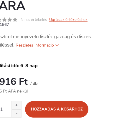
ARA
Nincs értékelés
Ugrás az értékeléshez
1567
sztirol mennyezeti díszléc gazdag és díszes
ítéssel.
Részletes információ
lítási idő: 6-8 nap
 916 Ft
/ db
6 Ft ÁFA nélkül
égár:
HOZZÁADÁS A KOSÁRHOZ