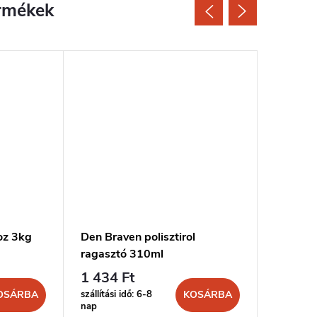
rmékek
oz 3kg
Den Braven polisztirol
MONT FI
ragasztó 310ml
300ml 
1 434 Ft
2 223 
szállítási idő: 6-8
szállítási 
OSÁRBA
KOSÁRBA
nap
nap