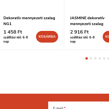
Dekoratív mennyezeti szalag
JASMINE dekoratív
NG1
mennyezeti szalag
1 458 Ft
2 916 Ft
KOSÁRBA
K
szállítási idő: 6-8
szállítási idő: 6-8
nap
nap
E-mail