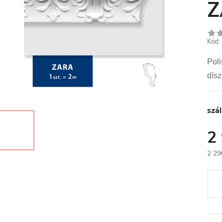
Z
Kód:
Poli
dísz
szál
2
2 29
Egys