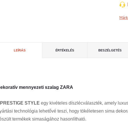
Márk
LEÍRÁS
ÉRTÉKELÉS
BESZÉLGETÉS
ekoratív mennyezeti szalag ZARA
PRESTIGE STYLE
egy kivételes díszlécválaszték, amely luxus
yártási technológia lehetővé teszi, hogy tökéletesen sima dekora
észült termékek simaságához hasonlítható.