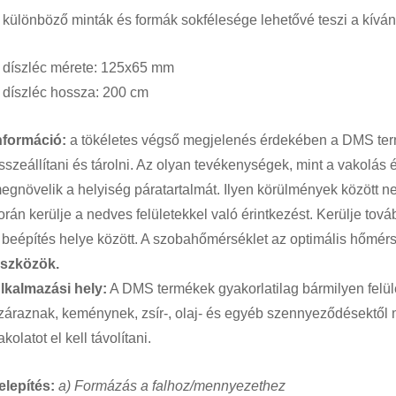
 különböző minták és formák sokfélesége lehetővé teszi a kíván
 díszléc mérete: 125x65 mm
 díszléc hossza: 200 cm
nformáció:
a tökéletes végső megjelenés érdekében a DMS ter
sszeállítani és tárolni. Az olyan tevékenységek, mint a vakolás é
egnövelik a helyiség páratartalmát. Ilyen körülmények között ne t
orán kerülje a nedves felületekkel való érintkezést. Kerülje to
 beépítés helye között. A szobahőmérséklet az optimális hőmérs
szközök.
lkalmazási hely:
A DMS termékek gyakorlatilag bármilyen felület
záraznak, keménynek, zsír-, olaj- és egyéb szennyeződésektől me
akolatot el kell távolítani.
elepítés:
a) Formázás a falhoz/mennyezethez