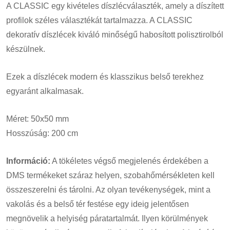
A CLASSIC egy kivételes díszlécválaszték, amely a díszített
profilok széles választékát tartalmazza. A CLASSIC
dekoratív díszlécek kiváló minőségű habosított polisztirolból
készülnek.
Ezek a díszlécek modern és klasszikus belső terekhez
egyaránt alkalmasak.
Méret: 50x50 mm
Hosszúság: 200 cm
Információ:
A tökéletes végső megjelenés érdekében a
DMS termékeket száraz helyen, szobahőmérsékleten kell
összeszerelni és tárolni. Az olyan tevékenységek, mint a
vakolás és a belső tér festése egy ideig jelentősen
megnövelik a helyiség páratartalmát. Ilyen körülmények