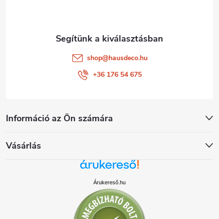
c
shop
@
hausdeco.hu
+36 176 54 675
Információ az Ön számára
Vásárlás
Árukereső.hu