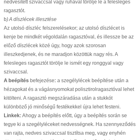
nedvesített szivaccsal vagy ruhával törölje le a felesleges
ragasztót.
b
) A díszlécek illesztése
Az utolsó díszléc felszerelésekor; az utolsó díszlécet is
kenje be mindkét végoldalán ragasztóval, és illessze be az
előző díszlécek közé úgy, hogy azok szorosan
illeszkedjenek, és ne maradjon közöttük nagy rés. A
felesleges ragasztót törölje le ismét egy ronggyal vagy
szivaccsal.
A beépítés
befejezése
:
a szegélylécek beépítése után a
hézagokat és a vágásnyomokat polisztirolragasztóval lehet
kitölteni. A ragasztó megszáradása után a stukkót
különböző jó minőségű festékekkel újra lehet festeni.
Linkek:
Ahogy a beépítés előtt, úgy a beépítés során se
tegye ki a szegélyléceket nedvességnek. Ha szennyeződés
van rajta, nedves szivaccsal tisztítsa meg, vagy enyhén