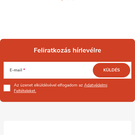
Feliratkozás hírlevélre
L
E-mail
KÜLDÉS
á
Az üzenet
elküldésével elfogadom az
Adatvédelmi
b
Feltételeket.
l
é