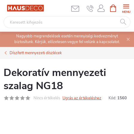
Ugrás
KOSÁR
a
fő
tartalomhoz
Nagyobb megrendelések esetén mennyiségi kedvezményt
biztosítunk. Kérjük, előzetesen vegye fel velünk a kapcsolatot.
Díszített mennyezeti díszlécek
Dekoratív mennyezeti
szalag NG18
Nincs értékelés
Ugrás az értékeléshez
Kód:
1560