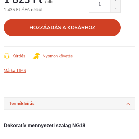
/ db
1 435 Ft ÁFA nélkül
Egységár:
HOZZÁADÁS A KOSÁRHOZ
Kérdés
Nyomon követés
Márka:
DMS
Termékleírás
Dekoratív mennyezeti szalag NG18