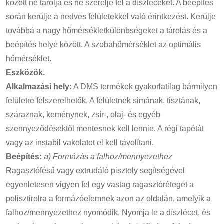
között ne tárolja és ne szerelje fel a díszléceket. A beépítés
során kerülje a nedves felületekkel való érintkezést. Kerülje
továbbá a nagy hőmérsékletkülönbségeket a tárolás és a
beépítés helye között. A szobahőmérséklet az optimális
hőmérséklet.
Eszközök.
Alkalmazási hely:
A DMS termékek gyakorlatilag bármilyen
felületre felszerelhetők. A felületnek simának, tisztának,
száraznak, keménynek, zsír-, olaj- és egyéb
szennyeződésektől mentesnek kell lennie. A régi tapétát
vagy az instabil vakolatot el kell távolítani.
Beépítés:
a) Formázás a falhoz/mennyezethez
Ragasztófésű vagy extrudáló pisztoly segítségével
egyenletesen vigyen fel egy vastag ragasztóréteget a
polisztirolra a formázóelemnek azon az oldalán, amelyik a
falhoz/mennyezethez nyomódik. Nyomja le a díszlécet, és