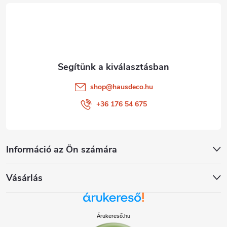
é
c
shop
@
hausdeco.hu
+36 176 54 675
Információ az Ön számára
Vásárlás
Árukereső.hu