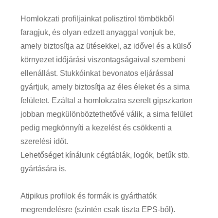
Homlokzati profiljainkat polisztirol tömbökből
faragjuk, és olyan edzett anyaggal vonjuk be,
amely biztosítja az ütésekkel, az idővel és a külső
környezet időjárási viszontagságaival szembeni
ellenállást. Stukkóinkat bevonatos eljárással
gyártjuk, amely biztosítja az éles éleket és a sima
felületet. Ezáltal a homlokzatra szerelt gipszkarton
jobban megkülönböztethetővé válik, a sima felület
pedig megkönnyíti a kezelést és csökkenti a
szerelési időt.
Lehetőséget kínálunk cégtáblák, logók, betűk stb.
gyártására is.
Atipikus profilok és formák is gyárthatók
megrendelésre (szintén csak tiszta EPS-ből).