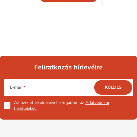
Feliratkozás hírlevélre
L
E-mail
KÜLDÉS
á
Az üzenet
elküldésével elfogadom az
Adatvédelmi
b
Feltételeket.
l