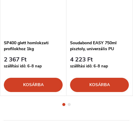
SP400 glett homlokzati
Soudabond EASY 750ml
profilokhoz 1kg
pisztoly, univerzális PU
ragasztó
2 367 Ft
4 223 Ft
szállítási idő: 6-8 nap
szállítási idő: 6-8 nap
KOSÁRBA
KOSÁRBA