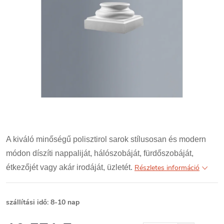
A kiváló minőségű polisztirol sarok stílusosan és modern
módon díszíti nappaliját, hálószobáját, fürdőszobáját,
étkezőjét vagy akár irodáját, üzletét.
Részletes információ
szállítási idő: 8-10 nap