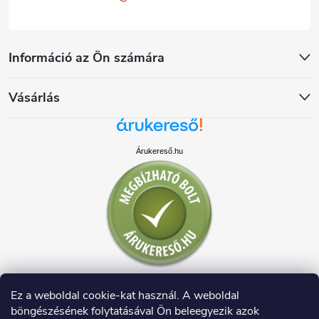
Információ az Ön számára
Vásárlás
Árukereső.hu
Ez a weboldal cookie-kat használ. A weboldal
böngészésének folytatásával Ön beleegyezik azok