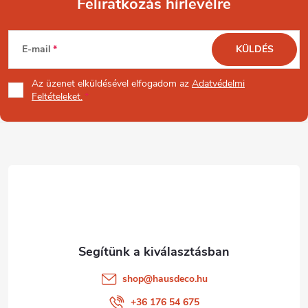
Feliratkozás hírlevélre
L
E-mail
KÜLDÉS
á
Az üzenet
elküldésével elfogadom az
Adatvédelmi
b
Feltételeket.
l
é
c
shop
@
hausdeco.hu
+36 176 54 675