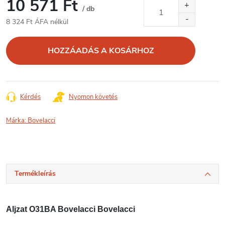
10 571 Ft
/ db
8 324 Ft ÁFA nélkül
Egységár:
HOZZÁADÁS A KOSÁRHOZ
Kérdés
Nyomon követés
Márka:
Bovelacci
Termékleírás
Aljzat O31BA Bovelacci Bovelacci