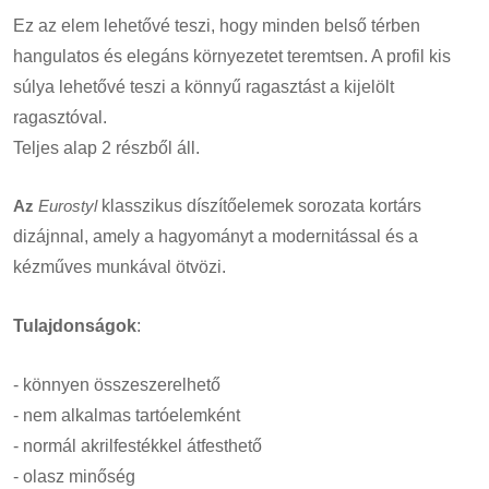
Ez az elem lehetővé teszi, hogy minden belső térben
hangulatos és elegáns környezetet teremtsen. A profil kis
súlya lehetővé teszi a könnyű ragasztást a kijelölt
ragasztóval.
Teljes alap 2 részből áll.
Az
Eurostyl
klasszikus díszítőelemek sorozata kortárs
dizájnnal, amely a hagyományt a modernitással és a
kézműves munkával ötvözi.
Tulajdonságok
:
- könnyen összeszerelhető
- nem alkalmas tartóelemként
- normál akrilfestékkel átfesthető
- olasz minőség