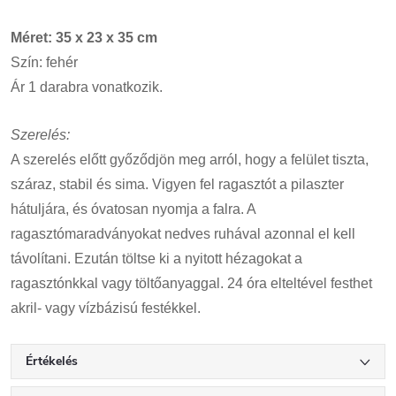
Méret: 35 x 23 x 35 cm
Szín: fehér
Ár 1 darabra vonatkozik.
Szerelés:
A szerelés előtt győződjön meg arról, hogy a felület tiszta,
száraz, stabil és sima. Vigyen fel ragasztót a pilaszter
hátuljára, és óvatosan nyomja a falra. A
ragasztómaradványokat nedves ruhával azonnal el kell
távolítani. Ezután töltse ki a nyitott hézagokat a
ragasztónkkal vagy töltőanyaggal. 24 óra elteltével festhet
akril- vagy vízbázisú festékkel.
Értékelés