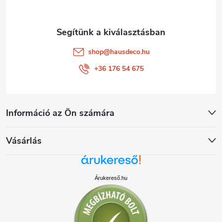
c
shop
@
hausdeco.hu
+36 176 54 675
Információ az Ön számára
Vásárlás
Árukereső.hu