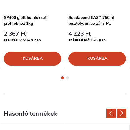
SP400 glett homlokzati
Soudabond EASY 750ml
profilokhoz 1kg
pisztoly, univerzális PU
ragasztó
2 367 Ft
4 223 Ft
szállítási idő: 6-8 nap
szállítási idő: 6-8 nap
KOSÁRBA
KOSÁRBA