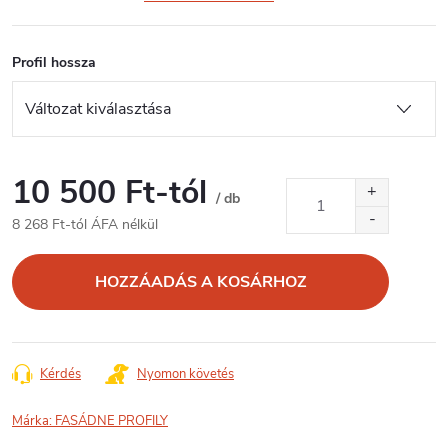
Profil hossza
10 500 Ft
-tól
/ db
8 268 Ft
-tól ÁFA nélkül
Egységár:
HOZZÁADÁS A KOSÁRHOZ
Kérdés
Nyomon követés
Márka:
FASÁDNE PROFILY