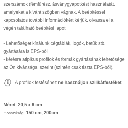
szerszámok (fémfűrész, ásványgyapotkés) használatát,
amelyeket a kívánt szögben vágnak. A beépítéssel
kapcsolatos további információkért kérjük, olvassa el a
végén található beépítési lapot.
- Lehetőséget kínálunk cégtáblák, logók, betűk stb.
gyártására is EPS-ből
- kérésre atipikus profilok és formák gyártásának lehetősége
az Ön kívánságai szerint (szintén csak tiszta EPS-ből).
A profilok festéséhez
ne használjon szilikátfestéket
.
Méret: 20,5 x 6 cm
Hosszúság
: 150 cm, 200cm