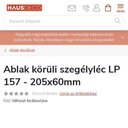
Ugrás
KOSÁR
a
fő
tartalomhoz
Nagyobb megrendelések esetén mennyiségi kedvezményt
biztosítunk. Kérjük, előzetesen vegye fel velünk a kapcsolatot.
Ablak díszlécek
Ablak körüli szegélyléc LP
157 - 205x60mm
Nincs értékelés
Ugrás az értékeléshez
Kód:
Változat kiválasztása