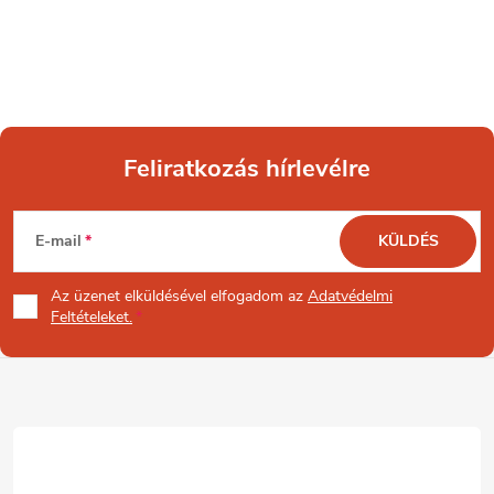
Feliratkozás hírlevélre
L
E-mail
KÜLDÉS
á
Az üzenet
elküldésével elfogadom az
Adatvédelmi
b
Feltételeket.
l
é