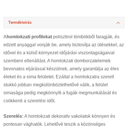
Termékleírás
A
homlokzati profilokat
polisztirol tömbökből faragják, és
edzett anyaggal vonják be, amely biztosítja az ütésekkel, az
idővel és a külső környezet időjárási viszontagságaival
szembeni ellenállást. A homlokzati domborzatelemek
bevonatos eljárással készülnek, amely garantálja az éles
éleket és a sima felületet. Ezáltal a homlokzatra szerelt
stukkó jobban megkülönböztethetővé válik, a felület
simasága pedig megkönnyíti a fugák megmunkálását és
csökkenti a szerelési időt.
Szerelés:
A homlokzati dekoratív vakolatok könnyen és
pontosan vághatók. Lehetővé teszik a közönséges