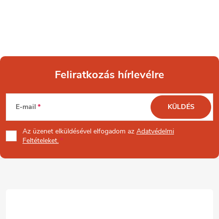
Feliratkozás hírlevélre
L
E-mail
KÜLDÉS
á
Az üzenet
elküldésével elfogadom az
Adatvédelmi
b
Feltételeket.
l
é