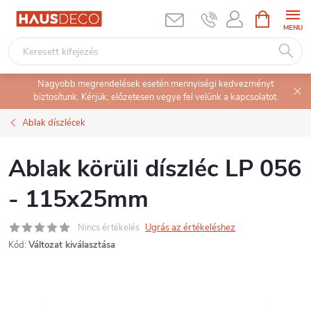
Ugrás
KOSÁR
a
fő
tartalomhoz
Nagyobb megrendelések esetén mennyiségi kedvezményt
biztosítunk. Kérjük, előzetesen vegye fel velünk a kapcsolatot.
Ablak díszlécek
Ablak körüli díszléc LP 056
- 115x25mm
Nincs értékelés
Ugrás az értékeléshez
Kód:
Változat kiválasztása