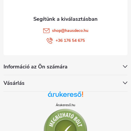
c
shop
@
hausdeco.hu
+36 176 54 675
Információ az Ön számára
Vásárlás
Árukereső.hu