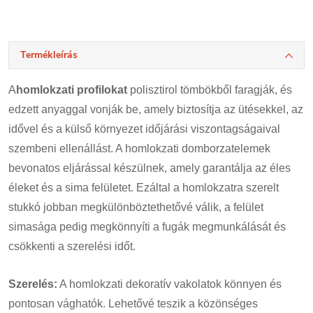
Termékleírás
A
homlokzati profilokat
polisztirol tömbökből faragják, és
edzett anyaggal vonják be, amely biztosítja az ütésekkel, az
idővel és a külső környezet időjárási viszontagságaival
szembeni ellenállást. A homlokzati domborzatelemek
bevonatos eljárással készülnek, amely garantálja az éles
éleket és a sima felületet. Ezáltal a homlokzatra szerelt
stukkó jobban megkülönböztethetővé válik, a felület
simasága pedig megkönnyíti a fugák megmunkálását és
csökkenti a szerelési időt.
Szerelés:
A homlokzati dekoratív vakolatok könnyen és
pontosan vághatók. Lehetővé teszik a közönséges