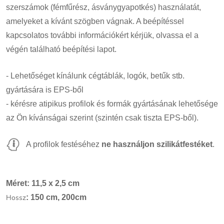
szerszámok (fémfűrész, ásványgyapotkés) használatát,
amelyeket a kívánt szögben vágnak. A beépítéssel
kapcsolatos további információkért kérjük, olvassa el a
végén található beépítési lapot.
- Lehetőséget kínálunk cégtáblák, logók, betűk stb.
gyártására is EPS-ből
- kérésre atipikus profilok és formák gyártásának lehetősége
az Ön kívánságai szerint (szintén csak tiszta EPS-ből).
A profilok festéséhez
ne használjon szilikátfestéket
.
Méret: 11,5 x 2,5 cm
Hossz
: 150 cm, 200cm