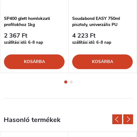
SP400 glett homlokzati
Soudabond EASY 750ml
profilokhoz 1kg
pisztoly, univerzális PU
ragasztó
2 367 Ft
4 223 Ft
szállítási idő: 6-8 nap
szállítási idő: 6-8 nap
KOSÁRBA
KOSÁRBA