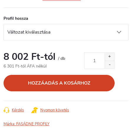
Profil hossza
8 002 Ft
-tól
/ db
6 301 Ft
-tól ÁFA nélkül
Egységár:
HOZZÁADÁS A KOSÁRHOZ
Kérdés
Nyomon követés
Márka:
FASÁDNE PROFILY