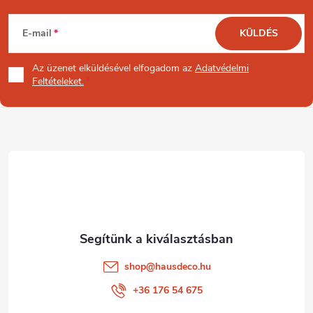
L
E-mail
KÜLDÉS
á
Az üzenet
elküldésével elfogadom az
Adatvédelmi
b
Feltételeket.
l
é
c
shop
@
hausdeco.hu
+36 176 54 675