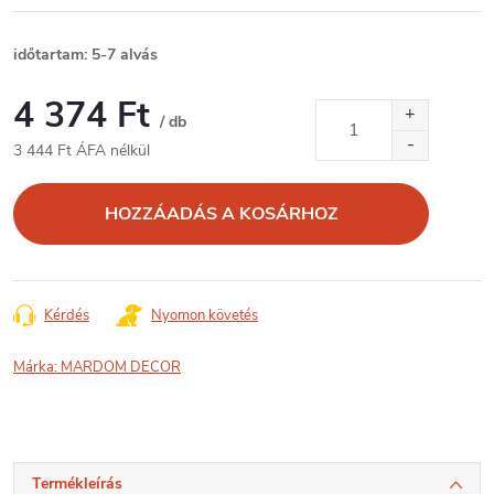
időtartam: 5-7 alvás
4 374 Ft
/ db
3 444 Ft ÁFA nélkül
Egységár:
HOZZÁADÁS A KOSÁRHOZ
Kérdés
Nyomon követés
Márka:
MARDOM DECOR
Termékleírás