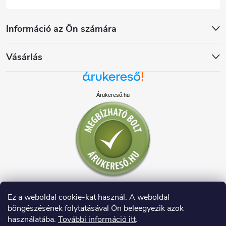
Információ az Ön számára
Vásárlás
Árukereső.hu
Ez a weboldal cookie-kat használ. A weboldal
böngészésének folytatásával Ön beleegyezik azok
használatába.
További információ itt
.