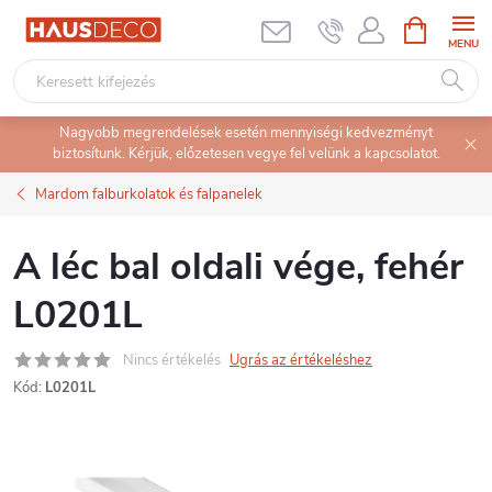
Ugrás
KOSÁR
a
fő
tartalomhoz
Nagyobb megrendelések esetén mennyiségi kedvezményt
biztosítunk. Kérjük, előzetesen vegye fel velünk a kapcsolatot.
Mardom falburkolatok és falpanelek
A léc bal oldali vége, fehér
L0201L
Nincs értékelés
Ugrás az értékeléshez
Kód:
L0201L