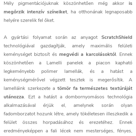
Mély pigmentációjuknak köszönhetően még akkor
is
megőrzik intenzív színeiket
, ha otthonának legnaposabb
helyére szerelik fel őket.
A gyártási folyamat során az anyagot
ScratchShield
technológiával gazdagítják, amely maximális felületi
keménységet biztosít és
megvédi a karcolásoktól
. Ennek
köszönhetően a Lamelli panelek a piacon kapható
legkeményebb polimer lamellák, és a hatást a
keménységmérővel végzett tesztek is megerősítik. A
lamelláink szerkezete a
tömör fa természetes textúráját
utánozza
. Ezt a hatást a dombornyomásos technológia
alkalmazásával érjük el, amelynek során olyan
fadomborzatot hozunk létre, amely tökéletesen illeszkedik a
felület összes horpadásához és erezetéhez. Ennek
eredményeképpen a fali lécek nem mesterséges, fényes,