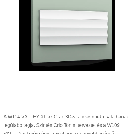
A W114 VALLEY XL az Orac 3D-s falicsempék családjának
legújabb tagja. Szintén Orio Tonini tervezte, és a W109
VALLEY sikerére épül, mivel annak nagyobb méretű