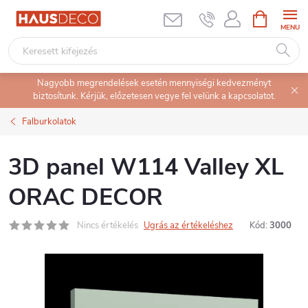
Ugrás
KOSÁR
a
fő
tartalomhoz
Nagyobb megrendelések esetén mennyiségi kedvezményt
biztosítunk. Kérjük, előzetesen vegye fel velünk a kapcsolatot.
Falburkolatok
3D panel W114 Valley XL
ORAC DECOR
Nincs értékelés
Ugrás az értékeléshez
Kód:
3000