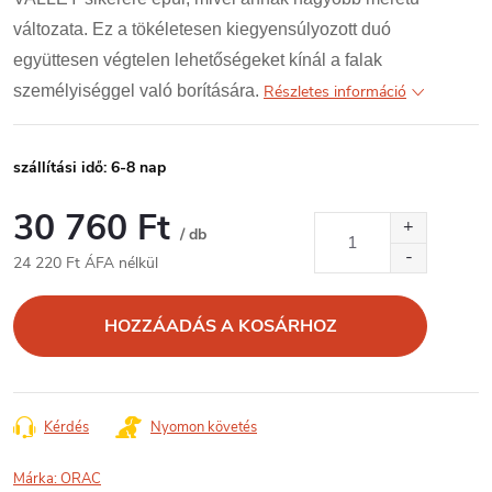
változata. Ez a tökéletesen kiegyensúlyozott duó
együttesen végtelen lehetőségeket kínál a falak
személyiséggel való borítására.
Részletes információ
szállítási idő: 6-8 nap
30 760 Ft
/ db
24 220 Ft ÁFA nélkül
Egységár:
HOZZÁADÁS A KOSÁRHOZ
Kérdés
Nyomon követés
Márka:
ORAC