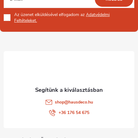
á
Az üzenet
elküldésével elfogadom az
Adatvédelmi
b
Feltételeket.
l
é
c
shop
@
hausdeco.hu
+36 176 54 675