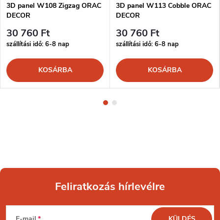
3D panel W108 Zigzag ORAC
3D panel W113 Cobble ORAC
DECOR
DECOR
30 760 Ft
30 760 Ft
szállítási idő: 6-8 nap
szállítási idő: 6-8 nap
KOSÁRBA
KOSÁRBA
Feliratkozás hírlevélre
L
E-mail
KÜLDÉS