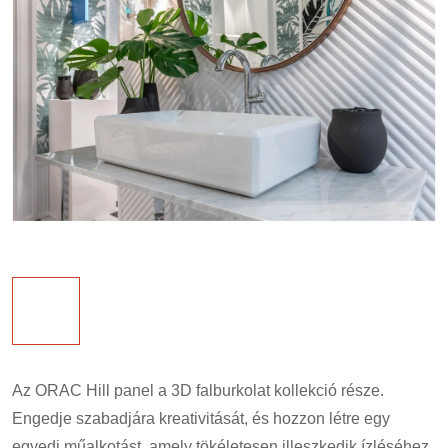
Az ORAC Hill panel a 3D falburkolat kollekció része.
Engedje szabadjára kreativitását, és hozzon létre egy
egyedi műalkotást, amely tökéletesen illeszkedik ízléséhez