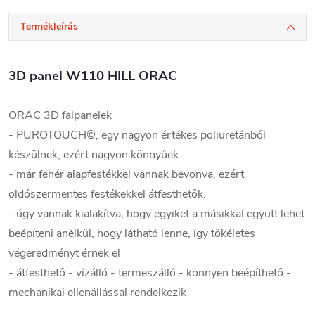
Termékleírás
3D panel W110 HILL ORAC
ORAC 3D falpanelek
- PUROTOUCH©, egy nagyon értékes poliuretánból
készülnek, ezért nagyon könnyűek
- már fehér alapfestékkel vannak bevonva, ezért
oldószermentes festékekkel átfesthetők.
- úgy vannak kialakítva, hogy egyiket a másikkal együtt lehet
beépíteni anélkül, hogy látható lenne, így tökéletes
végeredményt érnek el
- átfesthető - vízálló - termeszálló - könnyen beépíthető -
mechanikai ellenállással rendelkezik