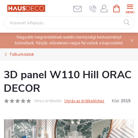
Ugrás
KOSÁR
a
fő
tartalomhoz
Nagyobb megrendelések esetén mennyiségi kedvezményt
biztosítunk. Kérjük, előzetesen vegye fel velünk a kapcsolatot.
Falburkolatok
3D panel W110 Hill ORAC
DECOR
Nincs értékelés
Ugrás az értékeléshez
Kód:
2515