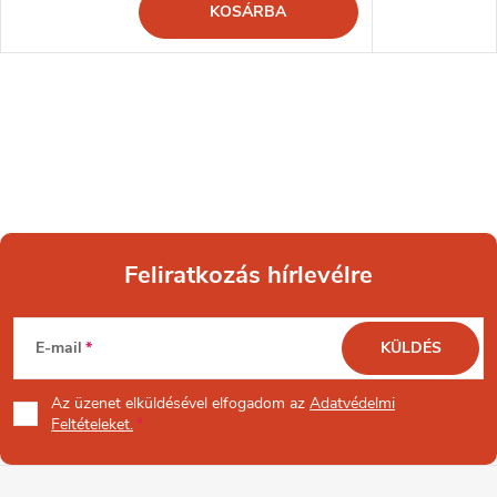
KOSÁRBA
Feliratkozás hírlevélre
L
E-mail
KÜLDÉS
á
Az üzenet
elküldésével elfogadom az
Adatvédelmi
b
Feltételeket.
l