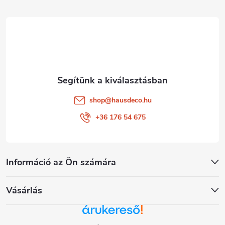
é
c
shop
@
hausdeco.hu
+36 176 54 675
Információ az Ön számára
Vásárlás