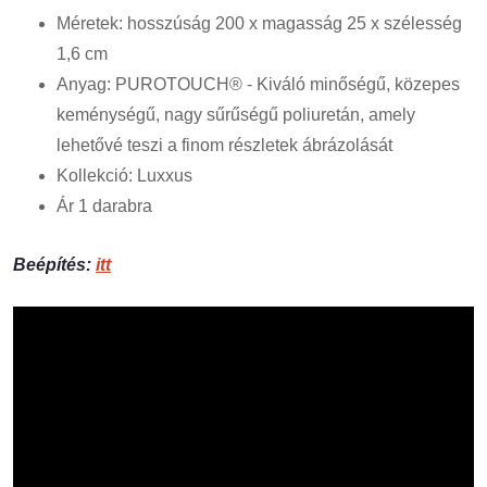
Méretek: hosszúság 200 x magasság 25 x szélesség
1,6 cm
Anyag: PUROTOUCH® - Kiváló minőségű, közepes
keménységű, nagy sűrűségű poliuretán, amely
lehetővé teszi a finom részletek ábrázolását
Kollekció: Luxxus
Ár 1 darabra
Beépítés:
itt