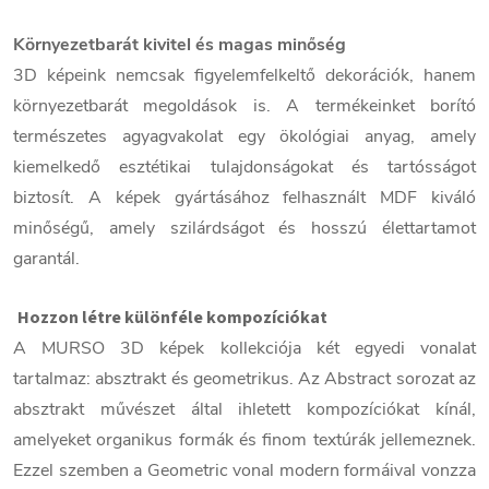
Környezetbarát kivitel és magas minőség
3D képeink nemcsak figyelemfelkeltő dekorációk, hanem
környezetbarát megoldások is. A termékeinket borító
természetes agyagvakolat egy ökológiai anyag, amely
kiemelkedő esztétikai tulajdonságokat és tartósságot
biztosít. A képek gyártásához felhasznált MDF kiváló
minőségű, amely szilárdságot és hosszú élettartamot
garantál.
Hozzon létre különféle kompozíciókat
A MURSO 3D képek kollekciója két egyedi vonalat
tartalmaz: absztrakt és geometrikus. Az Abstract sorozat az
absztrakt művészet által ihletett kompozíciókat kínál,
amelyeket organikus formák és finom textúrák jellemeznek.
Ezzel szemben a Geometric vonal modern formáival vonzza