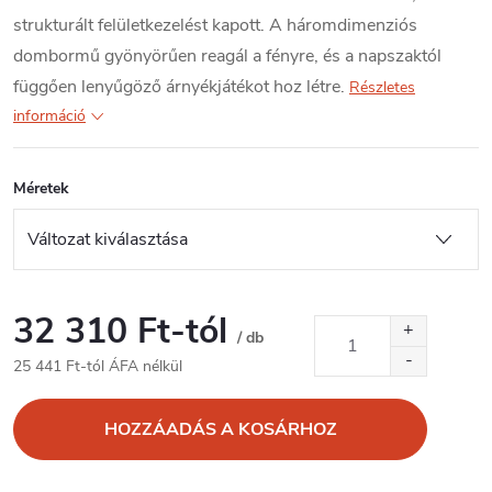
strukturált felületkezelést kapott. A háromdimenziós
dombormű gyönyörűen reagál a fényre, és a napszaktól
függően lenyűgöző árnyékjátékot hoz létre.
Részletes
információ
Méretek
32 310 Ft
-tól
/ db
25 441 Ft
-tól ÁFA nélkül
Egységár:
HOZZÁADÁS A KOSÁRHOZ