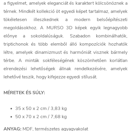
a figyelmet, amelyek eleganciát és karaktert kölcsönöznek a
térnek. Mindkét kollekció öt egyedi képet tartalmaz, amelyek
tökéletesen illeszkednek a modern belsőépítészeti
megoldásokhoz. A MURSO 3D képek egyik legnagyobb
előnye a sokoldalúságuk. Szabadon kombinálhatók,
triptichonok és több elemből álló kompozíciók hozhatók
létre, amelyek dinamizmust és harmóniát visznek bármely
térbe. A minták sokféleségének köszönhetően korlátlan
elrendezési lehetőségek állnak rendelkezésére, amelyek
lehetővé teszik, hogy kifejezze egyedi stílusát.
MÉRETEK ÉS SÚLY:
35 x 50 x 2 cm / 3,83 kg
50 x 70 x 2 cm / 7,68 kg
ANYAG:
MDF, természetes agyagvakolat