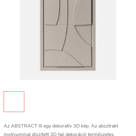
Az ABSTRACT III egy dekoratív 3D kép. Az absztrakt
motívummal díszített 3D fali dekoráció természetes,