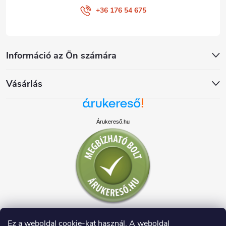
+36 176 54 675
Információ az Ön számára
Vásárlás
Árukereső.hu
Ez a weboldal cookie-kat használ. A weboldal