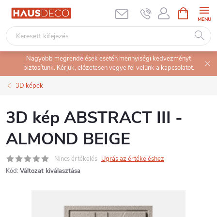
Ugrás
KOSÁR
a
fő
tartalomhoz
Nagyobb megrendelések esetén mennyiségi kedvezményt
biztosítunk. Kérjük, előzetesen vegye fel velünk a kapcsolatot.
3D képek
3D kép ABSTRACT III -
ALMOND BEIGE
Nincs értékelés
Ugrás az értékeléshez
Kód:
Változat kiválasztása