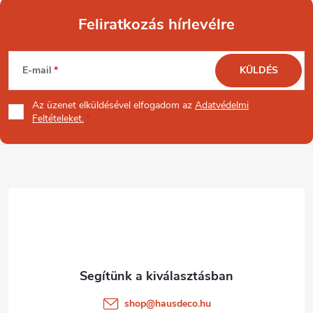
Feliratkozás hírlevélre
L
E-mail
KÜLDÉS
á
Az üzenet
elküldésével elfogadom az
Adatvédelmi
b
Feltételeket.
l
é
c
shop
@
hausdeco.hu