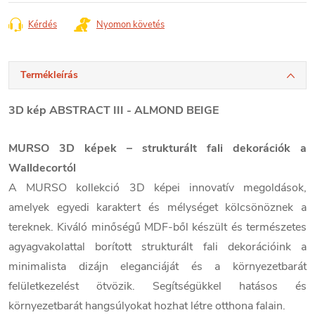
Kérdés
Nyomon követés
Termékleírás
3D kép ABSTRACT III - ALMOND BEIGE
MURSO 3D képek – strukturált fali dekorációk a
Walldecortól
A MURSO kollekció 3D képei innovatív megoldások,
amelyek egyedi karaktert és mélységet kölcsönöznek a
tereknek. Kiváló minőségű MDF-ből készült és természetes
agyagvakolattal borított strukturált fali dekorációink a
minimalista dizájn eleganciáját és a környezetbarát
felületkezelést ötvözik. Segítségükkel hatásos és
környezetbarát hangsúlyokat hozhat létre otthona falain.