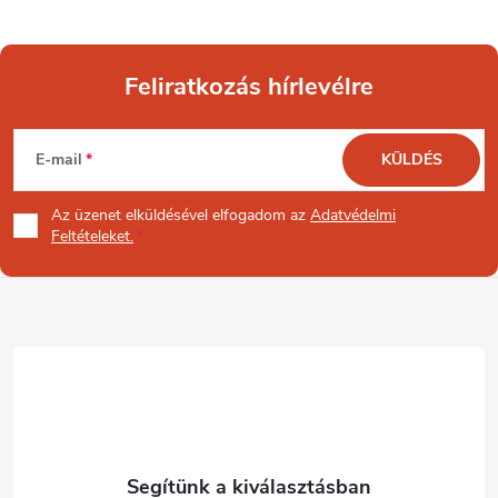
Feliratkozás hírlevélre
L
E-mail
KÜLDÉS
á
Az üzenet
elküldésével elfogadom az
Adatvédelmi
b
Feltételeket.
l
é
c