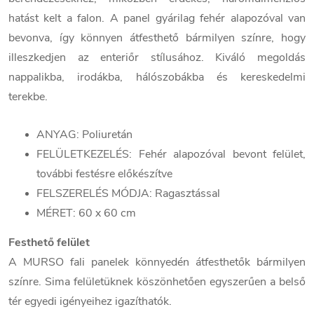
hatást kelt a falon. A panel gyárilag fehér alapozóval van
bevonva, így könnyen átfesthető bármilyen színre, hogy
illeszkedjen az enteriőr stílusához. Kiváló megoldás
nappalikba, irodákba, hálószobákba és kereskedelmi
terekbe.
ANYAG: Poliuretán
FELÜLETKEZELÉS: Fehér alapozóval bevont felület,
további festésre előkészítve
FELSZERELÉS MÓDJA: Ragasztással
MÉRET: 60 x 60 cm
Festhető felület
A MURSO fali panelek könnyedén átfesthetők bármilyen
színre. Sima felületüknek köszönhetően egyszerűen a belső
tér egyedi igényeihez igazíthatók.