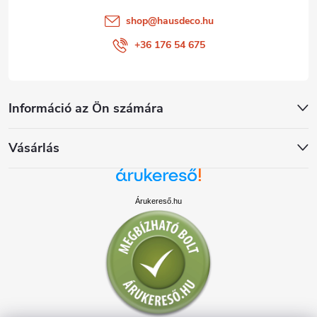
shop
@
hausdeco.hu
+36 176 54 675
Információ az Ön számára
Vásárlás
Árukereső.hu