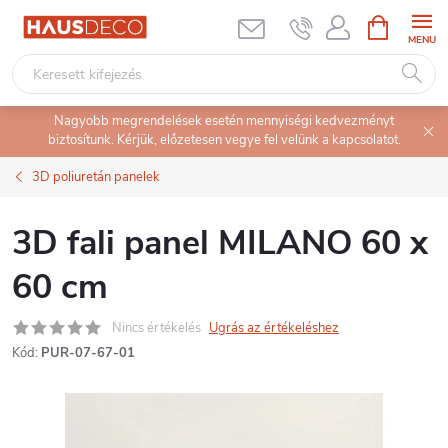
Ugrás
KOSÁR
a
fő
tartalomhoz
Nagyobb megrendelések esetén mennyiségi kedvezményt
biztosítunk. Kérjük, előzetesen vegye fel velünk a kapcsolatot.
3D poliuretán panelek
3D fali panel MILANO 60 x
60 cm
Nincs értékelés
Ugrás az értékeléshez
Kód:
PUR-07-67-01