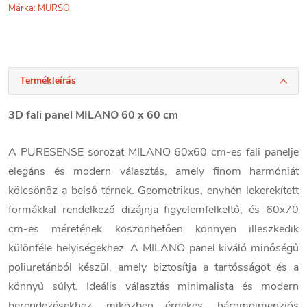
Márka:
MURSO
Termékleírás
3D fali panel MILANO 60 x 60 cm
A PURESENSE sorozat MILANO 60x60 cm-es fali panelje
elegáns és modern választás, amely finom harmóniát
kölcsönöz a belső térnek. Geometrikus, enyhén lekerekített
formákkal rendelkező dizájnja figyelemfelkeltő, és 60x70
cm-es méretének köszönhetően könnyen illeszkedik
különféle helyiségekhez. A MILANO panel kiváló minőségű
poliuretánból készül, amely biztosítja a tartósságot és a
könnyű súlyt. Ideális választás minimalista és modern
berendezésekhez, miközben érdekes, háromdimenziós