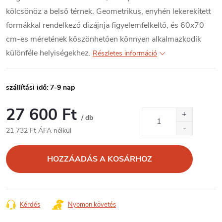
kölcsönöz a belső térnek. Geometrikus, enyhén lekerekített
formákkal rendelkező dizájnja figyelemfelkeltő, és 60x70
cm-es méretének köszönhetően könnyen alkalmazkodik
különféle helyiségekhez.
Részletes információ
szállítási idő: 7-9 nap
27 600 Ft
/ db
21 732 Ft ÁFA nélkül
Egységár:
HOZZÁADÁS A KOSÁRHOZ
Kérdés
Nyomon követés