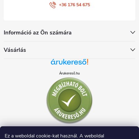
+36 176 54 675
Információ az Ön számára
Vásárlás
Árukereső.hu
Ez a weboldal cookie-kat használ. A weboldal