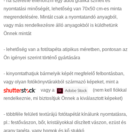
- ha szeretné ellenőrizni egy adott grafika színeit és
nyomtatási minőségét, lehetőség van 70x50 cm-es minta
megrendelésére. Mintát csak a nyomtatandó anyagból,
vagy más rendelkezésre álló anyagokból is küldhetünk
Önnek mintát
- lehetőség van a fotótapéta atipikus méretben, pontosan az
Ön igényei szerint történő gyártására
- kinyomtathatjuk bármelyik képét megfelelő felbontásban,
vagy olyan fotókönyvtárakból származó képeket, mint a
vagy a
(nem kell fiókkal
rendelkeznie, mi biztosítjuk Önnek a kiválasztott képeket)
- többféle felületi textúrájú fotótapétát kínálunk nyomtatásra,
pl.: festővászon, bőr, kristályokkal díszített vászon, ezüst és
arany tapéta, vagy homok és kő stukkó