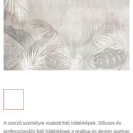
A szerző személyre szabott fotó háttérképek. Stílusos és
professzionális fotó háttérképek a grafikai és design iparban