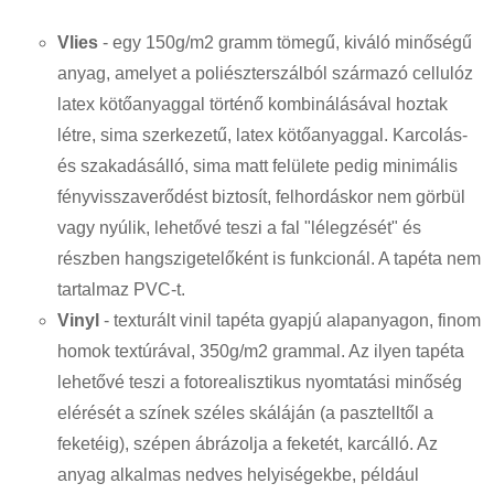
Vlies
- egy 150g/m2 gramm tömegű, kiváló minőségű
anyag, amelyet a poliészterszálból származó cellulóz
latex kötőanyaggal történő kombinálásával hoztak
létre, sima szerkezetű, latex kötőanyaggal. Karcolás-
és szakadásálló, sima matt felülete pedig minimális
fényvisszaverődést biztosít, felhordáskor nem görbül
vagy nyúlik, lehetővé teszi a fal "lélegzését" és
részben hangszigetelőként is funkcionál. A tapéta nem
tartalmaz PVC-t.
Vinyl
- texturált vinil tapéta gyapjú alapanyagon, finom
homok textúrával, 350g/m2 grammal. Az ilyen tapéta
lehetővé teszi a fotorealisztikus nyomtatási minőség
elérését a színek széles skáláján (a pasztelltől a
feketéig), szépen ábrázolja a feketét, karcálló. Az
anyag alkalmas nedves helyiségekbe, például