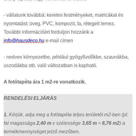
- vállalunk továbbá: keretes festményeket, matricákat és
nyomtatást: üveg, PVC, kompozit, fa, rétegelt lemez.
További információért forduljon hozzánk a
info@hausdeco.hu
e-mail címen
- nedves környezetbe, például gyógyfürdőkbe, szaunákba,
uszodákba stb. való változatban is kapható.
A fotótapéta ára 1 m2-re vonatkozik.
RENDELÉSI ELJÁRÁS
1.
Kérjük, adja meg a fotótapéta teljes területét m2-ben (pl.
fal magassága
2,40 m
x szélessége
3,65 m
=
8,76 m2
) a
termékmennyiséget jelző mezőben.