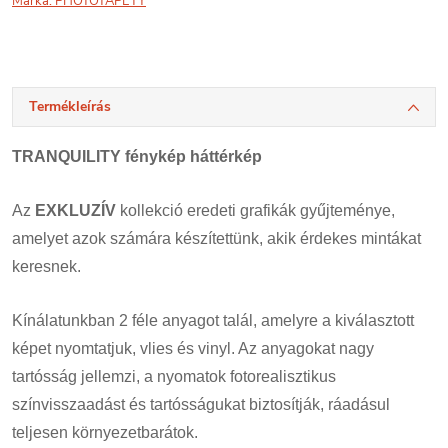
Márka:
PHOTOTAPETY
Termékleírás
TRANQUILITY fénykép háttérkép
Az
EXKLUZÍV
kollekció eredeti grafikák gyűjteménye,
amelyet azok számára készítettünk, akik érdekes mintákat
keresnek.
Kínálatunkban 2 féle anyagot talál, amelyre a kiválasztott
képet nyomtatjuk, vlies és vinyl. Az anyagokat nagy
tartósság jellemzi, a nyomatok fotorealisztikus
színvisszaadást és tartósságukat biztosítják, ráadásul
teljesen környezetbarátok.