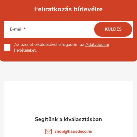
Feliratkozás hírlevélre
L
E-mail
KÜLDÉS
á
Az üzenet
elküldésével elfogadom az
Adatvédelmi
b
Feltételeket.
l
é
c
shop
@
hausdeco.hu