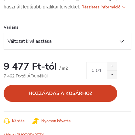
használt legújabb grafikai tervekkel.
Részletes információ
Variáns
9 477 Ft
-tól
/ m2
7 462 Ft
-tól ÁFA nélkül
Egységár:
HOZZÁADÁS A KOSÁRHOZ
Kérdés
Nyomon követés