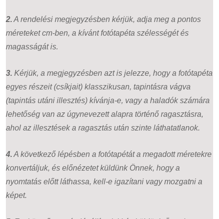
2.
A rendelési megjegyzésben kérjük, adja meg a pontos
méreteket cm-ben, a kívánt fotótapéta szélességét és
magasságát is.
3.
Kérjük, a megjegyzésben azt is jelezze, hogy a fotótapéta
egyes részeit (csíkjait) klasszikusan, tapintásra vágva
(tapintás utáni illesztés) kívánja-e, vagy a haladók számára
lehetőség van az úgynevezett alapra történő ragasztásra,
ahol az illesztések a ragasztás után szinte láthatatlanok.
4.
A következő lépésben a fotótapétát a megadott méretekre
konvertáljuk, és előnézetet küldünk Önnek, hogy a
nyomtatás előtt láthassa, kell-e igazítani vagy mozgatni a
képet.