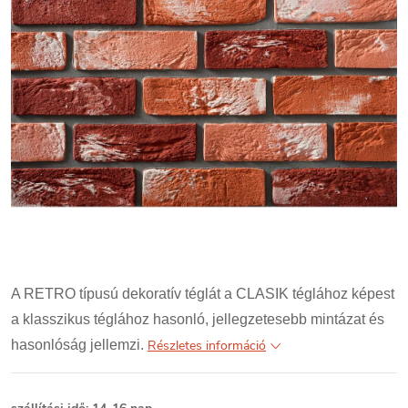
A RETRO típusú dekoratív téglát a CLASIK téglához képest
a klasszikus téglához hasonló, jellegzetesebb mintázat és
hasonlóság jellemzi.
Részletes információ