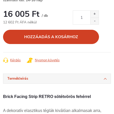
szállítási idő: 14-16 nap
16 005 Ft
/ db
12 602 Ft ÁFA nélkül
Egységár:
HOZZÁADÁS A KOSÁRHOZ
Kérdés
Nyomon követés
Termékleírás
Brick Facing Strip RETRO sötétvörös fehérrel
A dekoratív elasztikus téglák kiválóan alkalmasak arra,