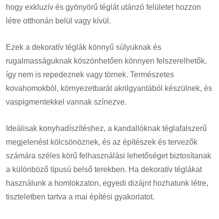
hogy exkluzív és gyönyörű téglát utánzó felületet hozzon
létre otthonán belül vagy kívül.
Ezek a dekoratív téglák könnyű súlyuknak és
rugalmasságuknak köszönhetően könnyen felszerelhetők,
így nem is repedeznek vagy törnek. Természetes
kovahomokból, környezetbarát akrilgyantából készülnek, és
vaspigmentekkel vannak színezve.
Ideálisak konyhadíszítéshez, a kandallóknak téglafalszerű
megjelenést kölcsönöznek, és az építészek és tervezők
számára széles körű felhasználási lehetőséget biztosítanak
a különböző típusú belső terekben. Ha dekoratív téglákat
használunk a homlokzaton, egyedi dizájnt hozhatunk létre,
tiszteletben tartva a mai építési gyakorlatot.