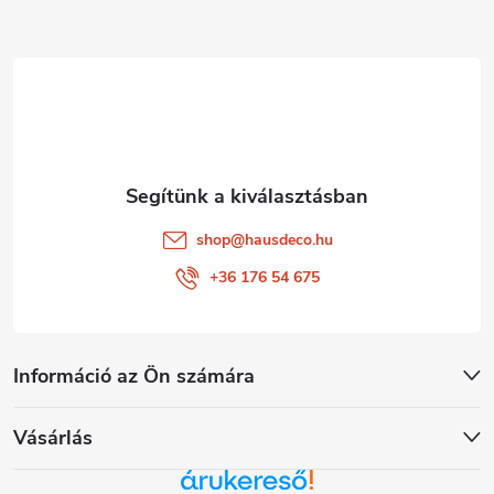
l
é
c
shop
@
hausdeco.hu
+36 176 54 675
Információ az Ön számára
Vásárlás