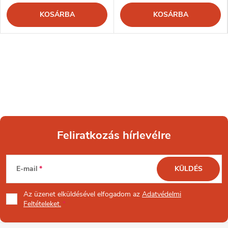
KOSÁRBA
KOSÁRBA
Feliratkozás hírlevélre
L
E-mail
KÜLDÉS
á
Az üzenet
elküldésével elfogadom az
Adatvédelmi
b
Feltételeket.