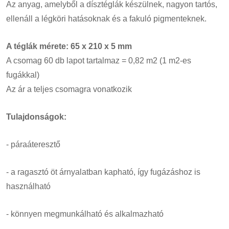
Az anyag, amelyből a dísztéglák készülnek, nagyon tartós,
ellenáll a légköri hatásoknak és a fakuló pigmenteknek.
A téglák mérete: 65 x 210 x 5 mm
A csomag 60 db lapot tartalmaz = 0,82 m2 (1 m2-es
fugákkal)
Az ár a teljes csomagra vonatkozik
Tulajdonságok:
- páraáteresztő
- a ragasztó öt árnyalatban kapható, így fugázáshoz is
használható
- könnyen megmunkálható és alkalmazható