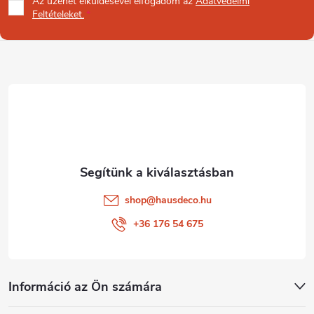
Az üzenet
elküldésével elfogadom az
Adatvédelmi
b
Feltételeket.
l
é
c
shop
@
hausdeco.hu
+36 176 54 675
Információ az Ön számára