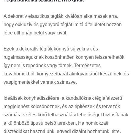
A dekoratív elasztikus téglák kiválóan alkalmasak arra,
hogy exkluzív és gyönyörű téglát imitáló felületet hozzon
létre otthonán belül vagy kívül.
Ezek a dekoratív téglák könnyű súlyuknak és
rugalmasságuknak köszönhetően könnyen felszerelhetők,
így nem is repednek vagy törnek. Természetes
kovahomokból, környezetbarát akrilgyantából készülnek, és
vaspigmentekkel vannak színezve.
Ideálisak konyhadíszítésre, a kandallóknak téglafalszerű
megjelenést kölcsönöznek, és az építészek és tervezők
számára széles körű felhasználási lehetőséget biztosítanak
a különböző típusú belső terekben. Ha homlokzati
dísztéglákat használunk, egyedi dizájnt hozhatunk létre,