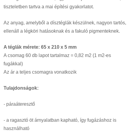
tiszteletben tartva a mai építési gyakorlatot.
Az anyag, amelyből a dísztéglák készülnek, nagyon tartós,
ellenáll a légköri hatásoknak és a fakuló pigmenteknek.
A téglák mérete: 65 x 210 x 5 mm
A csomag 60 db lapot tartalmaz = 0,82 m2 (1 m2-es
fugákkal)
Az ár a teljes csomagra vonatkozik
Tulajdonságok:
- páraáteresztő
- a ragasztó öt árnyalatban kapható, így fugázáshoz is
használható