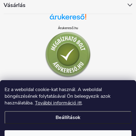
Vásárlás
Árukereső.hu
Ez a weboldal cookie-kat használ. A weboldal
böngészésének folytatásával Ön beleegyezik azok
használatába.
További információ itt
.
Beállítások
Copyright 2026
HAUSDECO.HU
. Minden jog fenntartva.