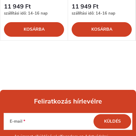
11 949 Ft
11 949 Ft
szállítási idő: 14-16 nap
szállítási idő: 14-16 nap
KOSÁRBA
KOSÁRBA
Feliratkozás hírlevélre
L
E-mail
KÜLDÉS
á