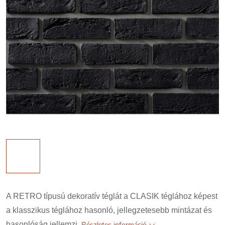
A RETRO típusú dekoratív téglát a CLASIK téglához képest
a klasszikus téglához hasonló, jellegzetesebb mintázat és
hasonlóság jellemzi.
Részletes információ