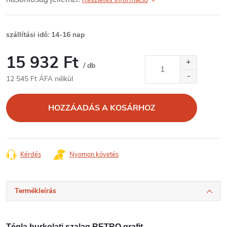
szállítási idő: 14-16 nap
15 932 Ft
/ db
12 545 Ft ÁFA nélkül
Egységár:
HOZZÁADÁS A KOSÁRHOZ
Kérdés
Nyomon követés
Termékleírás
Tégla burkolati szalag RETRO grafit