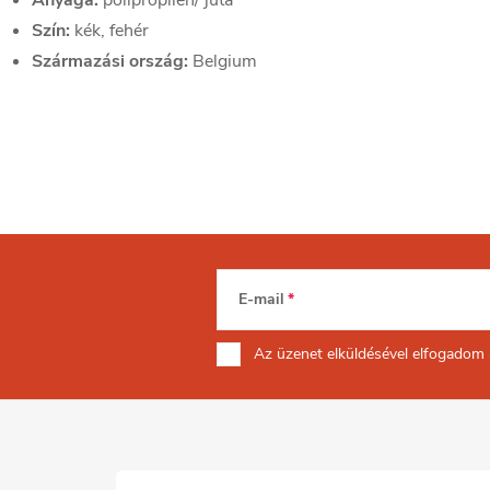
Anyaga:
polipropilén/ juta
Szín:
kék, fehér
Származási ország:
Belgium
E-mail
Az üzenet
elküldésével elfogadom