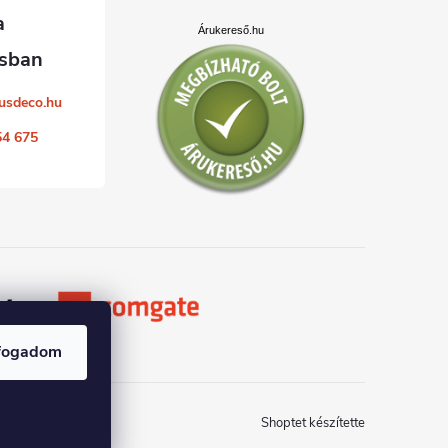
Árukereső.hu
usdeco.hu
54 675
fogadom
Shoptet készítette