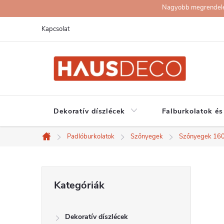
Ugrás
Nagyobb megrendelése
a
Kapcsolat
fő
tartalomhoz
Dekoratív díszlécek
Falburkolatok és
Padlóburkolatok
Szőnyegek
Szőnyegek 16
Kezdőlap
O
Kategóriák
Kategóriák
átugrása
l
Dekoratív díszlécek