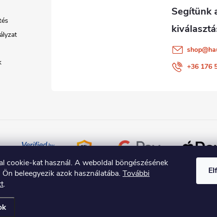
tés
ályzat
shop
@
ha
k
+36 176 
al cookie-kat használ. A weboldal böngészésének
El
l Ön beleegyezik azok használatába.
További
tt
.
ok