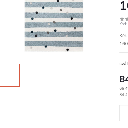
1
Kód:
Kék-
160
szál
8
66 4
Egys
84 4