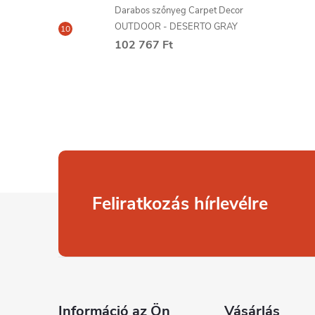
Darabos szőnyeg Carpet Decor
OUTDOOR - DESERTO GRAY
102 767 Ft
L
Feliratkozás hírlevélre
á
b
l
Információ az Ön
Vásárlás