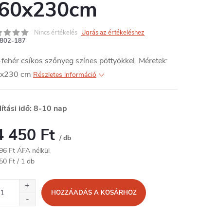
60x230cm
Nincs értékelés
Ugrás az értékeléshez
802-187
fehér csíkos szőnyeg színes pöttyökkel. Méretek:
x230 cm
Részletes információ
lítási idő: 8-10 nap
4 450 Ft
/ db
96 Ft ÁFA nélkül
égár:
50 Ft / 1 db
HOZZÁADÁS A KOSÁRHOZ