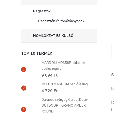
l
Ragasztók
Ragasztók és tömítőanyagok
HOMLOKZAT ÉS KÜLSŐ
TOP 10 TERMÉK
MARDOM MD358P lakkozott
padlószegély
S
9 094 Ft
MD018 MARDOM padlószalag
K
4 729 Ft
Darabos szőnyeg Carpet Decor
R
OUTDOOR - GRANO AMBER
h
ROUND