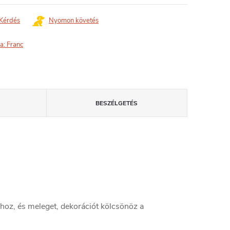
Kérdés
Nyomon követés
a:
Franc
BESZÉLGETÉS
khoz, és meleget, dekorációt kölcsönöz a