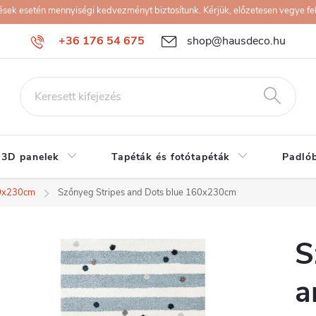
k esetén mennyiségi kedvezményt biztosítunk. Kérjük, előzetesen vegye fel 
+36 176 54 675
shop@hausdeco.hu
 3D panelek
Tapéták és fotótapéták
Padló
0x230cm
Szőnyeg Stripes and Dots blue 160x230cm
S
a