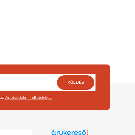
KÜLDÉS
 az
Adatvédelmi Feltételeket.