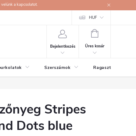
velünk a kapcsolatot.
HUF
KOSÁR
Üres kosár
Bejelentkezés
burkolatok
Szerszámok
Ragasztók
zőnyeg Stripes
nd Dots blue