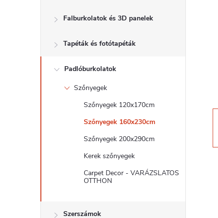
d
Falburkolatok és 3D panelek
a
Tapéták és fotótapéták
l
s
Padlóburkolatok
Szőnyegek
ó
Szőnyegek 120x170cm
p
Szőnyegek 160x230cm
Szőnyegek 200x290cm
a
Kerek szőnyegek
n
Carpet Decor - VARÁZSLATOS
OTTHON
e
Szerszámok