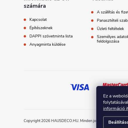
számára
é
A szállítás és fize
Kapcsolat
Panasztételi szab
c
Építészeknek
Üzleti feltételek
DAPPI szövetminta lista
Személyes adato
feldolgozása
Anyagminta küldése
Ez a webold
folytatásáva
információ i
Copyright 2026
HAUSDECO.HU
. Minden jog fenntartva.
Beállítás