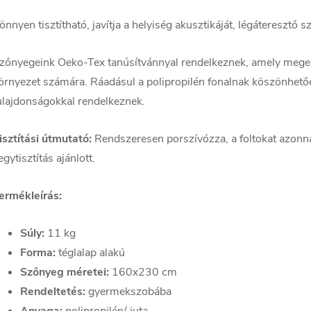
önnyen tisztítható, javítja a helyiség akusztikáját, légáteresztő 
zőnyegeink Oeko-Tex tanúsítvánnyal rendelkeznek, amely meger
örnyezet számára. Ráadásul a polipropilén fonalnak köszönhetőe
ulajdonságokkal rendelkeznek.
isztítási útmutató:
Rendszeresen porszívózza, a foltokat azonnal
egytisztítás ajánlott.
ermékleírás:
Súly:
11 kg
Forma:
téglalap alakú
Szőnyeg méretei:
160x230 cm
Rendeltetés:
gyermekszobába