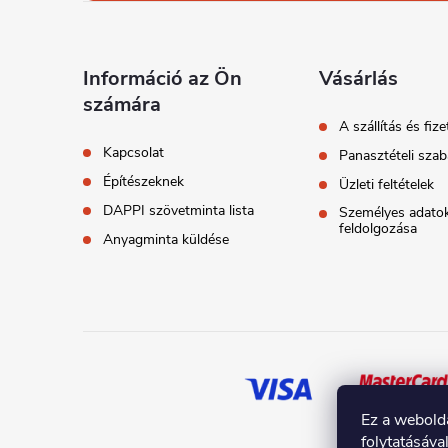
b
l
Információ az Ön
Vásárlás
számára
é
A szállítás és fize
Kapcsolat
Panasztételi szab
c
Építészeknek
Üzleti feltételek
DAPPI szövetminta lista
Személyes adato
feldolgozása
Anyagminta küldése
Ez a webold
folytatásáva