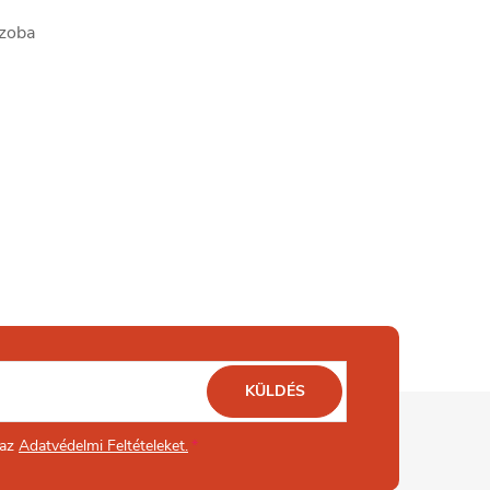
szoba
KÜLDÉS
 az
Adatvédelmi Feltételeket.