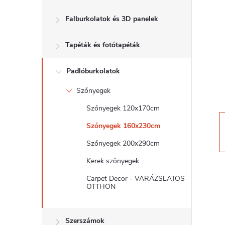
d
Falburkolatok és 3D panelek
a
Tapéták és fotótapéták
l
s
Padlóburkolatok
Szőnyegek
ó
Szőnyegek 120x170cm
p
Szőnyegek 160x230cm
Szőnyegek 200x290cm
a
Kerek szőnyegek
n
Carpet Decor - VARÁZSLATOS
OTTHON
e
Szerszámok