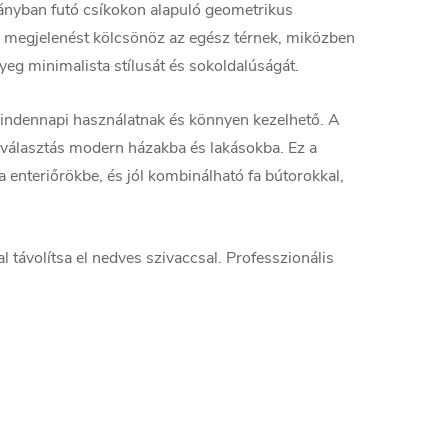
irányban futó csíkokon alapuló geometrikus
tő megjelenést kölcsönöz az egész térnek, miközben
yeg minimalista stílusát és sokoldalúságát.
 mindennapi használatnak és könnyen kezelhető. A
s választás modern házakba és lakásokba. Ez a
 enteriőrökbe, és jól kombinálható fa bútorokkal,
 távolítsa el nedves szivaccsal. Professzionális