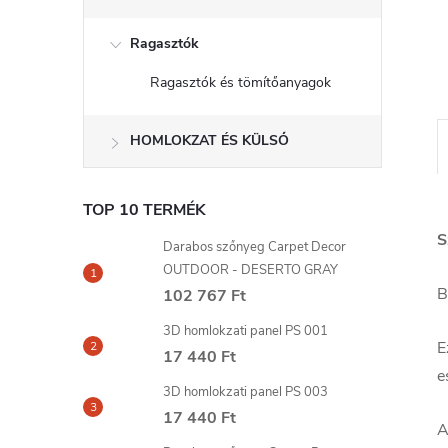
l
Ragasztók
Ragasztók és tömítőanyagok
HOMLOKZAT ÉS KÜLSŐ
TOP 10 TERMÉK
S
Darabos szőnyeg Carpet Decor
OUTDOOR - DESERTO GRAY
B
102 767 Ft
3D homlokzati panel PS 001
E
17 440 Ft
e
3D homlokzati panel PS 003
17 440 Ft
A