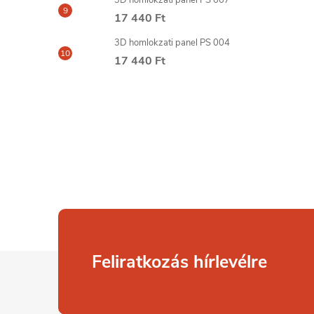
3D homlokzati panel PS 007
17 440 Ft
3D homlokzati panel PS 004
17 440 Ft
L
Feliratkozás hírlevélre
á