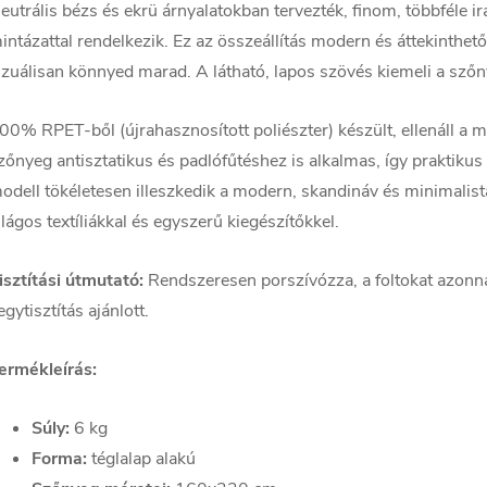
eutrális bézs és ekrü árnyalatokban tervezték, finom, többféle 
intázattal rendelkezik. Ez az összeállítás modern és áttekinthe
izuálisan könnyed marad. A látható, lapos szövés kiemeli a szőn
00% RPET-ből (újrahasznosított poliészter) készült, ellenáll a
zőnyeg antisztatikus és padlófűtéshez is alkalmas, így praktiku
odell tökéletesen illeszkedik a modern, skandináv és minimalista
ilágos textíliákkal és egyszerű kiegészítőkkel.
isztítási útmutató:
Rendszeresen porszívózza, a foltokat azonnal
egytisztítás ajánlott.
ermékleírás:
Súly:
6 kg
Forma:
téglalap alakú