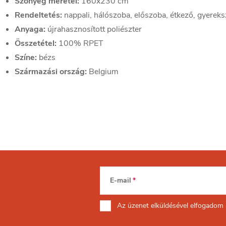
Szőnyeg méretei:
160x230 cm
Rendeltetés:
nappali, hálószoba, előszoba, étkező, gyerek
Anyaga:
újrahasznosított poliészter
Összetétel:
100% RPET
Színe:
bézs
Származási ország:
Belgium
E-mail
Az üzenet
elküldésével elfogadom