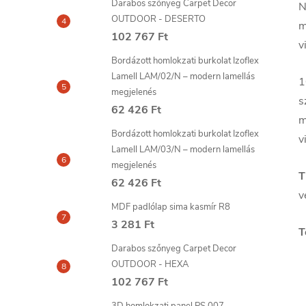
Darabos szőnyeg Carpet Decor
N
OUTDOOR - DESERTO
m
102 767 Ft
v
Bordázott homlokzati burkolat Izoflex
Lamell LAM/02/N – modern lamellás
1
megjelenés
s
62 426 Ft
m
Bordázott homlokzati burkolat Izoflex
v
Lamell LAM/03/N – modern lamellás
megjelenés
T
62 426 Ft
v
MDF padlólap sima kasmír R8
3 281 Ft
T
Darabos szőnyeg Carpet Decor
OUTDOOR - HEXA
102 767 Ft