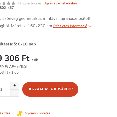
Nincs értékelés
Ugrás az értékeléshez
802-467
 szőnyeg geometrikus mintával, újrahasznosított
agból. Méretek: 160x230 cm
Részletes információ
lítási idő: 8-10 nap
9 306 Ft
/ db
50 Ft ÁFA nélkül
égár:
06 Ft / 1 db
HOZZÁADÁS A KOSÁRHOZ
Kérdés
Nyomon követés