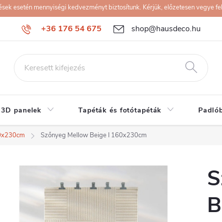
k esetén mennyiségi kedvezményt biztosítunk. Kérjük, előzetesen vegye fel 
+36 176 54 675
shop@hausdeco.hu
 3D panelek
Tapéták és fotótapéták
Padló
0x230cm
Szőnyeg Mellow Beige I 160x230cm
S
B