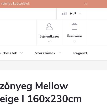
velünk a kapcsolatot.
HUF
KOSÁR
Üres kosár
Bejelentkezés
burkolatok
Szerszámok
Ragasztók
zőnyeg Mellow
eige I 160x230cm