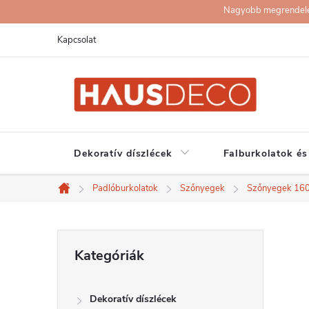
Ugrás
Nagyobb megrendelése
a
Kapcsolat
fő
tartalomhoz
Dekoratív díszlécek
Falburkolatok és
Padlóburkolatok
Szőnyegek
Szőnyegek 16
Kezdőlap
O
Kategóriák
Kategóriák
átugrása
l
Dekoratív díszlécek