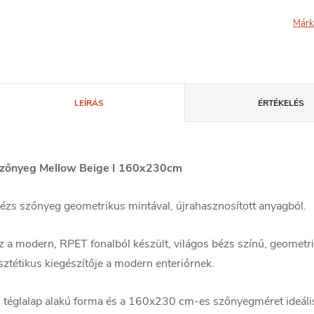
Márk
LEÍRÁS
ÉRTÉKELÉS
zőnyeg Mellow Beige I 160x230cm
ézs szőnyeg geometrikus mintával, újrahasznosított anyagból.
z a modern, RPET fonalból készült, világos bézs színű, geometr
sztétikus kiegészítője a modern enteriőrnek.
 téglalap alakú forma és a 160x230 cm-es szőnyegméret ideáliss