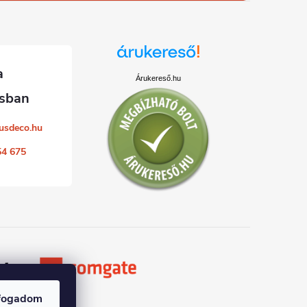
Árukereső.hu
usdeco.hu
54 675
fogadom