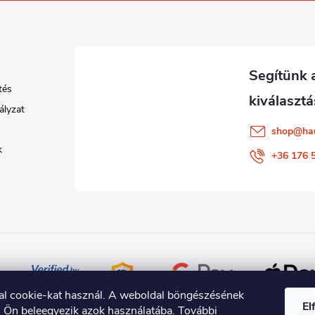
tés
ályzat
shop
@
ha
k
+36 176 
al cookie-kat használ. A weboldal böngészésének
El
l Ön beleegyezik azok használatába.
További