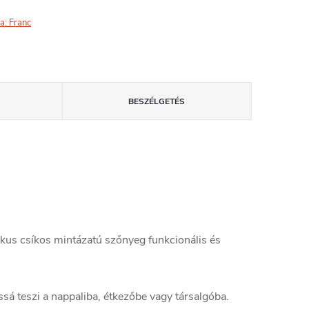
a:
Franc
BESZÉLGETÉS
ikus csíkos mintázatú szőnyeg funkcionális és
á teszi a nappaliba, étkezőbe vagy társalgóba.