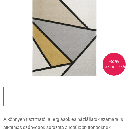
–8 %
137 781 Ft-tól
A könnyen tisztítható, allergiások és háziállatok számára is
alkalmas szőnyegek sorozata a legújabb trendeknek