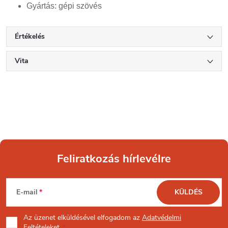
Gyártás: gépi szövés
Értékelés
Vita
Feliratkozás hírlevélre
L
E-mail
KÜLDÉS
á
Az üzenet
elküldésével elfogadom az
Adatvédelmi
Feltételeket.