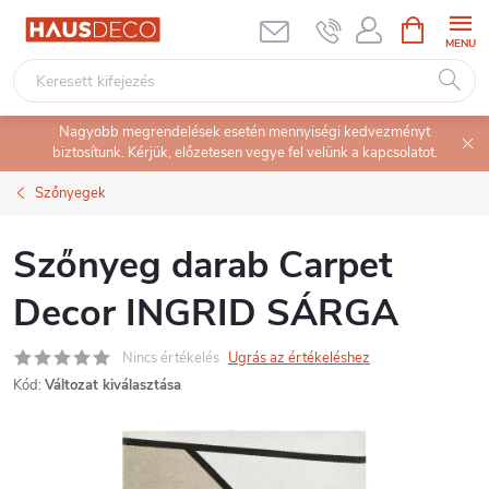
Ugrás
KOSÁR
a
fő
tartalomhoz
Nagyobb megrendelések esetén mennyiségi kedvezményt
biztosítunk. Kérjük, előzetesen vegye fel velünk a kapcsolatot.
Szőnyegek
Szőnyeg darab Carpet
Decor INGRID SÁRGA
Nincs értékelés
Ugrás az értékeléshez
Kód:
Változat kiválasztása