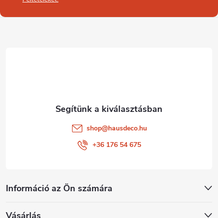
b
l
é
c
shop
@
hausdeco.hu
+36 176 54 675
Információ az Ön számára
Vásárlás