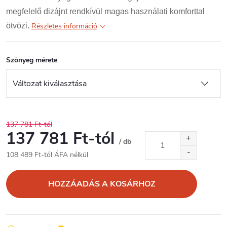
megfelelő dizájnt rendkívül magas használati komforttal
ötvözi.
Részletes információ
Szőnyeg mérete
137 781 Ft-tól
137 781 Ft
-tól
/ db
108 489 Ft
-tól ÁFA nélkül
Egységár:
HOZZÁADÁS A KOSÁRHOZ