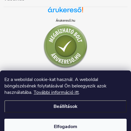
Árukereső.hu
Ez a weboldal cookie-kat használ. A weboldal
böngészésének folytatásával Ön beleegyezik azok
használatába.
További információ itt
.
Beállítások
Copyright 2026
HAUSDECO.HU
. Minden jog fenntartva.
Elfogadom
Shoptet készítette