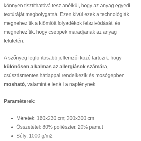
könnyen tisztíthatóvá tesz anélkül, hogy az anyag egyedi
textúráját megbolygatná. Ezen kívül ezek a technológiák
megnehezítik a kiömlött folyadékok felszívódását, és
megnehezítik, hogy cseppek maradjanak az anyag
felületén.
A szőnyeg legfontosabb jellemzői közé tartozik, hogy
különösen alkalmas az allergiások számára
,
csúszásmentes hátlappal rendelkezik és mosógépben
mosható
, valamint ellenáll a napfénynek.
Paraméterek:
Méretek: 160x230 cm; 200x300 cm
Összetétel: 80% poliészter, 20% pamut
Súly: 1000 g/m2