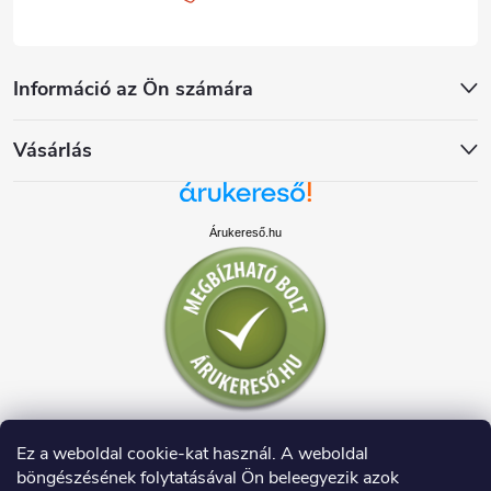
Információ az Ön számára
Vásárlás
Árukereső.hu
Ez a weboldal cookie-kat használ. A weboldal
böngészésének folytatásával Ön beleegyezik azok