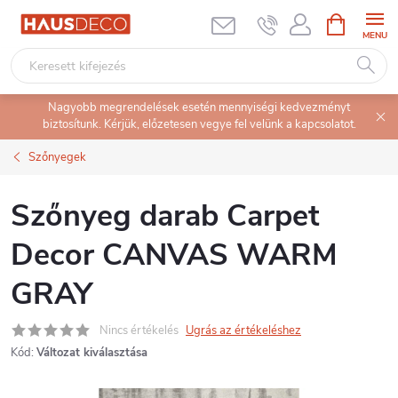
Ugrás
KOSÁR
a
fő
tartalomhoz
Nagyobb megrendelések esetén mennyiségi kedvezményt
biztosítunk. Kérjük, előzetesen vegye fel velünk a kapcsolatot.
Szőnyegek
Szőnyeg darab Carpet
Decor CANVAS WARM
GRAY
Nincs értékelés
Ugrás az értékeléshez
Kód:
Változat kiválasztása