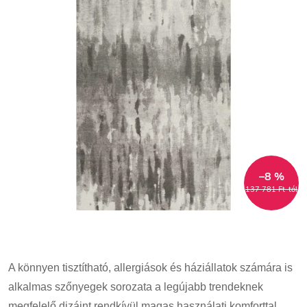
–8 %
137 781 Ft-tól
A könnyen tisztítható, allergiások és háziállatok számára is
alkalmas szőnyegek sorozata a legújabb trendeknek
megfelelő dizájnt rendkívül magas használati komforttal