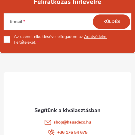
Feliratkozás hírlevélre
L
E-mail
KÜLDÉS
á
Az üzenet
elküldésével elfogadom az
Adatvédelmi
b
Feltételeket.
l
é
c
shop
@
hausdeco.hu
+36 176 54 675