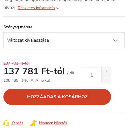
ötvözi.
Részletes információ
Szőnyeg mérete
137 781 Ft-tól
137 781 Ft
-tól
/ db
108 489 Ft
-tól ÁFA nélkül
Egységár:
HOZZÁADÁS A KOSÁRHOZ
Kérdés
Nyomon követés