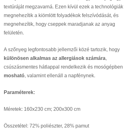
textúráját megzavarná. Ezen kívül ezek a technológiák
megnehezítik a kiömlött folyadékok felszívódását, és
megnehezítik, hogy cseppek maradjanak az anyag
felületén.
A szőnyeg legfontosabb jellemzői közé tartozik, hogy
különösen alkalmas az allergiások számára
,
csúszásmentes hátlappal rendelkezik és mosógépben
mosható
, valamint ellenáll a napfénynek.
Paraméterek:
Méretek: 160x230 cm; 200x300 cm
Összetétel: 72% poliészter, 28% pamut