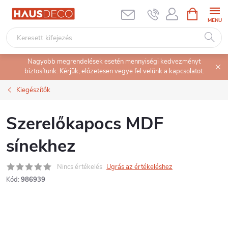
Ugrás
KOSÁR
a
fő
tartalomhoz
Nagyobb megrendelések esetén mennyiségi kedvezményt
biztosítunk. Kérjük, előzetesen vegye fel velünk a kapcsolatot.
Kiegészítők
Szerelőkapocs MDF
sínekhez
Nincs értékelés
Ugrás az értékeléshez
Kód:
986939