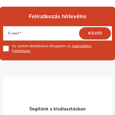
Feliratkozás hírlevélre
L
E-mail
KÜLDÉS
á
Az üzenet
elküldésével elfogadom az
Adatvédelmi
b
Feltételeket.
l
é
c