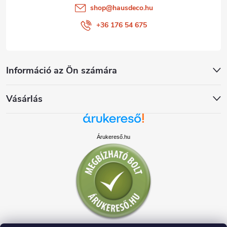
shop
@
hausdeco.hu
+36 176 54 675
Információ az Ön számára
Vásárlás
Árukereső.hu