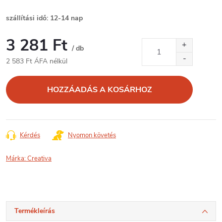
szállítási idő: 12-14 nap
3 281 Ft
/ db
2 583 Ft ÁFA nélkül
Egységár:
HOZZÁADÁS A KOSÁRHOZ
Kérdés
Nyomon követés
Márka:
Creativa
Termékleírás