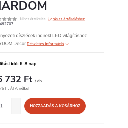
MARDOM
Nincs értékelés
Ugrás az értékeléshez
492707
yezeti díszlécek indirekt LED világításhoz
DOM Decor
Részletes információ
lítási idő: 6-8 nap
6 732 Ft
/ db
75 Ft ÁFA nélkül
égár:
HOZZÁADÁS A KOSÁRHOZ