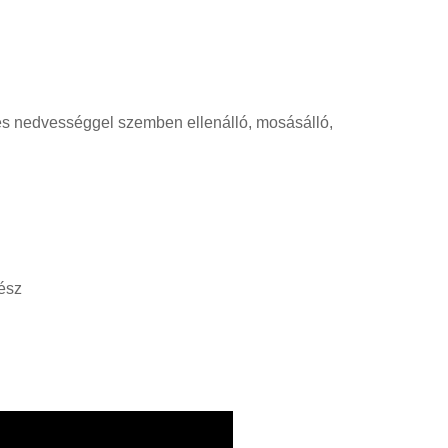
és nedvességgel szemben ellenálló, mosásálló,
kész