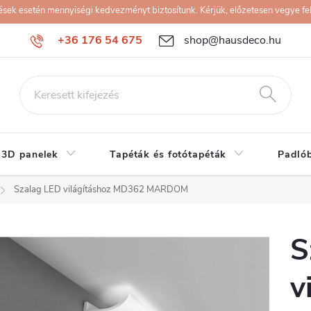
k esetén mennyiségi kedvezményt biztosítunk. Kérjük, előzetesen vegye fel 
+36 176 54 675
shop@hausdeco.hu
 3D panelek
Tapéták és fotótapéták
Padló
Szalag LED világításhoz MD362 MARDOM
S
v