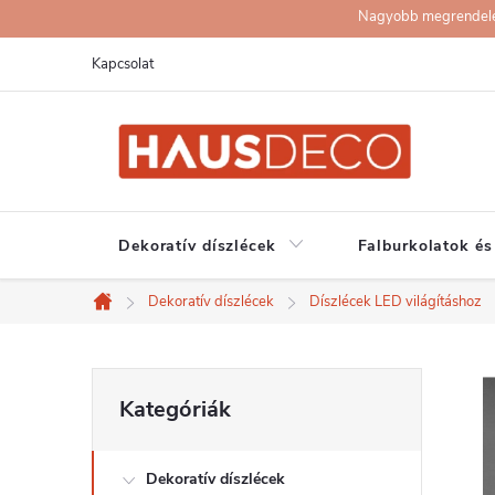
Ugrás
Nagyobb megrendelése
a
Kapcsolat
fő
tartalomhoz
Dekoratív díszlécek
Falburkolatok és
Dekoratív díszlécek
Díszlécek LED világításhoz
Kezdőlap
O
Kategóriák
Kategóriák
átugrása
l
Dekoratív díszlécek