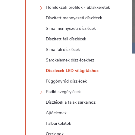
d
Homlokzati profilok - ablakkeretek
a
Díszített mennyezeti díszlécek
l
Sima mennyezeti díszlécek
Díszített fali díszlécek
s
Sima fali díszlécek
ó
Sarokelemek díszlécekhez
Díszlécek LED világításhoz
p
Függönyrúd díszlécek
a
Padló szegélylécek
Díszlécek a falak sarkaihoz
n
Ajtóelemek
e
Falburkolatok
Oszlopok