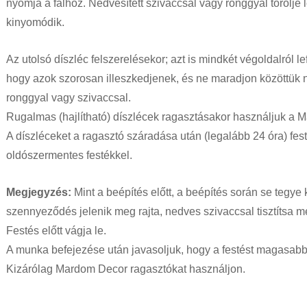
nyomja a falhoz. Nedvesített szivaccsal vagy ronggyal törölje l
kinyomódik.
Az utolsó díszléc felszerelésekor; azt is mindkét végoldalról le
hogy azok szorosan illeszkedjenek, és ne maradjon közöttük na
ronggyal vagy szivaccsal.
Rugalmas (hajlítható) díszlécek ragasztásakor használjuk a M
A díszléceket a ragasztó száradása után (legalább 24 óra) fest
oldószermentes festékkel.
Megjegyzés:
Mint a beépítés előtt, a beépítés során se tegye
szennyeződés jelenik meg rajta, nedves szivaccsal tisztítsa me
Festés előtt vágja le.
A munka befejezése után javasoljuk, hogy a festést magasab
Kizárólag Mardom Decor ragasztókat használjon.