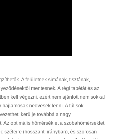
íthetők. A felületnek simának, tisztának,
nnyeződésektől mentesnek. A régi tapétát és az
zetben kell végezni, ezért nem ajánlott nem sokkal
or hajlamosak nedvesek lenni. A túl sok
ezethet. kerülje továbbá a nagy
t. Az optimális hőmérséklet a szobahőmérséklet.
c széleire (hosszanti irányban), és szorosan