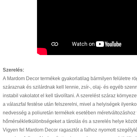
Szerelés:
A Mardom Decor termékek gyakorlatilag bármilyen felületre rögz
száraznak és szilárdnak kell lennie, zsír-, olaj- és egyéb sze
instabil vakolatot el kell távolítani. A szerelést száraz környe
a válaszfal festése után felszerelni, mivel a helyiségek ilyenk
nedvesség a poliuretán termékek esetében méretváltozáshoz v
hőmérsékletkülönbségeket a tárolás és a szerelés helye közöt
Vigyen fel Mardom Decor ragasztót a falhoz nyomott szegélylé