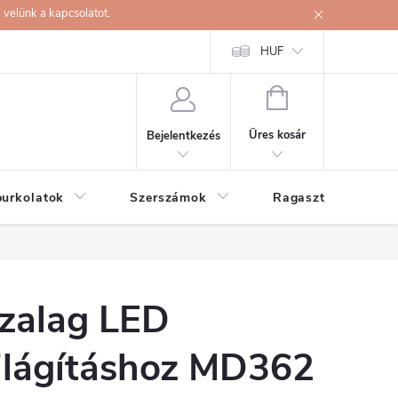
velünk a kapcsolatot.
HUF
KOSÁR
Üres kosár
Bejelentkezés
burkolatok
Szerszámok
Ragasztók
zalag LED
ilágításhoz MD362