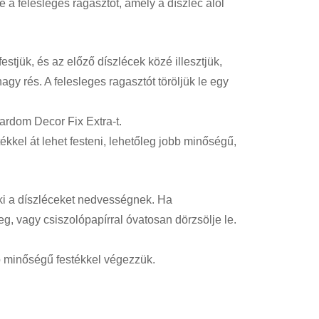
e a felesleges ragasztót, amely a díszléc alól
festjük, és az előző díszlécek közé illesztjük,
gy rés. A felesleges ragasztót töröljük le egy
ardom Decor Fix Extra-t.
ékkel át lehet festeni, lehetőleg jobb minőségű,
 ki a díszléceket nedvességnek. Ha
g, vagy csiszolópapírral óvatosan dörzsölje le.
b minőségű festékkel végezzük.