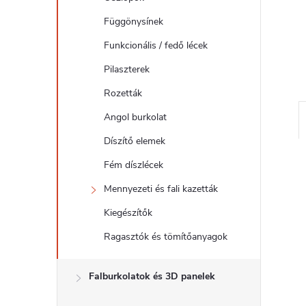
l
Függönysínek
Funkcionális / fedő lécek
Pilaszterek
Rozetták
Angol burkolat
Díszítő elemek
Fém díszlécek
Mennyezeti és fali kazetták
Kiegészítők
Ragasztók és tömítőanyagok
Falburkolatok és 3D panelek