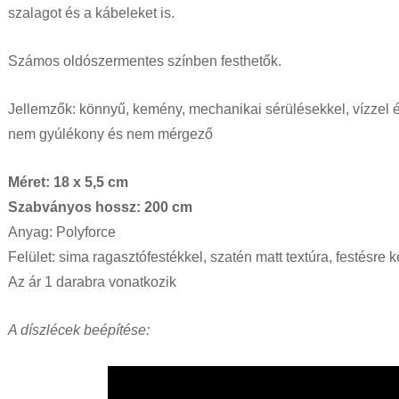
szalagot és a kábeleket is.
Számos oldószermentes színben festhetők.
Jellemzők: könnyű, kemény, mechanikai sérülésekkel, vízzel 
nem gyúlékony és nem mérgező
Méret: 18 x 5,5 cm
Szabványos hossz: 200 cm
Anyag: Polyforce
Felület: sima ragasztófestékkel, szatén matt textúra, festésre 
Az ár 1 darabra vonatkozik
A díszlécek beépítése: