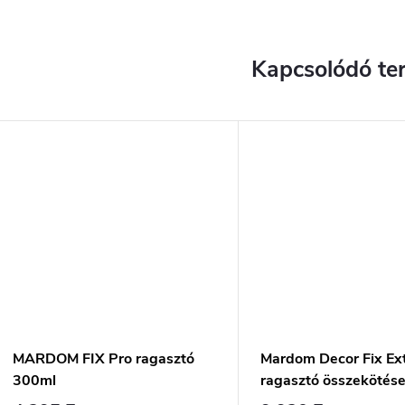
Kapcsolódó te
MARDOM FIX Pro ragasztó
Mardom Decor Fix Ex
300ml
ragasztó összekötés
300ml