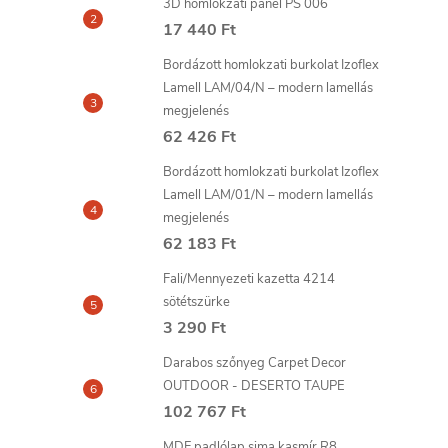
3D homlokzati panel PS 006
17 440 Ft
Bordázott homlokzati burkolat Izoflex
Lamell LAM/04/N – modern lamellás
megjelenés
62 426 Ft
Bordázott homlokzati burkolat Izoflex
Lamell LAM/01/N – modern lamellás
megjelenés
62 183 Ft
Fali/Mennyezeti kazetta 4214
sötétszürke
3 290 Ft
Darabos szőnyeg Carpet Decor
OUTDOOR - DESERTO TAUPE
102 767 Ft
MDF padlólap sima kasmír R8