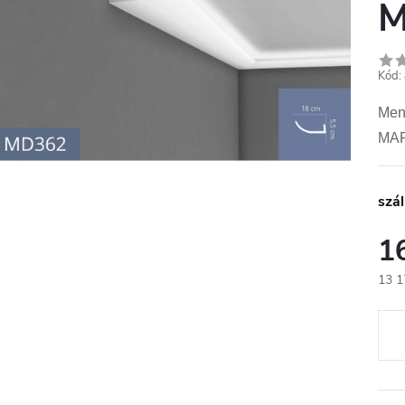
Kód:
Menn
MAR
szál
1
13 1
Egys