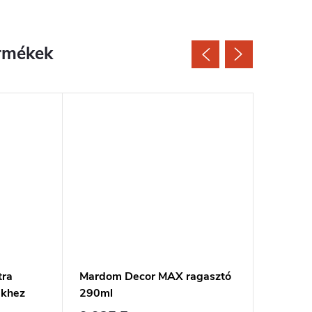
rmékek
tra
Mardom Decor MAX ragasztó
MARDOM
ekhez
290ml
és stuk