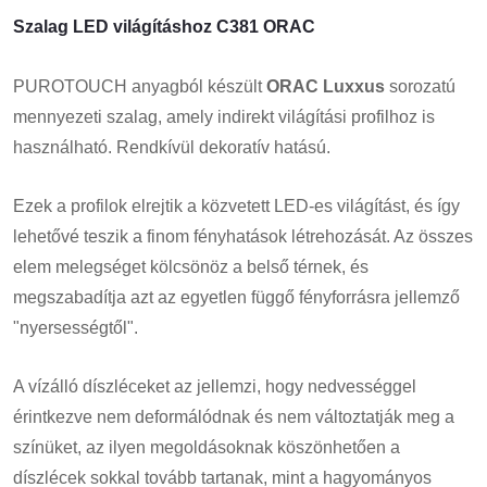
Szalag LED világításhoz C381 ORAC
PUROTOUCH anyagból készült
ORAC
Luxxus
sorozatú
mennyezeti szalag, amely indirekt világítási profilhoz is
használható. Rendkívül dekoratív hatású.
Ezek a profilok elrejtik a közvetett LED-es világítást, és így
lehetővé teszik a finom fényhatások létrehozását. Az összes
elem melegséget kölcsönöz a belső térnek, és
megszabadítja azt az egyetlen függő fényforrásra jellemző
"nyersességtől".
A vízálló díszléceket az jellemzi, hogy nedvességgel
érintkezve nem deformálódnak és nem változtatják meg a
színüket, az ilyen megoldásoknak köszönhetően a
díszlécek sokkal tovább tartanak, mint a hagyományos