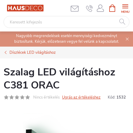
Ugrás
KOSÁR
a
fő
tartalomhoz
Nagyobb megrendelések esetén mennyiségi kedvezményt
biztosítunk. Kérjük, előzetesen vegye fel velünk a kapcsolatot.
Díszlécek LED világításhoz
Szalag LED világításhoz
C381 ORAC
Nincs értékelés
Ugrás az értékeléshez
Kód:
1532