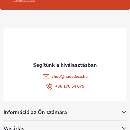
b
l
é
c
shop
@
hausdeco.hu
+36 176 54 675
Információ az Ön számára
Vásárlás