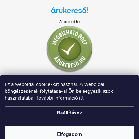
Árukereső.hu
Ez a weboldal cookie-kat használ. A weboldal
böngészésének folytatásával Ön beleegyezik azok
használatába.
További információ itt
.
Beállítások
Copyright 2026
HAUSDECO.HU
. Minden jog fenntartva.
Elfogadom
Shoptet készítette