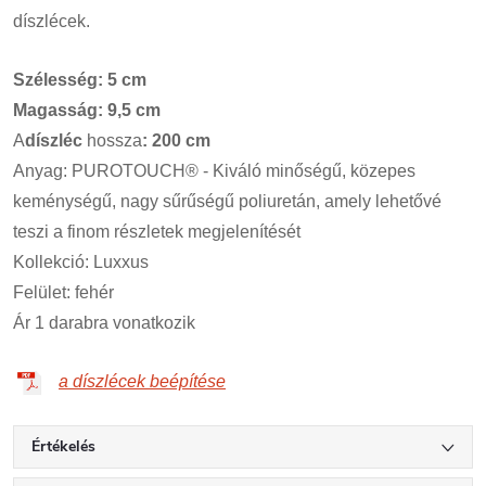
díszlécek.
Szélesség: 5 cm
Magasság: 9,5 cm
A
díszléc
hossza
: 200 cm
Anyag: PUROTOUCH® - Kiváló minőségű, közepes
keménységű, nagy sűrűségű poliuretán, amely lehetővé
teszi a finom részletek megjelenítését
Kollekció: Luxxus
Felület: fehér
Ár 1 darabra vonatkozik
a díszlécek beépítése
Értékelés