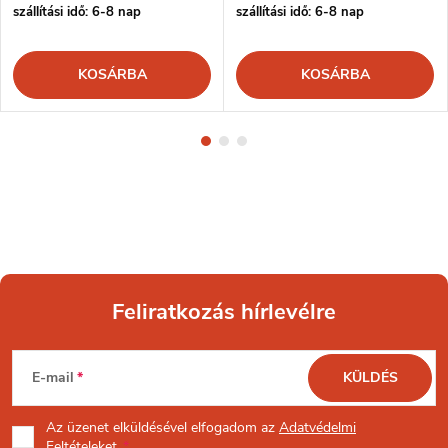
szállítási idő: 6-8 nap
szállítási idő: 6-8 nap
KOSÁRBA
KOSÁRBA
Feliratkozás hírlevélre
L
E-mail
KÜLDÉS
á
Az üzenet
elküldésével elfogadom az
Adatvédelmi
Feltételeket.