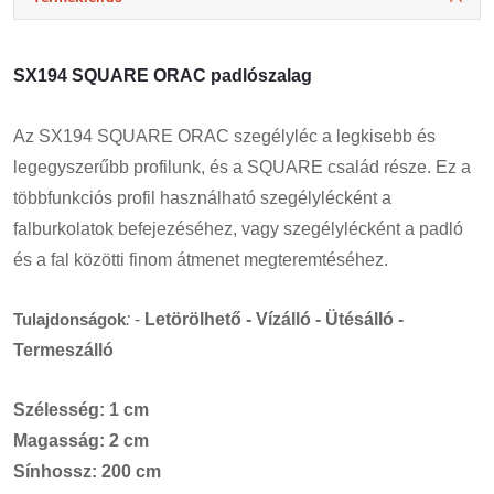
SX194 SQUARE ORAC padlószalag
Az SX194 SQUARE ORAC szegélyléc a legkisebb és
legegyszerűbb profilunk, és a SQUARE család része. Ez a
többfunkciós profil használható szegélylécként a
falburkolatok befejezéséhez, vagy szegélylécként a padló
és a fal közötti finom átmenet megteremtéséhez.
Tulajdonságok
:
-
Letörölhető - Vízálló - Ütésálló -
Termeszálló
Szélesség: 1 cm
Magasság: 2 cm
Sínhossz: 200 cm