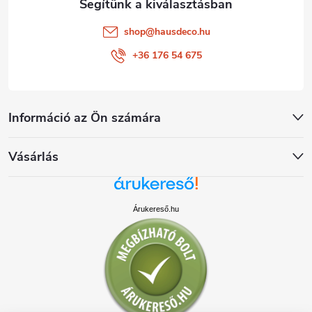
shop
@
hausdeco.hu
+36 176 54 675
Információ az Ön számára
Vásárlás
Árukereső.hu