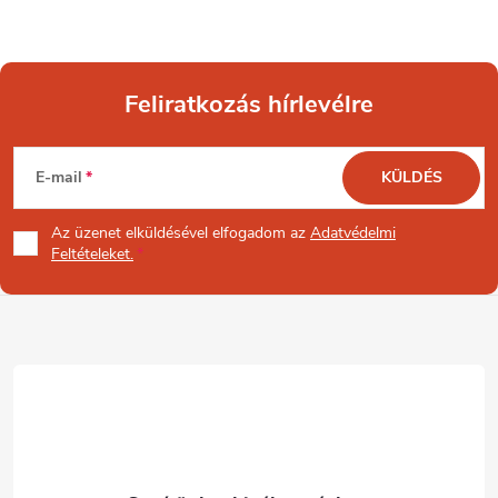
Feliratkozás hírlevélre
L
E-mail
KÜLDÉS
á
Az üzenet
elküldésével elfogadom az
Adatvédelmi
b
Feltételeket.
l
é
c