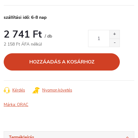
szállítási idő: 6-8 nap
2 741 Ft
/ db
2 158 Ft ÁFA nélkül
Egységár:
HOZZÁADÁS A KOSÁRHOZ
Kérdés
Nyomon követés
Márka:
ORAC
Termékleírás