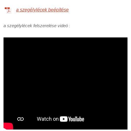
a szegélylécek beépítése
a szegélylécek felszerelése videó
: