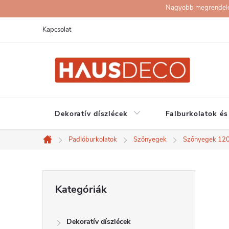
Ugrás
Nagyobb megrendelése
a
Kapcsolat
fő
tartalomhoz
Dekoratív díszlécek
Falburkolatok és
Padlóburkolatok
Szőnyegek
Szőnyegek 12
Kezdőlap
O
Kategóriák
Kategóriák
átugrása
l
Dekoratív díszlécek