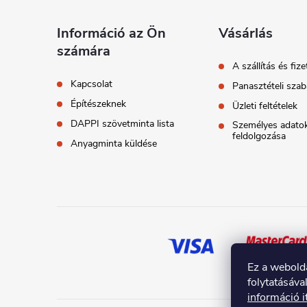
b
l
Információ az Ön
Vásárlás
számára
é
A szállítás és fize
Kapcsolat
Panasztételi szab
c
Építészeknek
Üzleti feltételek
DAPPI szövetminta lista
Személyes adato
feldolgozása
Anyagminta küldése
Ez a webold
folytatásáva
információ i