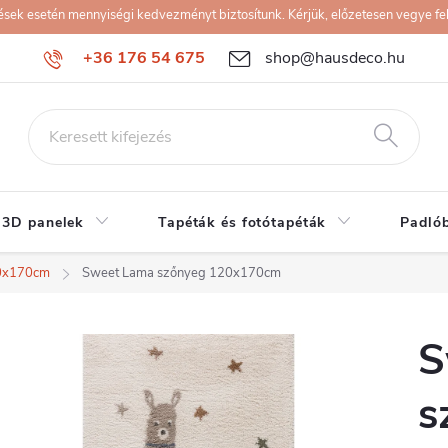
k esetén mennyiségi kedvezményt biztosítunk. Kérjük, előzetesen vegye fel 
+36 176 54 675
shop@hausdeco.hu
 3D panelek
Tapéták és fotótapéták
Padló
0x170cm
Sweet Lama szőnyeg 120x170cm
S
s