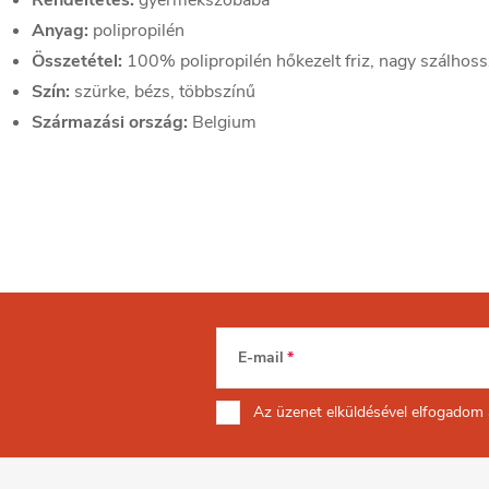
Rendeltetés:
gyermekszobába
Anyag:
polipropilén
Összetétel:
100% polipropilén hőkezelt friz, nagy szálhos
Szín:
szürke, bézs, többszínű
Származási ország:
Belgium
E-mail
Az üzenet
elküldésével elfogadom