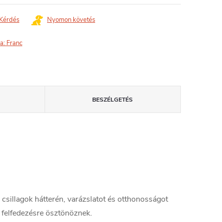
Kérdés
Nyomon követés
a:
Franc
BESZÉLGETÉS
sillagok hátterén, varázslatot és otthonosságot
 felfedezésre ösztönöznek.