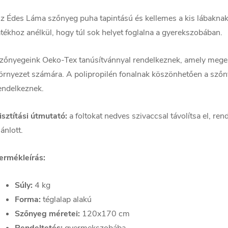
z Édes Láma szőnyeg puha tapintású és kellemes a kis lábaknak.
átékhoz anélkül, hogy túl sok helyet foglalna a gyerekszobában.
zőnyegeink Oeko-Tex tanúsítvánnyal rendelkeznek, amely meger
örnyezet számára. A polipropilén fonalnak köszönhetően a szőny
endelkeznek.
isztítási útmutató:
a foltokat nedves szivaccsal távolítsa el, re
jánlott.
ermékleírás:
Súly:
4 kg
Forma:
téglalap alakú
Szőnyeg méretei:
120x170 cm