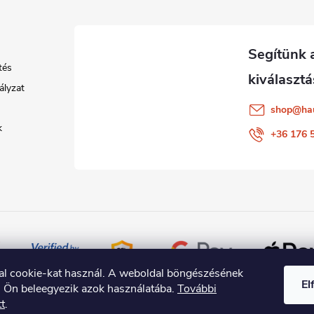
tés
ályzat
shop
@
ha
k
+36 176 
al cookie-kat használ. A weboldal böngészésének
El
l Ön beleegyezik azok használatába.
További
tt
.