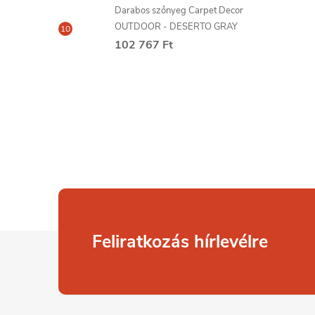
Darabos szőnyeg Carpet Decor
OUTDOOR - DESERTO GRAY
102 767 Ft
L
Feliratkozás hírlevélre
á