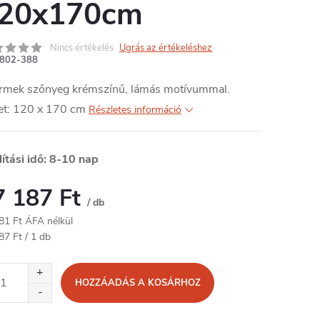
20x170cm
Nincs értékelés
Ugrás az értékeléshez
802-388
rmek szőnyeg krémszínű, lámás motívummal.
et: 120 x 170 cm
Részletes információ
lítási idő: 8-10 nap
7 187 Ft
/ db
81 Ft ÁFA nélkül
égár:
87 Ft / 1 db
HOZZÁADÁS A KOSÁRHOZ