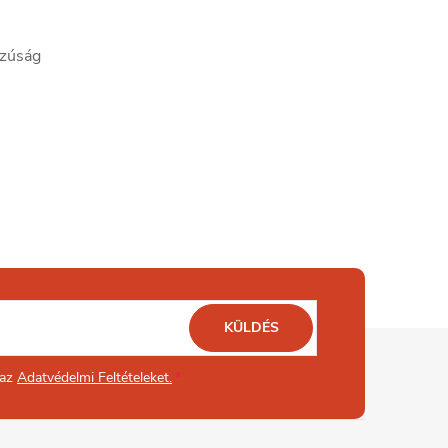
szúság
KÜLDÉS
 az
Adatvédelmi Feltételeket.