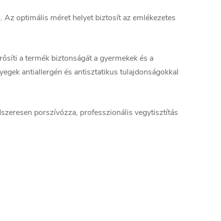
 Az optimális méret helyet biztosít az emlékezetes
ősíti a termék biztonságát a gyermekek és a
egek antiallergén és antisztatikus tulajdonságokkal
ndszeresen porszívózza, professzionális vegytisztítás