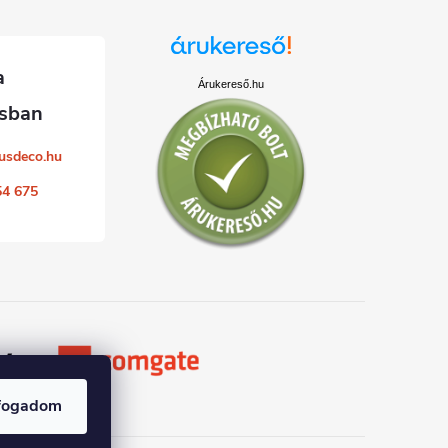
Árukereső.hu
usdeco.hu
54 675
fogadom