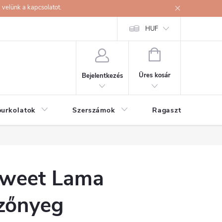
velünk a kapcsolatot.
HUF
KOSÁR
Üres kosár
Bejelentkezés
burkolatok
Szerszámok
Ragasztók
weet Lama
zőnyeg