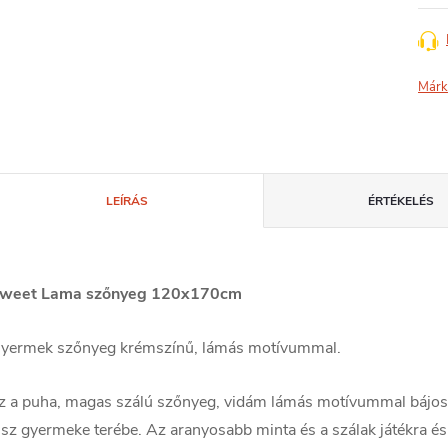
Márk
LEÍRÁS
ÉRTÉKELÉS
weet Lama szőnyeg 120x170cm
yermek szőnyeg krémszínű, lámás motívummal.
z a puha, magas szálú szőnyeg, vidám lámás motívummal bájos c
isz gyermeke terébe. Az aranyosabb minta és a szálak játékra és