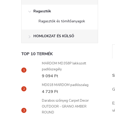
l
Ragasztók
Ragasztók és tömítőanyagok
HOMLOKZAT ÉS KÜLSŐ
TOP 10 TERMÉK
MARDOM MD358P lakkozott
padlószegély
S
9 094 Ft
MD018 MARDOM padlószalag
G
4 729 Ft
Darabos szőnyeg Carpet Decor
E
OUTDOOR - GRANO AMBER
v
ROUND