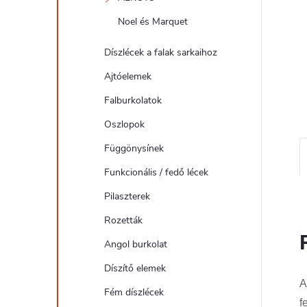
l
Noel és Marquet
Díszlécek a falak sarkaihoz
Ajtóelemek
Falburkolatok
Oszlopok
Függönysínek
Funkcionális / fedő lécek
Pilaszterek
Rozetták
Angol burkolat
Díszítő elemek
A
Fém díszlécek
f