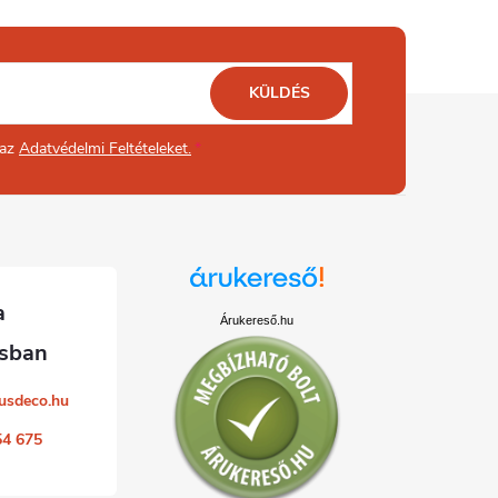
KÜLDÉS
 az
Adatvédelmi Feltételeket.
Árukereső.hu
usdeco.hu
54 675