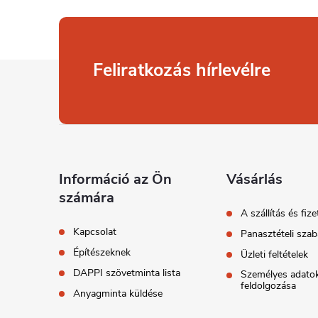
L
Feliratkozás hírlevélre
á
b
l
Információ az Ön
Vásárlás
számára
é
A szállítás és fize
Kapcsolat
Panasztételi szab
c
Építészeknek
Üzleti feltételek
DAPPI szövetminta lista
Személyes adato
feldolgozása
Anyagminta küldése