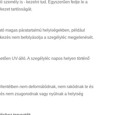
 személy is - kezelni tud. Egyszerűen fedje le a
rkezet tartósságát.
lható magas páratartalmú helyiségekben, például
tkezés nem befolyásolja a szegélyléc megjelenését.
etően UV-álló. A szegélyléc napos helyen történő
llentétben nem deformálódnak, nem rakódnak le és
 és nem zsugorodnak vagy nyúlnak a helyiség
léshez tervezték