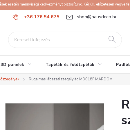
k esetén mennyiségi kedvezményt biztosítunk. Kérjük, előzetesen vegye fel 
+36 176 54 675
shop@hausdeco.hu
 3D panelek
Tapéták és fotótapéták
Padló
lószegélyek
Rugalmas lábazati szegélyléc MD018F MARDOM
R
s