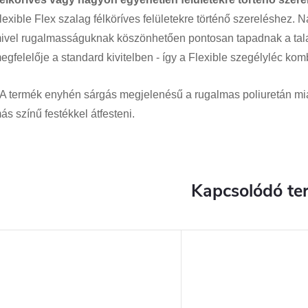
lexible Flex szalag félköríves felületekre történő szereléshez. 
ivel rugalmasságuknak köszönhetően pontosan tapadnak a tal
egfelelője a standard kivitelben - így a Flexible szegélyléc ko
A termék enyhén sárgás megjelenésű a rugalmas poliuretán miat
ás színű festékkel átfesteni.
Kapcsolódó te