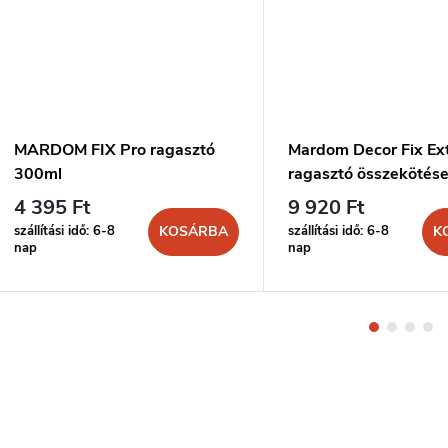
MARDOM FIX Pro ragasztó
Mardom Decor Fix Ex
300ml
ragasztó összekötés
300ml
4 395 Ft
9 920 Ft
szállítási idő: 6-8
szállítási idő: 6-8
KOSÁRBA
K
nap
nap