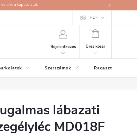
velünk a kapcsolatot.
HUF
KOSÁR
Üres kosár
Bejelentkezés
burkolatok
Szerszámok
Ragasztók
ugalmas lábazati
zegélyléc MD018F