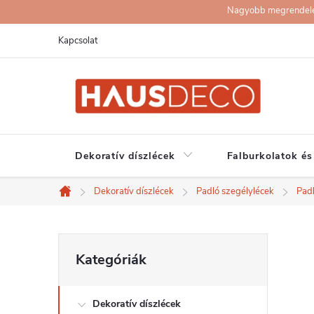
Ugrás
Nagyobb megrendelése
a
Kapcsolat
fő
tartalomhoz
Dekoratív díszlécek
Falburkolatok és
Dekoratív díszlécek
Padló szegélylécek
Pad
Kezdőlap
O
Kategóriák
Kategóriák
átugrása
l
Dekoratív díszlécek