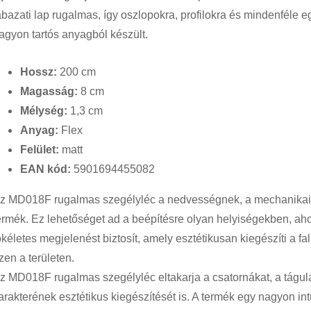
ábazati lap rugalmas, így oszlopokra, profilokra és mindenféle e
agyon tartós anyagból készült.
Hossz:
200 cm
Magasság:
8 cm
Mélység:
1,3 cm
Anyag:
Flex
Felület:
matt
EAN kód:
5901694455082
z MD018F rugalmas szegélyléc a nedvességnek, a mechanikai 
ermék. Ez lehetőséget ad a beépítésre olyan helyiségekben, aho
ökéletes megjelenést biztosít, amely esztétikusan kiegészíti a fa
zen a területen.
z MD018F rugalmas szegélyléc eltakarja a csatornákat, a tágulá
arakterének esztétikus kiegészítését is. A termék egy nagyon intui