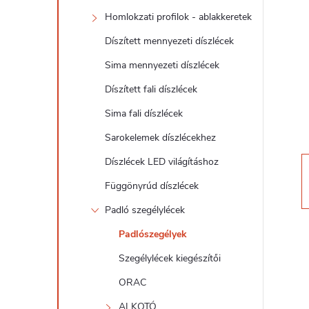
d
Homlokzati profilok - ablakkeretek
a
Díszített mennyezeti díszlécek
l
Sima mennyezeti díszlécek
Díszített fali díszlécek
s
Sima fali díszlécek
ó
Sarokelemek díszlécekhez
Díszlécek LED világításhoz
p
Függönyrúd díszlécek
a
Padló szegélylécek
Padlószegélyek
n
Szegélylécek kiegészítői
e
ORAC
ALKOTÓ