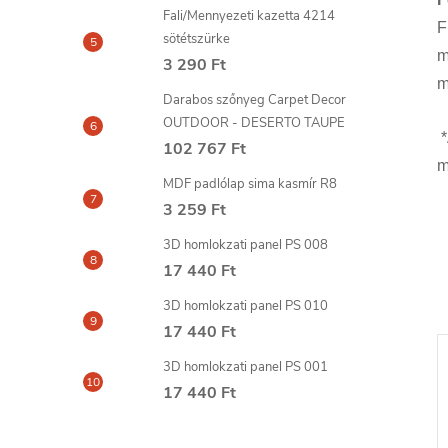
Fali/Mennyezeti kazetta 4214
F
sötétszürke
m
3 290 Ft
m
Darabos szőnyeg Carpet Decor
OUTDOOR - DESERTO TAUPE
*
102 767 Ft
m
MDF padlólap sima kasmír R8
3 259 Ft
3D homlokzati panel PS 008
17 440 Ft
3D homlokzati panel PS 010
17 440 Ft
3D homlokzati panel PS 001
17 440 Ft