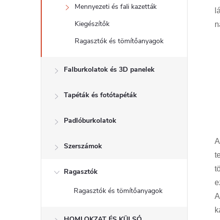
Mennyezeti és fali kazetták
l
Kiegészítők
n
Ragasztók és tömítőanyagok
Falburkolatok és 3D panelek
Tapéták és fotótapéták
Padlóburkolatok
A
Szerszámok
t
t
Ragasztók
e
Ragasztók és tömítőanyagok
A
k
HOMLOKZAT ÉS KÜLSŐ