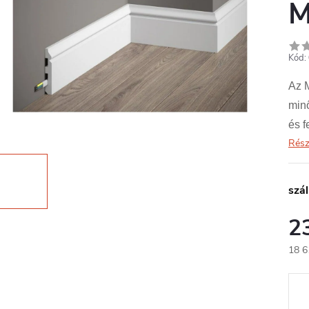
Kód:
Az 
minő
és f
Rész
szál
2
18 6
Egys