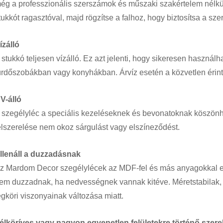
ég a professzionális szerszámok és műszaki szakértelem nélküli
tukkót ragasztóval, majd rögzítse a falhoz, hogy biztosítsa a sze
ízálló
 stukkó teljesen vízálló. Ez azt jelenti, hogy sikeresen haszná
ürdőszobákban vagy konyhákban. Árvíz esetén a közvetlen érin
V-álló
 szegélyléc a speciális kezeléseknek és bevonatoknak köszönh
elszerelése nem okoz sárgulást vagy elszíneződést.
llenáll a duzzadásnak
z Mardom Decor szegélylécek az MDF-fel és más anyagokkal e
em duzzadnak, ha nedvességnek vannak kitéve. Méretstabilak,
égköri viszonyainak változása miatt.
élköríves vagy nagyon egyenetlen felületekre történő szere