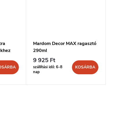
tra
Mardom Decor MAX ragasztó
MARDOM
ekhez
290ml
és stuk
9 925 Ft
4 436 
szállítási idő: 6-8
szállítási 
OSÁRBA
KOSÁRBA
nap
nap