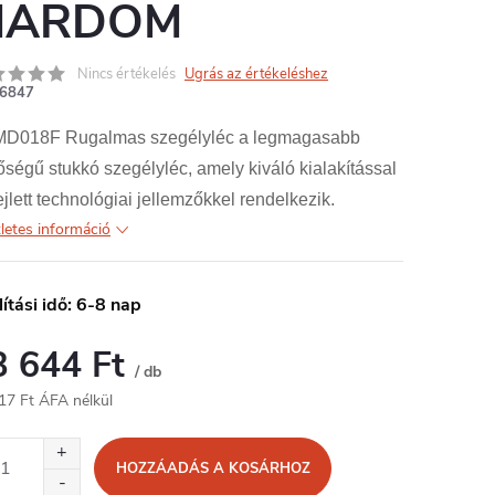
MARDOM
Nincs értékelés
Ugrás az értékeléshez
6847
MD018F Rugalmas szegélyléc a legmagasabb
ségű stukkó szegélyléc, amely kiváló kialakítással
ejlett technológiai jellemzőkkel rendelkezik.
letes információ
lítási idő: 6-8 nap
3 644 Ft
/ db
17 Ft ÁFA nélkül
égár:
HOZZÁADÁS A KOSÁRHOZ