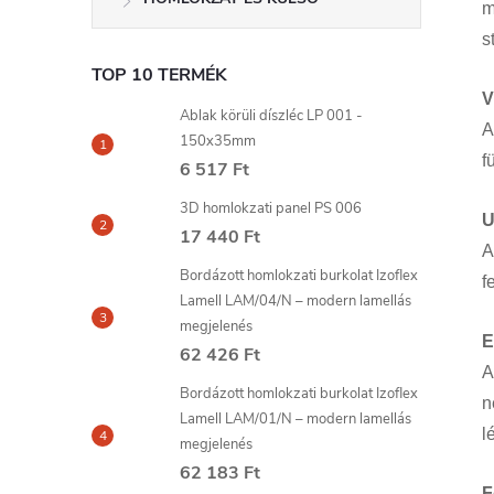
m
s
TOP 10 TERMÉK
V
Ablak körüli díszléc LP 001 -
A
150x35mm
f
6 517 Ft
3D homlokzati panel PS 006
U
17 440 Ft
A
Bordázott homlokzati burkolat Izoflex
f
Lamell LAM/04/N – modern lamellás
megjelenés
E
62 426 Ft
A
Bordázott homlokzati burkolat Izoflex
n
Lamell LAM/01/N – modern lamellás
l
megjelenés
62 183 Ft
F