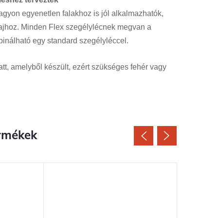
Nagyon egyenetlen falakhoz is jól alkalmazhatók,
ajhoz. Minden Flex szegélylécnek megvan a
mbinálható egy standard szegélyléccel.
t, amelyből készült, ezért szükséges fehér vagy
rmékek