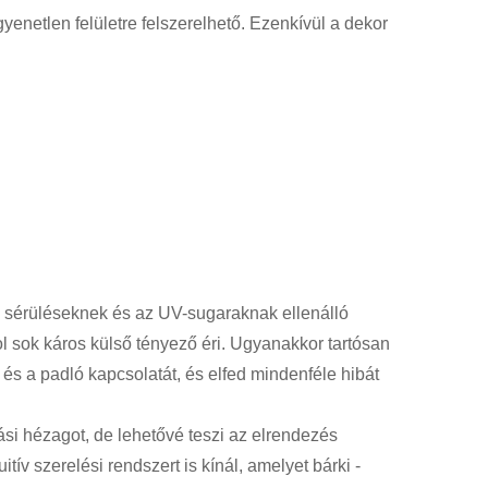
gyenetlen felületre felszerelhető. Ezenkívül a dekor
sérüléseknek és az UV-sugaraknak ellenálló
l sok káros külső tényező éri. Ugyanakkor tartósan
l és a padló kapcsolatát, és elfed mindenféle hibát
si hézagot, de lehetővé teszi az elrendezés
tív szerelési rendszert is kínál, amelyet bárki -