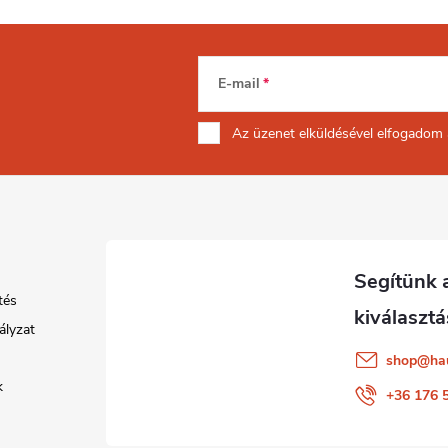
E-mail
Az üzenet
elküldésével elfogadom
tés
ályzat
shop
@
ha
k
+36 176 