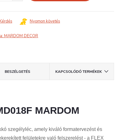
Kérdés
Nyomon követés
a:
MARDOM DECOR
BESZÉLGETÉS
KAPCSOLÓDÓ TERMÉKEK
c MD018F MARDOM
 szegélyléc, amely kiváló formatervezést és
lekerekített felületekre való felszerelést - a FLEX