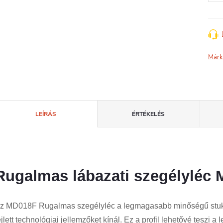
Márk
LEÍRÁS
ÉRTÉKELÉS
Rugalmas lábazati szegélylé
z MD018F Rugalmas szegélyléc a legmagasabb minőségű stukkó
ejlett technológiai jellemzőket kínál. Ez a profil lehetővé teszi a 