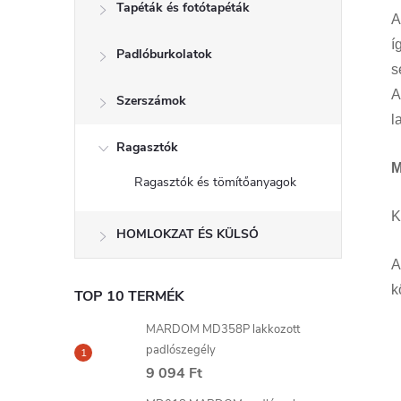
Tapéták és fotótapéták
A
í
Padlóburkolatok
s
A
Szerszámok
l
Ragasztók
M
Ragasztók és tömítőanyagok
K
HOMLOKZAT ÉS KÜLSŐ
A
k
TOP 10 TERMÉK
MARDOM MD358P lakkozott
padlószegély
9 094 Ft