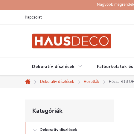
Ugrás
Nagyobb megrendelése
a
Kapcsolat
fő
tartalomhoz
Dekoratív díszlécek
Falburkolatok és
Dekoratív díszlécek
Rozetták
Rózsa R18 O
Kezdőlap
O
Kategóriák
Kategóriák
átugrása
l
Dekoratív díszlécek