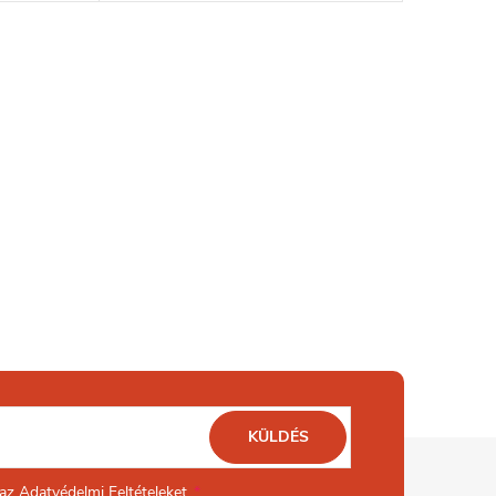
KÜLDÉS
 az
Adatvédelmi Feltételeket.