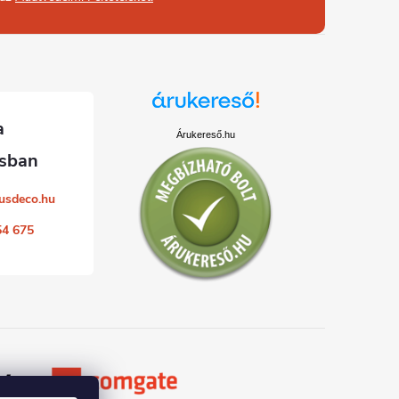
Árukereső.hu
usdeco.hu
54 675