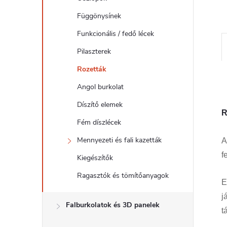
l
Függönysínek
Funkcionális / fedő lécek
Pilaszterek
Rozetták
Angol burkolat
Díszítő elemek
R
Fém díszlécek
Mennyezeti és fali kazetták
A
f
Kiegészítők
Ragasztók és tömítőanyagok
E
j
Falburkolatok és 3D panelek
t