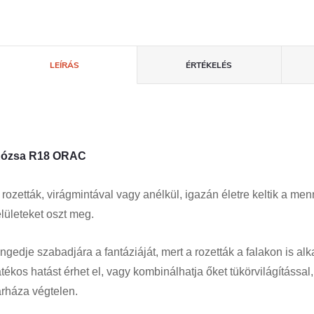
LEÍRÁS
ÉRTÉKELÉS
ózsa R18 ORAC
 rozetták, virágmintával vagy anélkül, igazán életre keltik a m
elületeket oszt meg.
ngedje szabadjára a fantáziáját, mert a rozetták a falakon is a
átékos hatást érhet el, vagy kombinálhatja őket tükörvilágítássa
árháza végtelen.