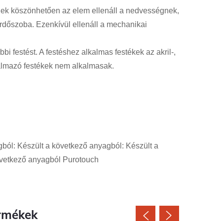
nek köszönhetően az elem ellenáll a nedvességnek,
fürdőszoba.
Ezenkívül ellenáll a mechanikai
bi festést. A festéshez alkalmas festékek az akril-,
talmazó festékek nem alkalmasak.
ból: Készült a következő anyagból: Készült a
övetkező anyagból Purotouch
rmékek