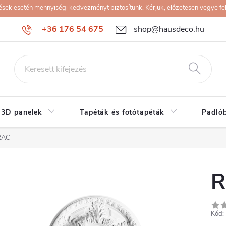
k esetén mennyiségi kedvezményt biztosítunk. Kérjük, előzetesen vegye fel 
+36 176 54 675
shop@hausdeco.hu
 3D panelek
Tapéták és fotótapéták
Padló
RAC
R
Kód: