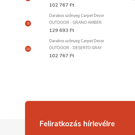
102 767 Ft
Darabos szőnyeg Carpet Decor
OUTDOOR - GRANO AMBER
129 693 Ft
Darabos szőnyeg Carpet Decor
OUTDOOR - DESERTO GRAY
102 767 Ft
L
Feliratkozás hírlevélre