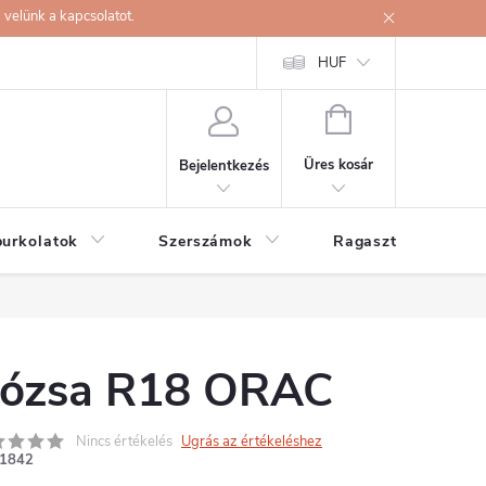
velünk a kapcsolatot.
HUF
KOSÁR
Üres kosár
Bejelentkezés
burkolatok
Szerszámok
Ragasztók
ózsa R18 ORAC
Nincs értékelés
Ugrás az értékeléshez
1842