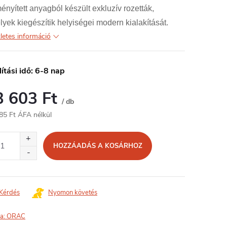
nyített anyagból készült exkluzív rozetták,
yek kiegészítik helyiségei modern kialakítását.
letes információ
lítási idő: 6-8 nap
3 603 Ft
/ db
85 Ft ÁFA nélkül
égár:
HOZZÁADÁS A KOSÁRHOZ
Kérdés
Nyomon követés
a:
ORAC