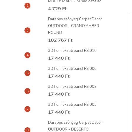
MD018 MARDOM padlószalag
4 729 Ft
Darabos szőnyeg Carpet Decor
OUTDOOR - GRANO AMBER
ROUND
102 767 Ft
3D homlokzati panel PS 010
17 440 Ft
3D homlokzati panel PS 006
17 440 Ft
3D homlokzati panel PS 002
FILLER glett 310
FIX ALL TURBO ragasztó
17 440 Ft
290ml SOUDAL
3D homlokzati panel PS 003
5 298 Ft
17 440 Ft
6-8
szállítási idő: 6-8
KOSÁRBA
KOSÁRBA
nap
Darabos szőnyeg Carpet Decor
OUTDOOR - DESERTO