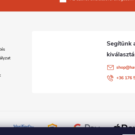
tés
ályzat
shop
@
ha
k
+36 176 