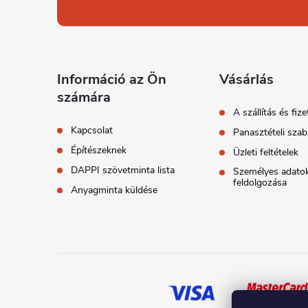
á
b
l
Információ az Ön
Vásárlás
számára
é
A szállítás és fize
Kapcsolat
Panasztételi szab
c
Építészeknek
Üzleti feltételek
DAPPI szövetminta lista
Személyes adato
feldolgozása
Anyagminta küldése