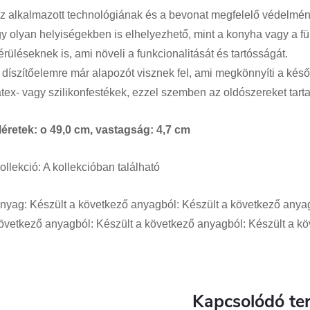
z alkalmazott technológiának és a bevonat megfelelő védelmé
gy olyan helyiségekben is elhelyezhető, mint a konyha vagy a 
érüléseknek is, ami növeli a funkcionalitását és tartósságát
.
 díszítőelemre már alapozót visznek fel, ami megkönnyíti a későb
atex- vagy szilikonfestékek, ezzel szemben az oldószereket tar
éretek: o 49,0 cm, vastagság: 4,7 cm
ollekció: A kollekcióban található
nyag: Készült a következő anyagból: Készült a következő anyag
övetkező anyagból: Készült a következő anyagból: Készült a k
Kapcsolódó te