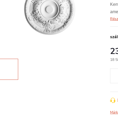
Kemé
amel
Rész
szál
2
18 5
Egys
Márk