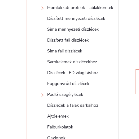
d
Homlokzati profilok - ablakkeretek
a
Díszített mennyezeti díszlécek
l
Sima mennyezeti díszlécek
Díszített fali díszlécek
s
Sima fali díszlécek
ó
Sarokelemek díszlécekhez
Díszlécek LED világításhoz
p
Függönyrúd díszlécek
a
Padló szegélylécek
Díszlécek a falak sarkaihoz
n
Ajtóelemek
e
Falburkolatok
Oszlopok