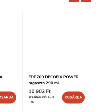
RA
FDP700 DECOFIX POWER
FL300 D
ragasztó 290 ml
ml
10 902 Ft
8 299 
szállítási idő: 6-8
szállítási 
OSÁRBA
KOSÁRBA
nap
nap