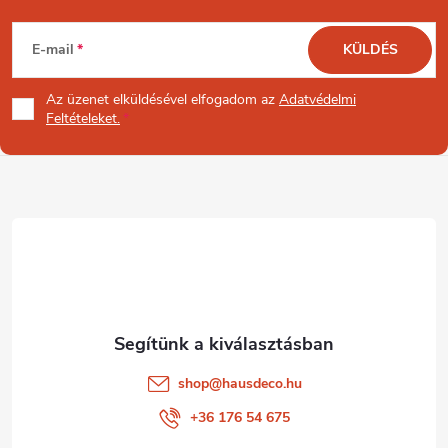
L
E-mail
KÜLDÉS
á
Az üzenet
elküldésével elfogadom az
Adatvédelmi
b
Feltételeket.
l
é
c
shop
@
hausdeco.hu
+36 176 54 675