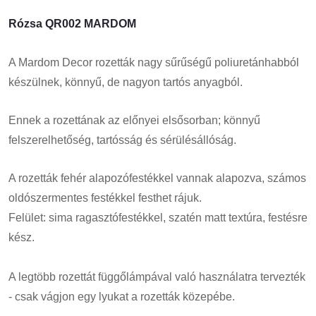
Rózsa QR002 MARDOM
A Mardom Decor rozetták nagy sűrűségű poliuretánhabból
készülnek, könnyű, de nagyon tartós anyagból.
Ennek a rozettának az előnyei elsősorban; könnyű
felszerelhetőség, tartósság és sérülésállóság.
A rozetták fehér alapozófestékkel vannak alapozva, számos
oldószermentes festékkel festhet rájuk.
Felület: sima ragasztófestékkel, szatén matt textúra, festésre
kész.
A legtöbb rozettát függőlámpával való használatra tervezték
- csak vágjon egy lyukat a rozetták közepébe.