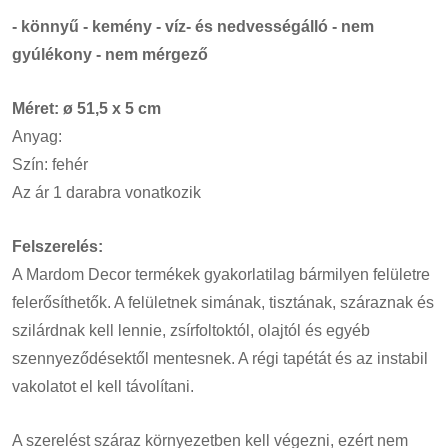
- könnyű - kemény - víz- és nedvességálló - nem
gyúlékony - nem mérgező
Méret: ø 51,5 x 5 cm
Anyag:
Szín: fehér
Az ár 1 darabra vonatkozik
Felszerelés:
A Mardom Decor termékek gyakorlatilag bármilyen felületre
felerősíthetők. A felületnek simának, tisztának, száraznak és
szilárdnak kell lennie, zsírfoltoktól, olajtól és egyéb
szennyeződésektől mentesnek. A régi tapétát és az instabil
vakolatot el kell távolítani.
A szerelést száraz környezetben kell végezni, ezért nem