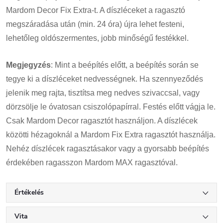
Mardom Decor Fix Extra-t. A díszléceket a ragasztó
megszáradása után (min. 24 óra) újra lehet festeni,
lehetőleg oldószermentes, jobb minőségű festékkel.
Megjegyzés
: Mint a beépítés előtt, a beépítés során se
tegye ki a díszléceket nedvességnek. Ha szennyeződés
jelenik meg rajta, tisztítsa meg nedves szivaccsal, vagy
dörzsölje le óvatosan csiszolópapírral. Festés előtt vágja le.
Csak Mardom Decor ragasztót használjon. A díszlécek
közötti hézagoknál a Mardom Fix Extra ragasztót használja.
Nehéz díszlécek ragasztásakor vagy a gyorsabb beépítés
érdekében ragasszon Mardom MAX ragasztóval.
Értékelés
Vita