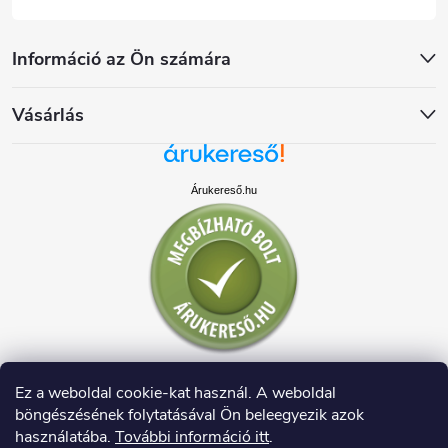
Információ az Ön számára
Vásárlás
Árukereső.hu
Ez a weboldal cookie-kat használ. A weboldal
böngészésének folytatásával Ön beleegyezik azok
használatába.
További információ itt
.