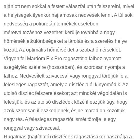
ajánlott nem sokkal a festett válaszfal után felszerelni, mivel
a helyiségek ilyenkor hajlamosak nedvesek lenni. A túl sok
nedvesség a poliuretán termékek esetében
méretváltozáshoz vezethet. kerülje továbbá a nagy
hőmérsékletkülönbségeket a tárolás és a szerelés helye
között. Az optimális hőmérséklet a szobahőmérséklet.
Vigyen fel Mardom Fix Pro ragasztót a falhoz nyomott
szegélyléc széleire (hosszában), és szorosan nyomja a
falhoz. Nedvesített szivaccsal vagy ronggyal töröljük le a
felesleges ragasztót, amely a díszléc alól kinyomódik. Az
utolsó díszléc felszerelésekor; azt mindkét végoldalán is
lefestjük, és az utolsó díszlécek közé illesztjük úgy, hogy
azok szorosan illeszkedjenek, és ne maradjon közöttük
nagy rés. A felesleges ragasztót ismét törölje le egy
ronggyal vagy szivaccsal.
Rugalmas (hajlítható) díszlécek ragasztásakor használja a