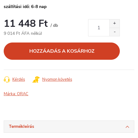
szállítási idő: 6-8 nap
11 448 Ft
/ db
9 014 Ft ÁFA nélkül
Egységár:
HOZZÁADÁS A KOSÁRHOZ
Kérdés
Nyomon követés
Márka:
ORAC
Termékleírás