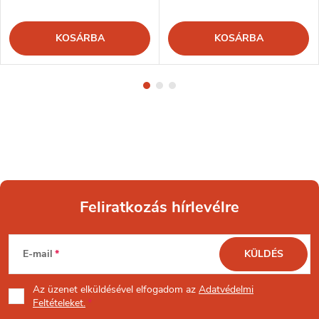
KOSÁRBA
KOSÁRBA
Feliratkozás hírlevélre
L
E-mail
KÜLDÉS
á
Az üzenet
elküldésével elfogadom az
Adatvédelmi
b
Feltételeket.