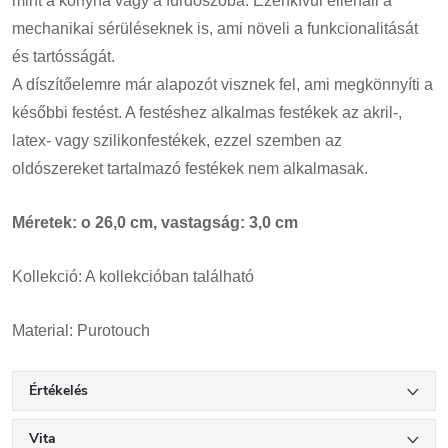
mint a konyha vagy a fürdőszoba.
Ezenkívül ellenáll a
mechanikai sérüléseknek is, ami növeli a funkcionalitását
és tartósságát
.
A díszítőelemre már alapozót visznek fel, ami megkönnyíti a
későbbi festést. A festéshez alkalmas festékek az akril-,
latex- vagy szilikonfestékek, ezzel szemben az
oldószereket tartalmazó festékek nem alkalmasak.
Méretek: o 26,0 cm, vastagság: 3,0 cm
Kollekció: A kollekcióban található
Material: Purotouch
Értékelés
Vita