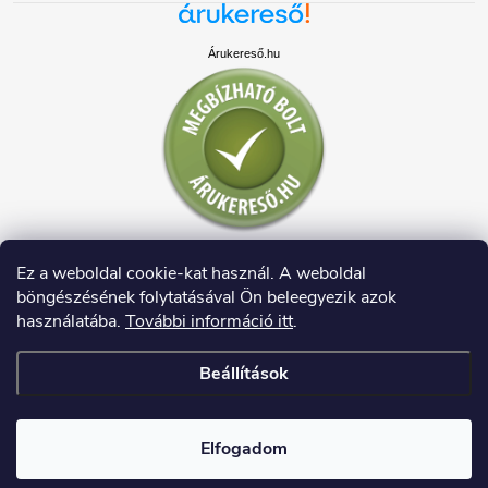
Árukereső.hu
Ez a weboldal cookie-kat használ. A weboldal
böngészésének folytatásával Ön beleegyezik azok
használatába.
További információ itt
.
Beállítások
Copyright 2026
HAUSDECO.HU
. Minden jog fenntartva.
Elfogadom
Shoptet készítette