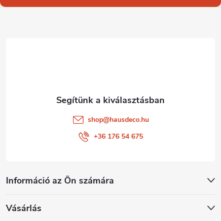
l
é
c
shop
@
hausdeco.hu
+36 176 54 675
Információ az Ön számára
Vásárlás