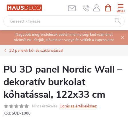
Ugrás
KOSÁR
a
fő
tartalomhoz
Nagyobb megrendelések esetén mennyiségi kedvezményt
biztosítunk. Kérjük, előzetesen vegye fel velünk a kapcsolatot.
3D panelek kő- és sziklahatással
PU 3D panel Nordic Wall –
dekoratív burkolat
kőhatással, 122x33 cm
Nincs értékelés
Ugrás az értékeléshez
Kód:
SUD-1000