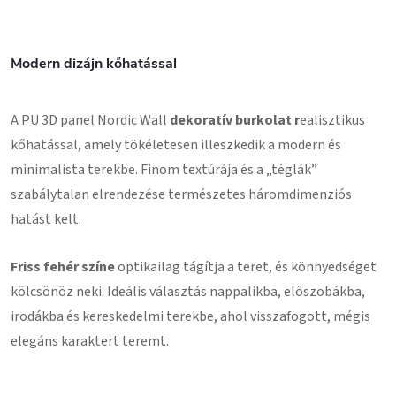
Modern dizájn kőhatással
A PU 3D panel Nordic Wall
dekoratív burkolat r
ealisztikus
kőhatással, amely tökéletesen illeszkedik a modern és
minimalista terekbe. Finom textúrája és a „téglák”
szabálytalan elrendezése természetes háromdimenziós
hatást kelt.
Friss fehér színe
optikailag tágítja a teret, és könnyedséget
kölcsönöz neki. Ideális választás nappalikba, előszobákba,
irodákba és kereskedelmi terekbe, ahol visszafogott, mégis
elegáns karaktert teremt.