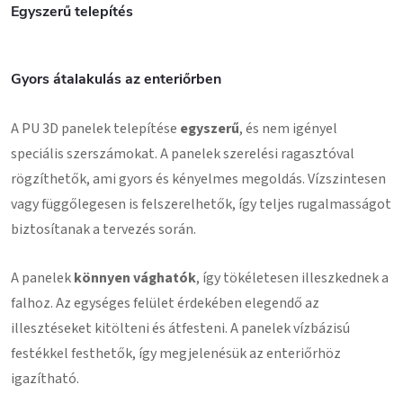
Egyszerű telepítés
Gyors átalakulás az enteriőrben
A PU 3D panelek telepítése
egyszerű
, és nem igényel
speciális szerszámokat. A panelek szerelési ragasztóval
rögzíthetők, ami gyors és kényelmes megoldás. Vízszintesen
vagy függőlegesen is felszerelhetők, így teljes rugalmasságot
biztosítanak a tervezés során.
A panelek
könnyen vághatók
, így tökéletesen illeszkednek a
falhoz. Az egységes felület érdekében elegendő az
illesztéseket kitölteni és átfesteni. A panelek vízbázisú
festékkel festhetők, így megjelenésük az enteriőrhöz
igazítható.