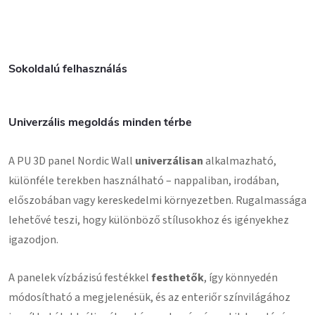
Sokoldalú felhasználás
Univerzális megoldás minden térbe
A PU 3D panel Nordic Wall
univerzálisan
alkalmazható,
különféle terekben használható – nappaliban, irodában,
előszobában vagy kereskedelmi környezetben. Rugalmassága
lehetővé teszi, hogy különböző stílusokhoz és igényekhez
igazodjon.
A panelek vízbázisú festékkel
festhetők
, így könnyedén
módosítható a megjelenésük, és az enteriőr színvilágához