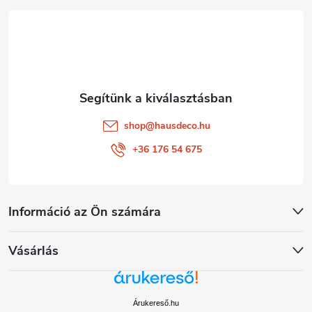
é
c
shop
@
hausdeco.hu
+36 176 54 675
Információ az Ön számára
Vásárlás
Árukereső.hu