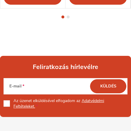
Feliratkozás hírlevélre
L
E-mail
KÜLDÉS
á
Az üzenet
elküldésével elfogadom az
Adatvédelmi
b
Feltételeket.
l