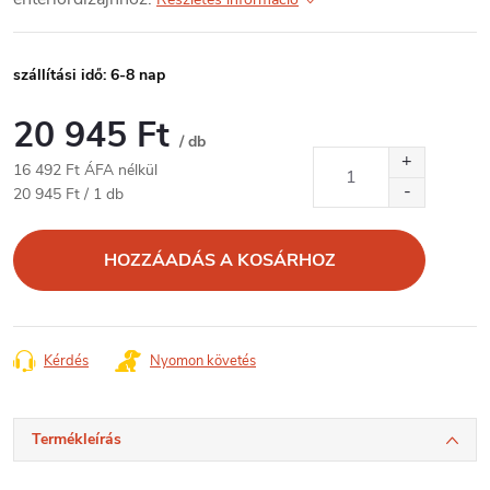
szállítási idő: 6-8 nap
20 945 Ft
/ db
16 492 Ft ÁFA nélkül
Egységár:
20 945 Ft / 1 db
HOZZÁADÁS A KOSÁRHOZ
Kérdés
Nyomon követés
Termékleírás