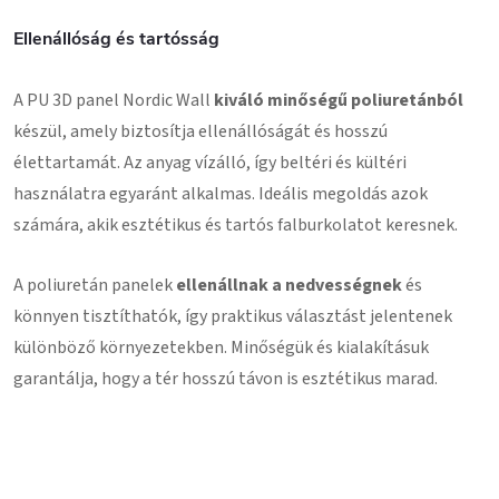
Ellenállóság és tartósság
A PU 3D panel Nordic Wall
kiváló minőségű poliuretánból
készül, amely biztosítja ellenállóságát és hosszú
élettartamát. Az anyag vízálló, így beltéri és kültéri
használatra egyaránt alkalmas. Ideális megoldás azok
számára, akik esztétikus és tartós falburkolatot keresnek.
A poliuretán panelek
ellenállnak a nedvességnek
és
könnyen tisztíthatók, így praktikus választást jelentenek
különböző környezetekben. Minőségük és kialakításuk
garantálja, hogy a tér hosszú távon is esztétikus marad.