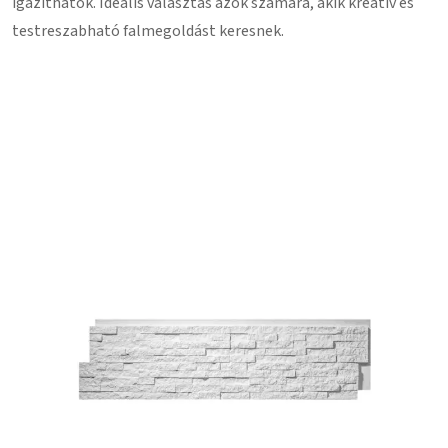
igazíthatók. Ideális választás azok számára, akik kreatív és
testreszabható falmegoldást keresnek.