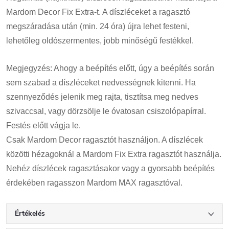
Mardom Decor Fix Extra-t. A díszléceket a ragasztó
megszáradása után (min. 24 óra) újra lehet festeni,
lehetőleg oldószermentes, jobb minőségű festékkel.
Megjegyzés: Ahogy a beépítés előtt, úgy a beépítés során
sem szabad a díszléceket nedvességnek kitenni. Ha
szennyeződés jelenik meg rajta, tisztítsa meg nedves
szivaccsal, vagy dörzsölje le óvatosan csiszolópapírral.
Festés előtt vágja le.
Csak Mardom Decor ragasztót használjon. A díszlécek
közötti hézagoknál a Mardom Fix Extra ragasztót használja.
Nehéz díszlécek ragasztásakor vagy a gyorsabb beépítés
érdekében ragasszon Mardom MAX ragasztóval.
Értékelés