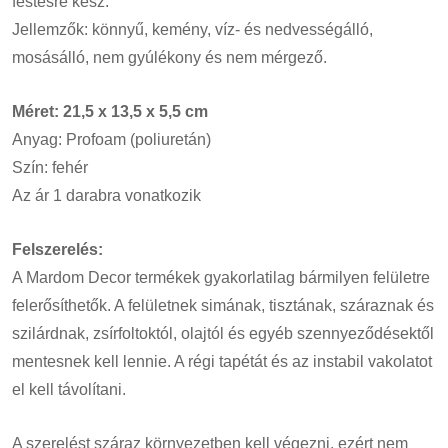
festésre kész.
Jellemzők: könnyű, kemény, víz- és nedvességálló,
mosásálló, nem gyúlékony és nem mérgező.
Méret: 21,5 x 13,5 x 5,5 cm
Anyag: Profoam (poliuretán)
Szín: fehér
Az ár 1 darabra vonatkozik
Felszerelés:
A Mardom Decor termékek gyakorlatilag bármilyen felületre
felerősíthetők. A felületnek simának, tisztának, száraznak és
szilárdnak, zsírfoltoktól, olajtól és egyéb szennyeződésektől
mentesnek kell lennie. A régi tapétát és az instabil vakolatot
el kell távolítani.
A szerelést száraz környezetben kell végezni, ezért nem