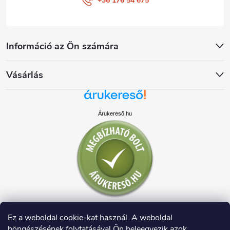
+36 176 54 675
Információ az Ön számára
Vásárlás
Árukereső.hu
Ez a weboldal cookie-kat használ. A weboldal
böngészésének folytatásával Ön beleegyezik azok