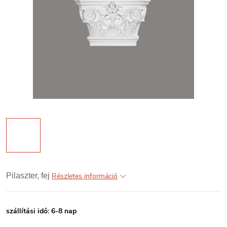
Pilaszter, fej
Részletes információ
szállítási idő: 6-8 nap