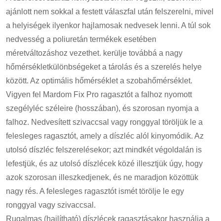
ajánlott nem sokkal a festett válaszfal után felszerelni, mivel
a helyiségek ilyenkor hajlamosak nedvesek lenni. A túl sok
nedvesség a poliuretán termékek esetében
méretváltozáshoz vezethet. kerülje továbbá a nagy
hőmérsékletkülönbségeket a tárolás és a szerelés helye
között. Az optimális hőmérséklet a szobahőmérséklet.
Vigyen fel Mardom Fix Pro ragasztót a falhoz nyomott
szegélyléc széleire (hosszában), és szorosan nyomja a
falhoz. Nedvesített szivaccsal vagy ronggyal töröljük le a
felesleges ragasztót, amely a díszléc alól kinyomódik. Az
utolsó díszléc felszerelésekor; azt mindkét végoldalán is
lefestjük, és az utolsó díszlécek közé illesztjük úgy, hogy
azok szorosan illeszkedjenek, és ne maradjon közöttük
nagy rés. A felesleges ragasztót ismét törölje le egy
ronggyal vagy szivaccsal.
Rugalmas (hajlítható) díszlécek ragasztásakor használja a