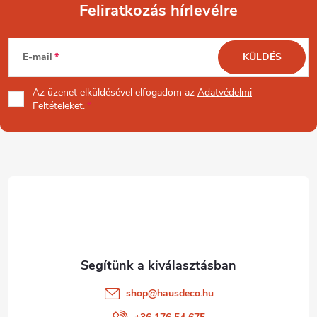
Feliratkozás hírlevélre
L
E-mail
KÜLDÉS
á
Az üzenet
elküldésével elfogadom az
Adatvédelmi
b
Feltételeket.
l
é
c
shop
@
hausdeco.hu