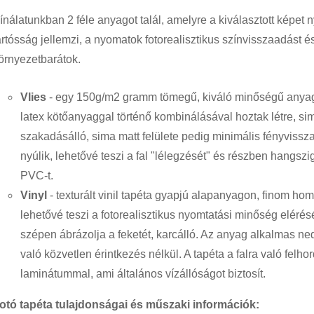
ínálatunkban 2 féle anyagot talál, amelyre a kiválasztott képet 
artósság jellemzi, a nyomatok fotorealisztikus színvisszaadást és
örnyezetbarátok.
Vlies
- egy 150g/m2 gramm tömegű, kiváló minőségű anyag,
latex kötőanyaggal történő kombinálásával hoztak létre, si
szakadásálló, sima matt felülete pedig minimális fényvissz
nyúlik, lehetővé teszi a fal "lélegzését" és részben hangszi
PVC-t.
Vinyl
- texturált vinil tapéta gyapjú alapanyagon, finom ho
lehetővé teszi a fotorealisztikus nyomtatási minőség elérését
szépen ábrázolja a feketét, karcálló. Az anyag alkalmas ne
való közvetlen érintkezés nélkül. A tapéta a falra való felho
laminátummal, ami általános vízállóságot biztosít.
otó tapéta tulajdonságai és műszaki információk: