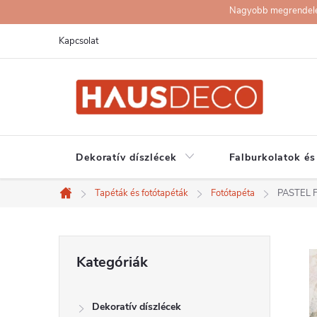
Ugrás
Nagyobb megrendelése
a
Kapcsolat
fő
tartalomhoz
Dekoratív díszlécek
Falburkolatok és
Tapéták és fotótapéták
Fotótapéta
PASTEL F
Kezdőlap
O
Kategóriák
Kategóriák
átugrása
l
Dekoratív díszlécek