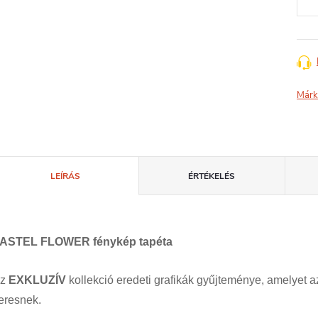
Márk
LEÍRÁS
ÉRTÉKELÉS
ASTEL FLOWER fénykép tapéta
Az
EXKLUZÍV
kollekció eredeti grafikák gyűjteménye, amelyet a
eresnek.