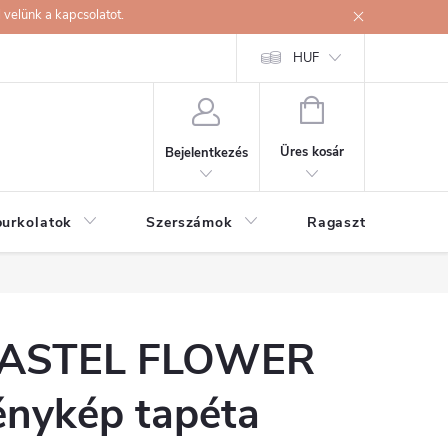
velünk a kapcsolatot.
HUF
KOSÁR
Üres kosár
Bejelentkezés
burkolatok
Szerszámok
Ragasztók
ASTEL FLOWER
énykép tapéta