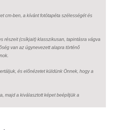
t cm-ben, a kívánt fotótapéta szélességét és
 részeit (csíkjait) klasszikusan, tapintásra vágva
tőség van az úgynevezett alapra történő
anok.
ertáljuk, és előnézetet küldünk Önnek, hogy a
, majd a kiválasztott képet beépítjük a