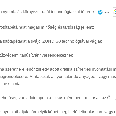
 a nyomtatás környezetbarát technológiákkal történik
 fotótapétáinkat magas minőség és tartósság jellemzi
 a fotótapétákat a svájci ZUND G3 technológiával vágják
 tűzvédelmi tanúsítvánnyal rendelkeznek
 ha szeretné ellenőrizni egy adott grafika színeit és nyomtatás
egrendelésére. Mintát csak a nyomtatandó anyagból, vagy más 
nnek mintát
 lehetőség van a fotótapéta atipikus méretben, pontosan az Ön i
 kinyomtathatjuk bármelyik képét megfelelő felbontásban, vagy 