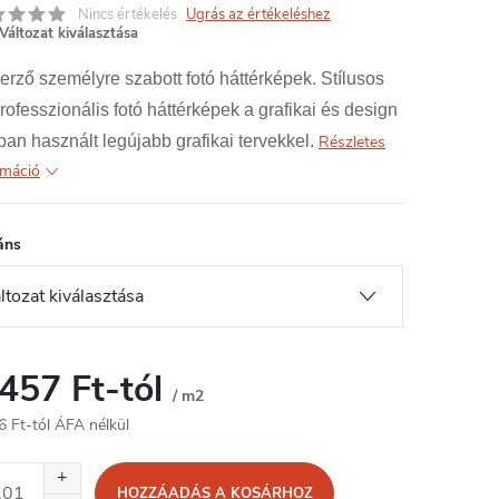
Nincs értékelés
Ugrás az értékeléshez
Változat kiválasztása
erző személyre szabott fotó háttérképek. Stílusos
rofesszionális fotó háttérképek a grafikai és design
ban használt legújabb grafikai tervekkel.
Részletes
rmáció
áns
 457 Ft
-tól
/ m2
6 Ft
-tól ÁFA nélkül
égár:
HOZZÁADÁS A KOSÁRHOZ