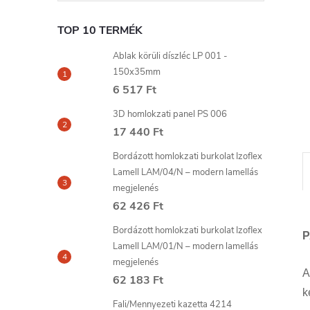
l
TOP 10 TERMÉK
Ablak körüli díszléc LP 001 -
150x35mm
6 517 Ft
3D homlokzati panel PS 006
17 440 Ft
Bordázott homlokzati burkolat Izoflex
Lamell LAM/04/N – modern lamellás
megjelenés
62 426 Ft
Bordázott homlokzati burkolat Izoflex
P
Lamell LAM/01/N – modern lamellás
megjelenés
62 183 Ft
k
Fali/Mennyezeti kazetta 4214