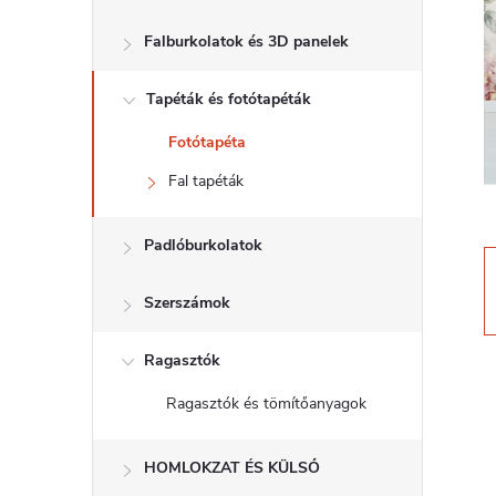
d
Falburkolatok és 3D panelek
a
Tapéták és fotótapéták
l
Fotótapéta
s
Fal tapéták
ó
Padlóburkolatok
p
Szerszámok
a
Ragasztók
n
Ragasztók és tömítőanyagok
e
HOMLOKZAT ÉS KÜLSŐ