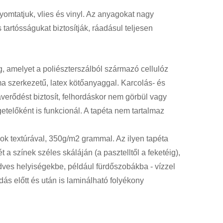
nyomtatjuk, vlies és vinyl. Az anyagokat nagy
 tartósságukat biztosítják, ráadásul teljesen
 amelyet a poliészterszálból származó cellulóz
ma szerkezetű, latex kötőanyaggal. Karcolás- és
averődést biztosít, felhordáskor nem görbül vagy
getelőként is funkcionál. A tapéta nem tartalmaz
mok textúrával, 350g/m2 grammal. Az ilyen tapéta
 a színek széles skáláján (a pasztelltől a feketéig),
dves helyiségekbe, például fürdőszobákba - vízzel
rdás előtt és után is laminálható folyékony