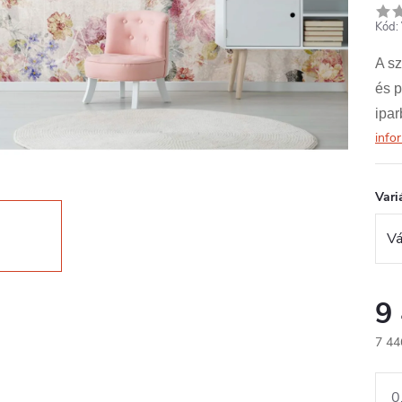
Kód:
A sz
és p
ipar
info
Vari
9
7 44
Egys