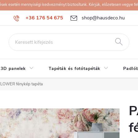
k esetén mennyiségi kedvezményt biztosítunk. Kérjük, előzetesen vegye fel 
+36 176 54 675
shop@hausdeco.hu
 3D panelek
Tapéták és fotótapéták
Padló
LOWER fénykép tapéta
P
f