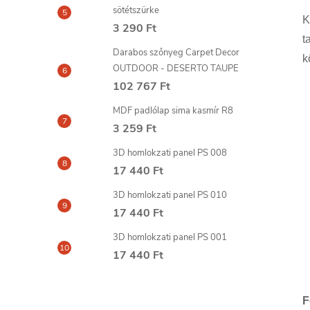
sötétszürke
K
3 290 Ft
t
Darabos szőnyeg Carpet Decor
k
OUTDOOR - DESERTO TAUPE
102 767 Ft
MDF padlólap sima kasmír R8
3 259 Ft
3D homlokzati panel PS 008
17 440 Ft
3D homlokzati panel PS 010
17 440 Ft
3D homlokzati panel PS 001
17 440 Ft
F