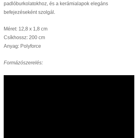
padlóburkolatokhoz, és a kerámialapok elegáns
befejezéseként szolgál.
Méret: 12,8 x 1,8 cm
Csíkhossz: 200 cm
Anyag: Polyforce
Formázószerelés: