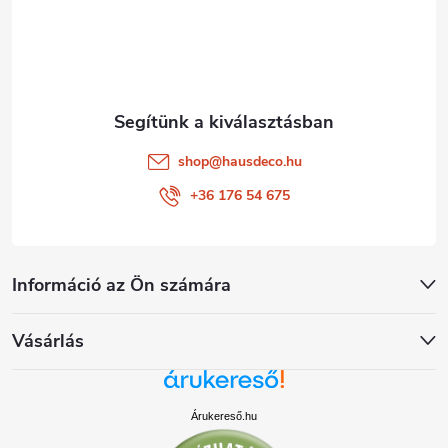
é
c
shop
@
hausdeco.hu
+36 176 54 675
Információ az Ön számára
Vásárlás
Árukereső.hu