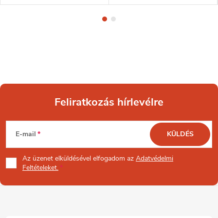
Feliratkozás hírlevélre
L
E-mail
KÜLDÉS
á
Az üzenet
elküldésével elfogadom az
Adatvédelmi
b
Feltételeket.
l