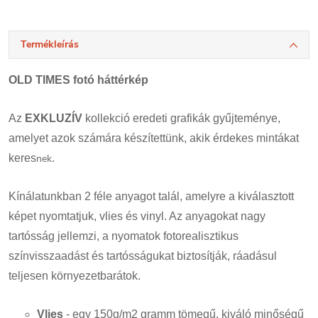
Termékleírás
OLD TIMES fotó háttérkép
Az
EXKLUZÍV
kollekció eredeti grafikák gyűjteménye,
amelyet azok számára készítettünk, akik érdekes mintákat
keres
nek
.
Kínálatunkban 2 féle anyagot talál, amelyre a kiválasztott
képet nyomtatjuk, vlies és vinyl. Az anyagokat nagy
tartósság jellemzi, a nyomatok fotorealisztikus
színvisszaadást és tartósságukat biztosítják, ráadásul
teljesen környezetbarátok.
Vlies
- egy 150g/m2 gramm tömegű, kiváló minőségű