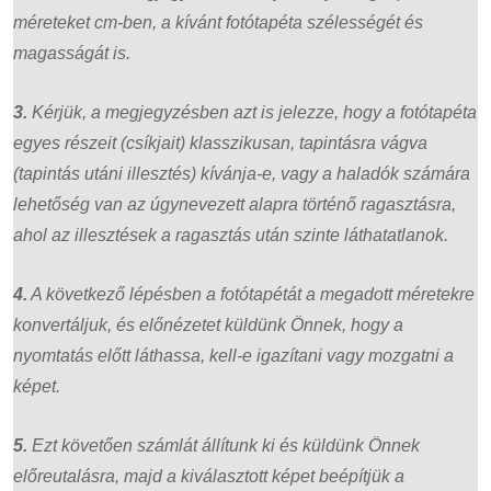
méreteket cm-ben, a kívánt fotótapéta szélességét és
magasságát is.
3.
Kérjük, a megjegyzésben azt is jelezze, hogy a fotótapéta
egyes részeit (csíkjait) klasszikusan, tapintásra vágva
(tapintás utáni illesztés) kívánja-e, vagy a haladók számára
lehetőség van az úgynevezett alapra történő ragasztásra,
ahol az illesztések a ragasztás után szinte láthatatlanok.
4.
A következő lépésben a fotótapétát a megadott méretekre
konvertáljuk, és előnézetet küldünk Önnek, hogy a
nyomtatás előtt láthassa, kell-e igazítani vagy mozgatni a
képet.
5.
Ezt követően számlát állítunk ki és küldünk Önnek
előreutalásra, majd a kiválasztott képet beépítjük a