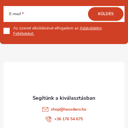
L
E-mail
KÜLDÉS
á
Az üzenet
elküldésével elfogadom az
Adatvédelmi
b
Feltételeket.
l
é
c
shop
@
hausdeco.hu
+36 176 54 675