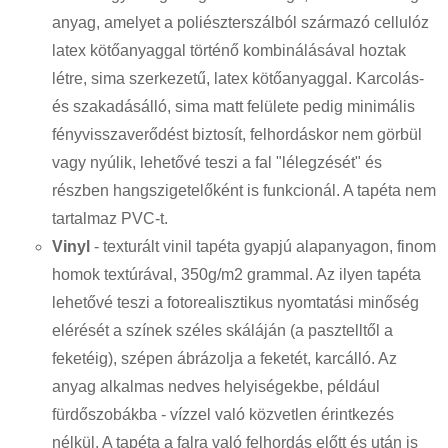
anyag, amelyet a poliészterszálból származó cellulóz
latex kötőanyaggal történő kombinálásával hoztak
létre, sima szerkezetű, latex kötőanyaggal. Karcolás-
és szakadásálló, sima matt felülete pedig minimális
fényvisszaverődést biztosít, felhordáskor nem görbül
vagy nyúlik, lehetővé teszi a fal "lélegzését" és
részben hangszigetelőként is funkcionál. A tapéta nem
tartalmaz PVC-t.
Vinyl
- texturált vinil tapéta gyapjú alapanyagon, finom
homok textúrával, 350g/m2 grammal. Az ilyen tapéta
lehetővé teszi a fotorealisztikus nyomtatási minőség
elérését a színek széles skáláján (a pasztelltől a
feketéig), szépen ábrázolja a feketét, karcálló. Az
anyag alkalmas nedves helyiségekbe, például
fürdőszobákba - vízzel való közvetlen érintkezés
nélkül. A tapéta a falra való felhordás előtt és után is