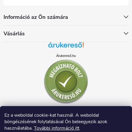
Információ az Ön számára
Vásárlás
Árukereső.hu
Ez a weboldal cookie-kat használ. A weboldal
böngészésének folytatásával Ön beleegyezik azok
használatába.
További információ itt
.