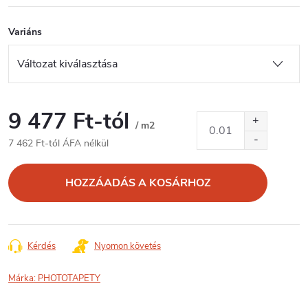
Variáns
9 477 Ft
-tól
/ m2
7 462 Ft
-tól ÁFA nélkül
Egységár:
HOZZÁADÁS A KOSÁRHOZ
Kérdés
Nyomon követés
Márka:
PHOTOTAPETY