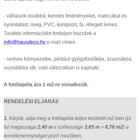
- vállalunk továbbá: keretes festményeket, matricákat és
nyomtatást: üveg, PVC, kompozit, fa, rétegelt lemez.
További információért forduljon hozzánk a
info@hausdeco.hu
e-mail címen
- nedves környezetbe, például gyógyfürdőkbe, szaunákba,
uszodákba stb. való változatban is kapható.
A fotótapéta ára 1 m2-re vonatkozik.
RENDELÉSI ELJÁRÁS
1.
Kérjük, adja meg a fotótapéta teljes területét m2-ben (pl.
fal magassága
2,40 m
x szélessége
3,65 m
=
8,76 m2
) a
termékmennyiséget jelző mezőben.