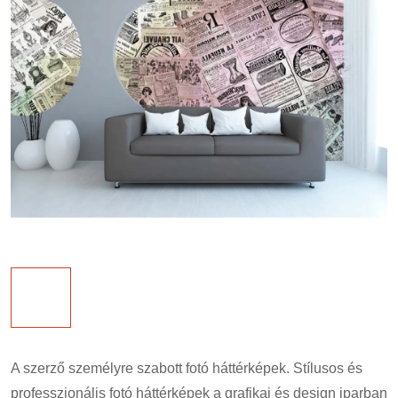
A szerző személyre szabott fotó háttérképek. Stílusos és
professzionális fotó háttérképek a grafikai és design iparban