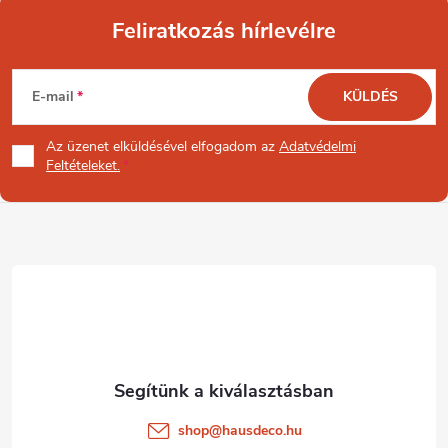
Feliratkozás hírlevélre
L
E-mail
KÜLDÉS
á
Az üzenet
elküldésével elfogadom az
Adatvédelmi
b
Feltételeket.
l
é
c
shop
@
hausdeco.hu