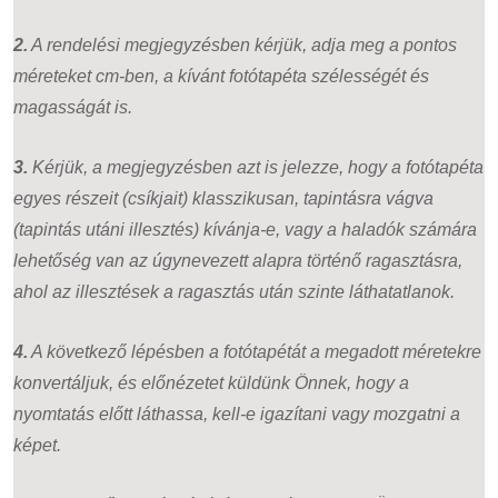
2.
A rendelési megjegyzésben kérjük, adja meg a pontos
méreteket cm-ben, a kívánt fotótapéta szélességét és
magasságát is.
3.
Kérjük, a megjegyzésben azt is jelezze, hogy a fotótapéta
egyes részeit (csíkjait) klasszikusan, tapintásra vágva
(tapintás utáni illesztés) kívánja-e, vagy a haladók számára
lehetőség van az úgynevezett alapra történő ragasztásra,
ahol az illesztések a ragasztás után szinte láthatatlanok.
4.
A következő lépésben a fotótapétát a megadott méretekre
konvertáljuk, és előnézetet küldünk Önnek, hogy a
nyomtatás előtt láthassa, kell-e igazítani vagy mozgatni a
képet.