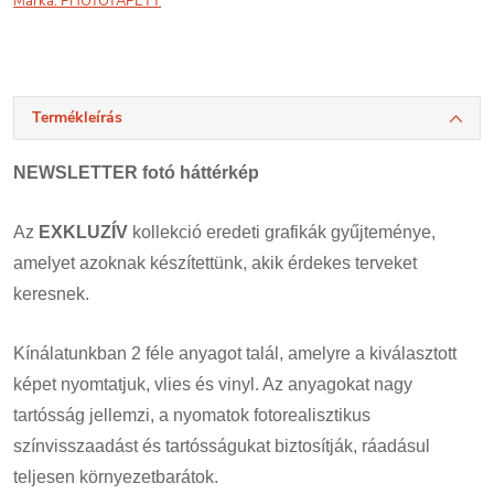
Márka:
PHOTOTAPETY
Termékleírás
NEWSLETTER fotó háttérkép
Az
EXKLUZÍV
kollekció eredeti grafikák gyűjteménye,
amelyet azoknak készítettünk, akik érdekes terveket
keresnek.
Kínálatunkban 2 féle anyagot talál, amelyre a kiválasztott
képet nyomtatjuk, vlies és vinyl. Az anyagokat nagy
tartósság jellemzi, a nyomatok fotorealisztikus
színvisszaadást és tartósságukat biztosítják, ráadásul
teljesen környezetbarátok.