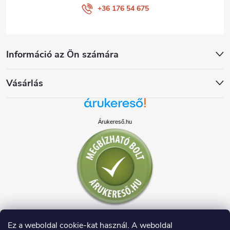
+36 176 54 675
Információ az Ön számára
Vásárlás
Árukereső.hu
Ez a weboldal cookie-kat használ. A weboldal