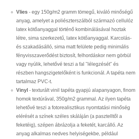
Vlies
- egy 150g/m2 gramm tömegű, kiváló minőségű
anyag, amelyet a poliészterszálból származó cellulóz
latex kötőanyaggal történő kombinálásával hoztak
létre, sima szerkezetű, latex kötőanyaggal. Karcolás-
és szakadásálló, sima matt felülete pedig minimális
fényvisszaverődést biztosít, felhordáskor nem görbül
vagy nyúlik, lehetővé teszi a fal "lélegzését" és
részben hangszigetelőként is funkcionál. A tapéta nem
tartalmaz PVC-t.
Vinyl
- texturált vinil tapéta gyapjú alapanyagon, finom
homok textúrával, 350g/m2 grammal. Az ilyen tapéta
lehetővé teszi a fotorealisztikus nyomtatási minőség
elérését a színek széles skáláján (a pasztelltől a
feketéig), szépen ábrázolja a feketét, karcálló. Az
anyag alkalmas nedves helyiségekbe, például