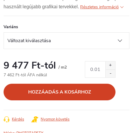
használt legújabb grafikai tervekkel.
Részletes információ
Variáns
9 477 Ft
-tól
/ m2
7 462 Ft
-tól ÁFA nélkül
Egységár:
HOZZÁADÁS A KOSÁRHOZ
Kérdés
Nyomon követés