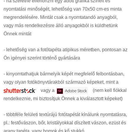
- ha szeretné ellenőrizni egy adott grafika színeit és
nyomtatási minőségét, lehetőség van 70x50 cm-es minta
megrendelésére. Mintát csak a nyomtatandó anyagból,
vagy más rendelkezésre álló anyagokból is küldhetünk
Önnek mintát
- lehetőség van a fotótapéta atipikus méretben, pontosan az
Ön igényei szerint történő gyártására
- kinyomtathatjuk bármelyik képét megfelelő felbontásban,
vagy olyan fotókönyvtárakból származó képeket, mint a
vagy a
(nem kell fiókkal
rendelkeznie, mi biztosítjuk Önnek a kiválasztott képeket)
- többféle felületi textúrájú fotótapétát kínálunk nyomtatásra,
pl.: festővászon, bőr, kristályokkal díszített vászon, ezüst és
arany tapéta, vagy homok és kő stukkó