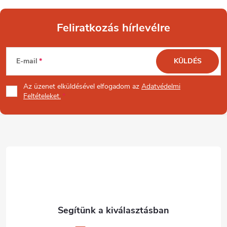
Feliratkozás hírlevélre
L
E-mail
KÜLDÉS
á
Az üzenet
elküldésével elfogadom az
Adatvédelmi
b
Feltételeket.
l
é
c