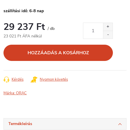
szállítási idő: 6-8 nap
29 237 Ft
/ db
23 021 Ft ÁFA nélkül
Egységár:
HOZZÁADÁS A KOSÁRHOZ
Kérdés
Nyomon követés
Márka:
ORAC
Termékleírás