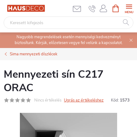
Ugrás
KOSÁR
a
fő
tartalomhoz
Nagyobb megrendelések esetén mennyiségi kedvezményt
biztosítunk. Kérjük, előzetesen vegye fel velünk a kapcsolatot.
Sima mennyezeti díszlécek
Mennyezeti sín C217
ORAC
Nincs értékelés
Ugrás az értékeléshez
Kód:
1573