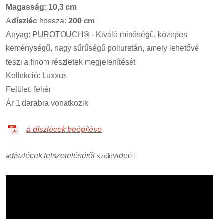
Magasság: 10,3 cm
A
díszléc
hossza
: 200 cm
Anyag: PUROTOUCH® - Kiváló minőségű, közepes
keménységű, nagy sűrűségű poliuretán, amely lehetővé
teszi a finom részletek megjelenítését
Kollekció: Luxxus
Felület: fehér
Ár 1 darabra vonatkozik
a díszlécek beépítése
a
díszlécek felszereléséről
szóló
videó
: