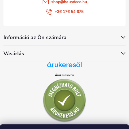
shop
@
hausdeco.hu
+36 176 54 675
Információ az Ön számára
Vásárlás
Árukereső.hu