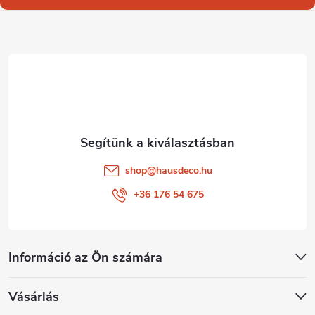
l
é
c
shop
@
hausdeco.hu
+36 176 54 675
Információ az Ön számára
Vásárlás