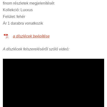
finom részletek megjelenítését
Kollekció: Luxxus
Felület: fehér
Ár 1 darabra vonatkozik
a díszlécek beépítése
A díszlécek felszereléséről szóló videó: