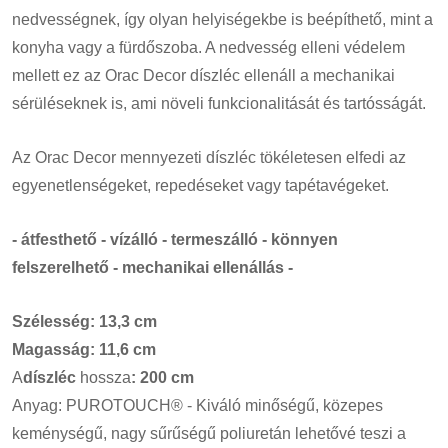
nedvességnek, így olyan helyiségekbe is beépíthető, mint a
konyha vagy a fürdőszoba. A nedvesség elleni védelem
mellett ez az Orac Decor díszléc ellenáll a mechanikai
sérüléseknek is, ami növeli funkcionalitását és tartósságát.
Az Orac Decor mennyezeti díszléc tökéletesen elfedi az
egyenetlenségeket, repedéseket vagy tapétavégeket.
- átfesthető - vízálló - termeszálló - könnyen
felszerelhető - mechanikai ellenállás -
Szélesség: 13,3 cm
Magasság: 11,6 cm
A
díszléc
hossza
: 200 cm
Anyag: PUROTOUCH® - Kiváló minőségű, közepes
keménységű, nagy sűrűségű poliuretán lehetővé teszi a