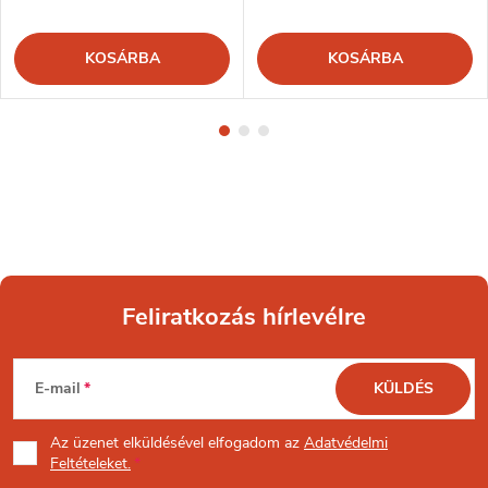
KOSÁRBA
KOSÁRBA
Feliratkozás hírlevélre
L
E-mail
KÜLDÉS
á
Az üzenet
elküldésével elfogadom az
Adatvédelmi
b
Feltételeket.