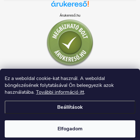
Árukereső.hu
Ez a weboldal cookie-kat használ. A weboldal
böngészésének folytatásával Ön beleegyezik azok
használatába.
További információ itt
.
Beállítások
Copyright 2026
HAUSDECO.HU
. Minden jog fenntartva.
Elfogadom
Shoptet készítette