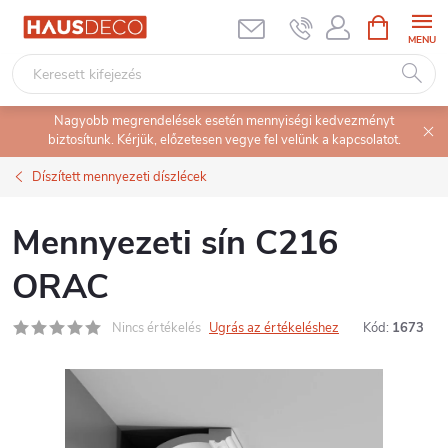
Ugrás
KOSÁR
a
fő
tartalomhoz
Nagyobb megrendelések esetén mennyiségi kedvezményt
biztosítunk. Kérjük, előzetesen vegye fel velünk a kapcsolatot.
Díszített mennyezeti díszlécek
Mennyezeti sín C216
ORAC
Nincs értékelés
Ugrás az értékeléshez
Kód:
1673