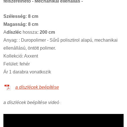
felszerelhető - Mechanikai ellenállás -
Szélesség: 8 cm
Magasság: 8 cm
A
díszléc
hossza
: 200 cm
Anyag: : Duropolimer - Sűrű polisztirol alapú, mechanikai
ellenállású, öntött polimer.
Kollekció: Axxent
Felület: fehér
Ár 1 darabra vonatkozik
a díszlécek beépítése
a díszlécek beépítése videó
: