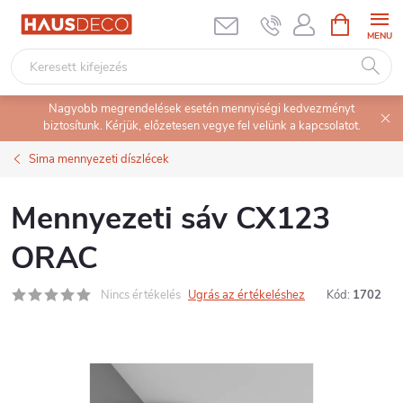
Ugrás
KOSÁR
a
fő
tartalomhoz
Nagyobb megrendelések esetén mennyiségi kedvezményt
biztosítunk. Kérjük, előzetesen vegye fel velünk a kapcsolatot.
Sima mennyezeti díszlécek
Mennyezeti sáv CX123
ORAC
Nincs értékelés
Ugrás az értékeléshez
Kód:
1702