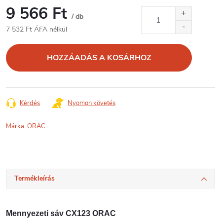
9 566 Ft
/ db
7 532 Ft ÁFA nélkül
Egységár:
HOZZÁADÁS A KOSÁRHOZ
Kérdés
Nyomon követés
Márka:
ORAC
Termékleírás
Mennyezeti sáv CX123 ORAC