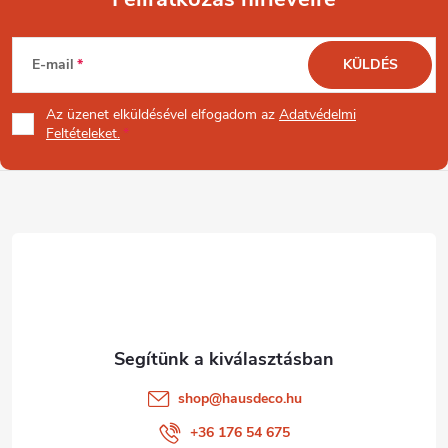
L
E-mail
KÜLDÉS
á
Az üzenet
elküldésével elfogadom az
Adatvédelmi
b
Feltételeket.
l
é
c
shop
@
hausdeco.hu
+36 176 54 675