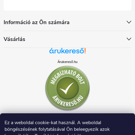
Információ az Ön számára
Vásárlás
Árukereső.hu
Ez a weboldal cookie-kat használ. A weboldal
böngészésének folytatásával Ön beleegyezik azok