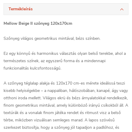
Termékleírás
Mellow Beige II szőnyeg 120x170cm
Szőnyeg világos geometrikus mintával, bézs színben.
Ez egy könnyű és harmonikus választás olyan belső terekbe, ahol a
természetes színek, az egyszerű forma és a mindennapi
funkcionalitás kulcsfontosságú.
A szőnyeg téglalap alakja és 120x170 cm-es mérete ideálissá teszi
kisebb helyiségekbe – a nappaliban, hálószobában, kanapé, ágy vagy
otthoni iroda mellett. Világos ekrü és bézs árnyalatokkal rendelkezik,
finom geometrikus mintával, amely különböző irányú csíkokból áll. A
textúrák és a vonalak finom játéka rendet és ritmust visz a belső
térbe, miközben vizuálisan semleges marad. A lapos szövésű
szerkezet biztosítja, hogy a szőnyeg jól tapadjon a padlóhoz, és