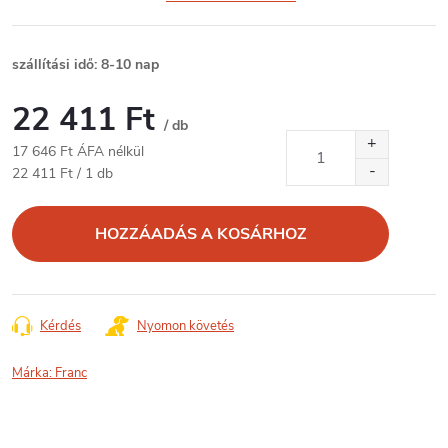
szállítási idő: 8-10 nap
22 411 Ft
/ db
17 646 Ft ÁFA nélkül
Egységár:
22 411 Ft / 1 db
HOZZÁADÁS A KOSÁRHOZ
Kérdés
Nyomon követés
Márka:
Franc