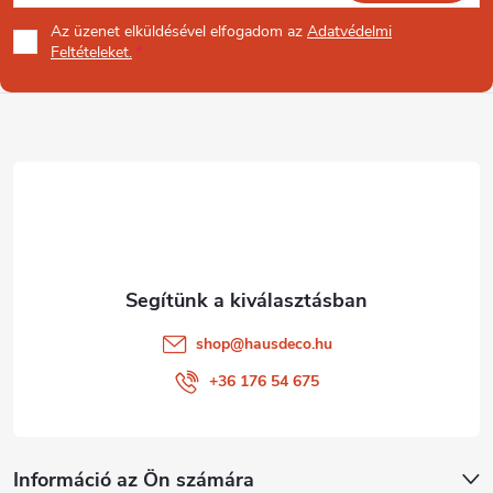
á
Az üzenet
elküldésével elfogadom az
Adatvédelmi
b
Feltételeket.
l
é
c
shop
@
hausdeco.hu
+36 176 54 675
Információ az Ön számára