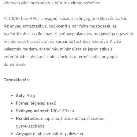
könnyen alkalmazkodjon a bútorok elrendezéséhez.
A 100%-ban RPET anyagból készült szőnyeg praktikus és tartós.
Az anyag antisztatikus, csökkenti a por felhalmozódását, és
padlófűtéshez is alkalmas. A szőnyeg alacsony magassága egyszerű
mindennapi használatot és karbantartást tesz lehetővé. Kiváló
választás modern, skandináv, minimalista és japán stílusú
enteriőrökbe, ahol az élénk színek és a természetes anyagok
dominálnak.
Termékleírás:
Súly:
4 kg
Forma:
téglalap alakú
Szőnyeg méretei:
120x170 cm
Rendeltetés:
nappaliba, hálószobába, étkezőbe,
gyerekszobába
Anyaga:
újrahasznosított poliészter