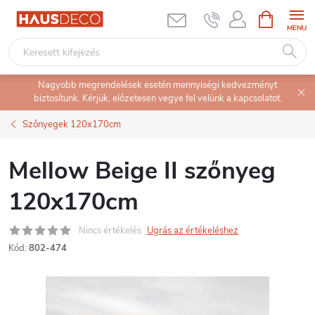
Ugrás
KOSÁR
a
fő
tartalomhoz
Nagyobb megrendelések esetén mennyiségi kedvezményt
biztosítunk. Kérjük, előzetesen vegye fel velünk a kapcsolatot.
Szőnyegek 120x170cm
Mellow Beige II szőnyeg
120x170cm
Nincs értékelés
Ugrás az értékeléshez
Kód:
802-474