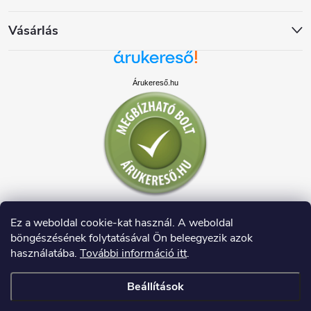
Vásárlás
Árukereső.hu
Ez a weboldal cookie-kat használ. A weboldal
böngészésének folytatásával Ön beleegyezik azok
használatába.
További információ itt
.
Beállítások