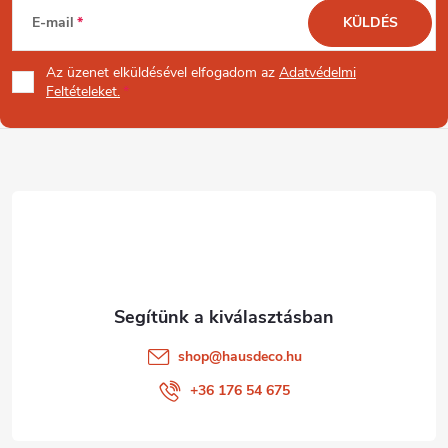
L
E-mail
KÜLDÉS
á
Az üzenet
elküldésével elfogadom az
Adatvédelmi
b
Feltételeket.
l
é
c
shop
@
hausdeco.hu
+36 176 54 675