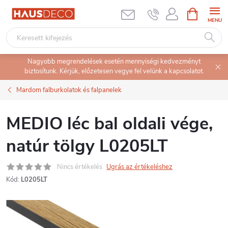
Ugrás
KOSÁR
a
fő
tartalomhoz
Nagyobb megrendelések esetén mennyiségi kedvezményt
biztosítunk. Kérjük, előzetesen vegye fel velünk a kapcsolatot.
Mardom falburkolatok és falpanelek
MEDIO léc bal oldali vége,
natúr tölgy L0205LT
Nincs értékelés
Ugrás az értékeléshez
Kód:
L0205LT