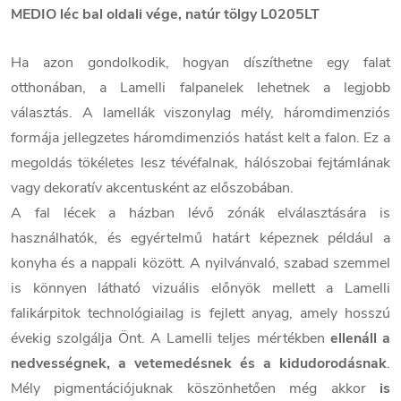
MEDIO léc bal oldali vége, natúr tölgy L0205LT
Ha azon gondolkodik, hogyan díszíthetne egy falat
otthonában, a Lamelli falpanelek lehetnek a legjobb
választás. A lamellák viszonylag mély, háromdimenziós
formája jellegzetes háromdimenziós hatást kelt a falon. Ez a
megoldás tökéletes lesz tévéfalnak, hálószobai fejtámlának
vagy dekoratív akcentusként az előszobában.
A fal lécek a házban lévő zónák elválasztására is
használhatók, és egyértelmű határt képeznek például a
konyha és a nappali között. A nyilvánvaló, szabad szemmel
is könnyen látható vizuális előnyök mellett a Lamelli
falikárpitok technológiailag is fejlett anyag, amely hosszú
évekig szolgálja Önt. A Lamelli teljes mértékben
ellenáll a
nedvességnek, a vetemedésnek és a kidudorodásnak
.
Mély pigmentációjuknak köszönhetően még akkor
is