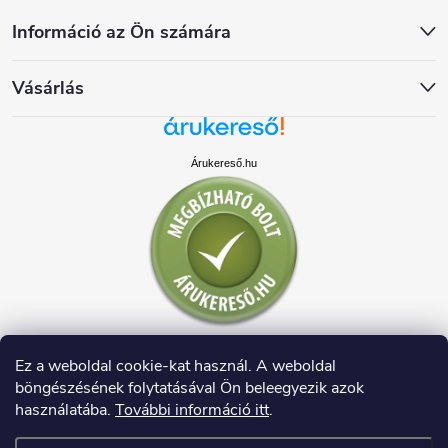
Információ az Ön számára
Vásárlás
Árukereső.hu
Ez a weboldal cookie-kat használ. A weboldal
böngészésének folytatásával Ön beleegyezik azok
használatába.
További információ itt
.