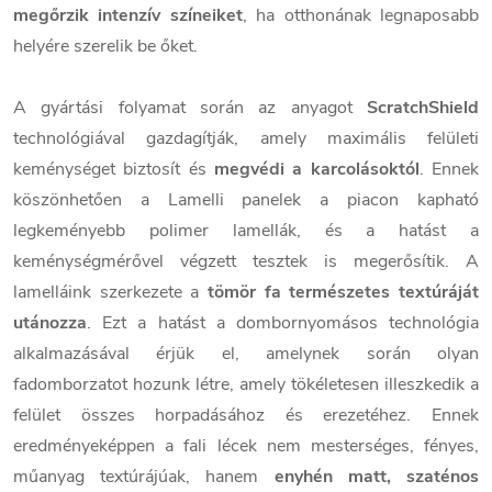
megőrzik intenzív színeiket
, ha otthonának legnaposabb
helyére szerelik be őket.
A gyártási folyamat során az anyagot
ScratchShield
technológiával gazdagítják, amely maximális felületi
keménységet biztosít és
megvédi a karcolásoktól
. Ennek
köszönhetően a Lamelli panelek a piacon kapható
legkeményebb polimer lamellák, és a hatást a
keménységmérővel végzett tesztek is megerősítik. A
lamelláink szerkezete a
tömör fa természetes textúráját
utánozza
. Ezt a hatást a dombornyomásos technológia
alkalmazásával érjük el, amelynek során olyan
fadomborzatot hozunk létre, amely tökéletesen illeszkedik a
felület összes horpadásához és erezetéhez. Ennek
eredményeképpen a fali lécek nem mesterséges, fényes,
műanyag textúrájúak, hanem
enyhén matt, szaténos