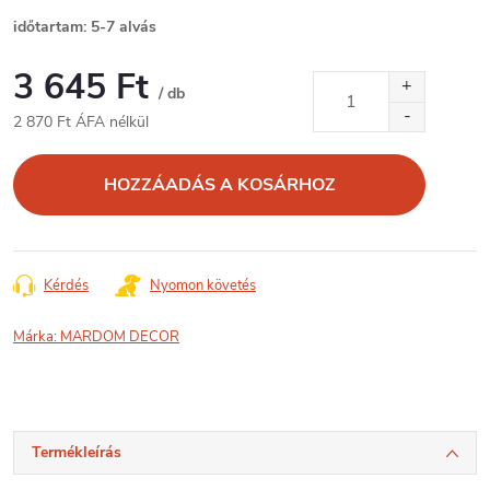
időtartam: 5-7 alvás
3 645 Ft
/ db
2 870 Ft ÁFA nélkül
Egységár:
HOZZÁADÁS A KOSÁRHOZ
Kérdés
Nyomon követés
Márka:
MARDOM DECOR
Termékleírás