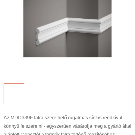
Az MDD339F falra szerelhető rugalmas sínt is rendkívül
könnyű felszerelni - egyszerűen vásárolja meg a gyártó által
ajánlott ragasztót a termék falra történő rögzítéséhez.