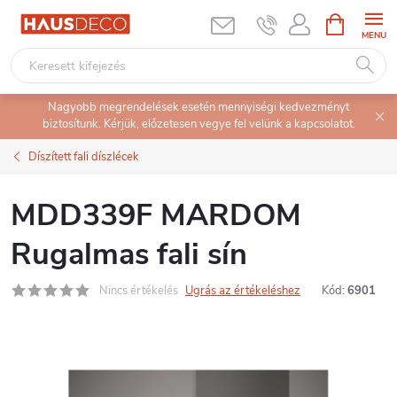
Ugrás
KOSÁR
a
fő
tartalomhoz
Nagyobb megrendelések esetén mennyiségi kedvezményt
biztosítunk. Kérjük, előzetesen vegye fel velünk a kapcsolatot.
Díszített fali díszlécek
MDD339F MARDOM
Rugalmas fali sín
Nincs értékelés
Ugrás az értékeléshez
Kód:
6901