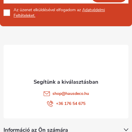
á
Az üzenet
elküldésével elfogadom az
Adatvédelmi
b
Feltételeket.
l
é
c
shop
@
hausdeco.hu
+36 176 54 675
Információ az Ön számára