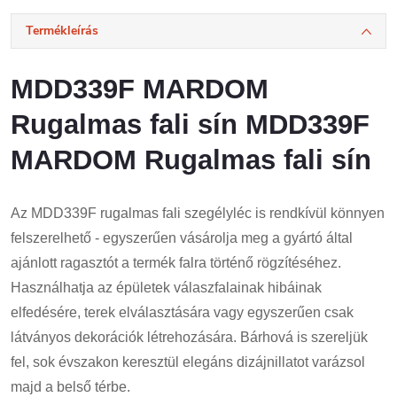
Termékleírás
MDD339F MARDOM
Rugalmas fali sín MDD339F
MARDOM Rugalmas fali sín
Az MDD339F rugalmas fali szegélyléc is rendkívül könnyen
felszerelhető - egyszerűen vásárolja meg a gyártó által
ajánlott ragasztót a termék falra történő rögzítéséhez.
Használhatja az épületek válaszfalainak hibáinak
elfedésére, terek elválasztására vagy egyszerűen csak
látványos dekorációk létrehozására. Bárhová is szereljük
fel, sok évszakon keresztül elegáns dizájnillatot varázsol
majd a belső térbe.