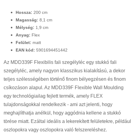
Hossza:
200 cm
Magasság:
8,1 cm
Mélység:
1,9 cm
Anyag:
Flex
Felület:
matt
EAN kód:
5901694451442
Az MDD339F Flexibilis fali szegélyléc egy stukkó fali
szegélyléc, amely nagyon klasszikus kialakítású, a dekor
teljes szélességében történő finom bélyegzésen és finom
csíkozáson alapul. Az MDD339F Flexible Wall Moulding
egy technológiailag fejlett termék, amely FLEX
tulajdonságokkal rendelkezik - ami azt jelenti, hogy
meghajlíthatja anélkül, hogy aggódnia kellene a stukkó
törése miatt. Ezáltal ideális a lekerekített felületekre, például
oszlopokra vagy oszlopokra való felszereléshez.