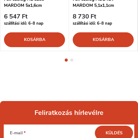
MARDOM 5x1,6cm
MARDOM 5,1x1,1cm
6 547 Ft
8 730 Ft
szállítási idő: 6-8 nap
szállítási idő: 6-8 nap
KOSÁRBA
KOSÁRBA
Feliratkozás hírlevélre
L
E-mail
KÜLDÉS