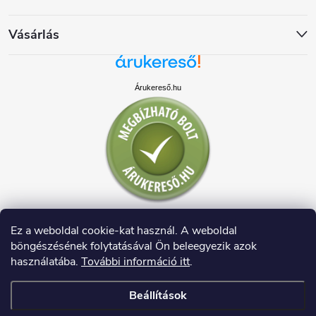
Vásárlás
Árukereső.hu
Ez a weboldal cookie-kat használ. A weboldal
böngészésének folytatásával Ön beleegyezik azok
használatába.
További információ itt
.
Beállítások