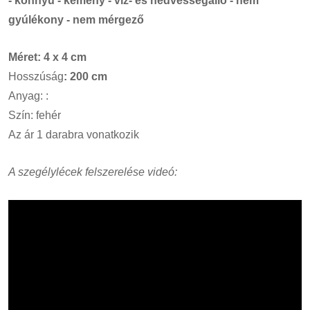
- könnyű - kemény - víz- és nedvességálló - nem
gyúlékony - nem mérgező
Méret: 4 x 4 cm
Hosszúság
: 200 cm
Anyag: :
Szín: fehér
Az ár 1 darabra vonatkozik
A szegélylécek felszerelése videó: