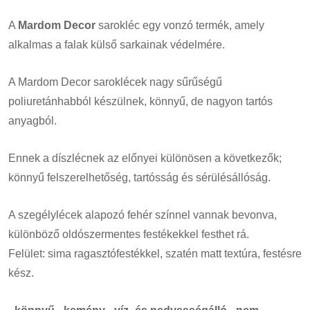
A
Mardom Decor
sarokléc egy vonzó termék, amely
alkalmas a falak külső sarkainak védelmére.
A Mardom Decor saroklécek nagy sűrűségű
poliuretánhabból készülnek, könnyű, de nagyon tartós
anyagból.
Ennek a díszlécnek az előnyei különösen a következők;
könnyű felszerelhetőség, tartósság és sérülésállóság.
A szegélylécek alapozó fehér színnel vannak bevonva,
különböző oldószermentes festékekkel festhet rá.
Felület: sima ragasztófestékkel, szatén matt textúra, festésre
kész.