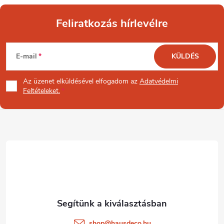
Feliratkozás hírlevélre
L
E-mail
KÜLDÉS
á
Az üzenet
elküldésével elfogadom az
Adatvédelmi
b
Feltételeket.
l
é
c
shop
@
hausdeco.hu