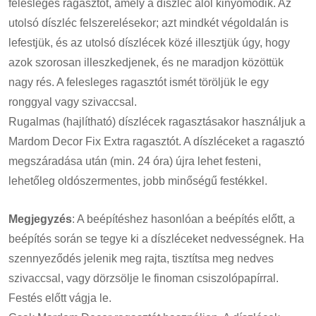
felesleges ragasztót, amely a díszléc alól kinyomódik. Az
utolsó díszléc felszerelésekor; azt mindkét végoldalán is
lefestjük, és az utolsó díszlécek közé illesztjük úgy, hogy
azok szorosan illeszkedjenek, és ne maradjon közöttük
nagy rés. A felesleges ragasztót ismét töröljük le egy
ronggyal vagy szivaccsal.
Rugalmas (hajlítható) díszlécek ragasztásakor használjuk a
Mardom Decor Fix Extra ragasztót. A díszléceket a ragasztó
megszáradása után (min. 24 óra) újra lehet festeni,
lehetőleg oldószermentes, jobb minőségű festékkel.
Megjegyzés
: A beépítéshez hasonlóan a beépítés előtt, a
beépítés során se tegye ki a díszléceket nedvességnek. Ha
szennyeződés jelenik meg rajta, tisztítsa meg nedves
szivaccsal, vagy dörzsölje le finoman csiszolópapírral.
Festés előtt vágja le.