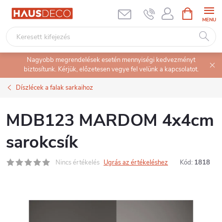
Ugrás
KOSÁR
a
fő
tartalomhoz
Nagyobb megrendelések esetén mennyiségi kedvezményt
biztosítunk. Kérjük, előzetesen vegye fel velünk a kapcsolatot.
Díszlécek a falak sarkaihoz
MDB123 MARDOM 4x4cm
sarokcsík
Nincs értékelés
Ugrás az értékeléshez
Kód:
1818