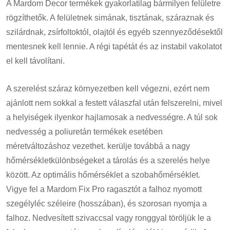
A Mardom Decor termékek gyakorlatilag bármilyen felületre
rögzíthetők. A felületnek simának, tisztának, száraznak és
szilárdnak, zsírfoltoktól, olajtól és egyéb szennyeződésektől
mentesnek kell lennie. A régi tapétát és az instabil vakolatot
el kell távolítani.
A szerelést száraz környezetben kell végezni, ezért nem
ajánlott nem sokkal a festett válaszfal után felszerelni, mivel
a helyiségek ilyenkor hajlamosak a nedvességre. A túl sok
nedvesség a poliuretán termékek esetében
méretváltozáshoz vezethet. kerülje továbbá a nagy
hőmérsékletkülönbségeket a tárolás és a szerelés helye
között. Az optimális hőmérséklet a szobahőmérséklet.
Vigye fel a Mardom Fix Pro ragasztót a falhoz nyomott
szegélyléc széleire (hosszában), és szorosan nyomja a
falhoz. Nedvesített szivaccsal vagy ronggyal töröljük le a