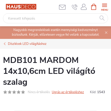
Ugrás
KOSÁR
a
fő
tartalomhoz
Nagyobb megrendelések esetén mennyiségi kedvezményt
biztosítunk. Kérjük, előzetesen vegye fel velünk a kapcsolatot.
Díszlécek LED világításhoz
MDB101 MARDOM
14x10,6cm LED világító
szalag
Nincs értékelés
Ugrás az értékeléshez
Kód:
1543