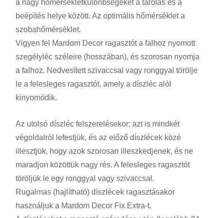
a nagy hőmérsékletkülönbségeket a tárolás és a
beépítés helye között. Az optimális hőmérséklet a
szobahőmérséklet.
Vigyen fel Mardom Decor ragasztót a falhoz nyomott
szegélyléc széleire (hosszában), és szorosan nyomja
a falhoz. Nedvesített szivaccsal vagy ronggyal törölje
le a felesleges ragasztót, amely a díszléc alól
kinyomódik.
Az utolsó díszléc felszerelésekor; azt is mindkét
végoldalról lefestjük, és az előző díszlécek közé
illesztjük, hogy azok szorosan illeszkedjenek, és ne
maradjon közöttük nagy rés. A felesleges ragasztót
töröljük le egy ronggyal vagy szivaccsal.
Rugalmas (hajlítható) díszlécek ragasztásakor
használjuk a Mardom Decor Fix Extra-t.