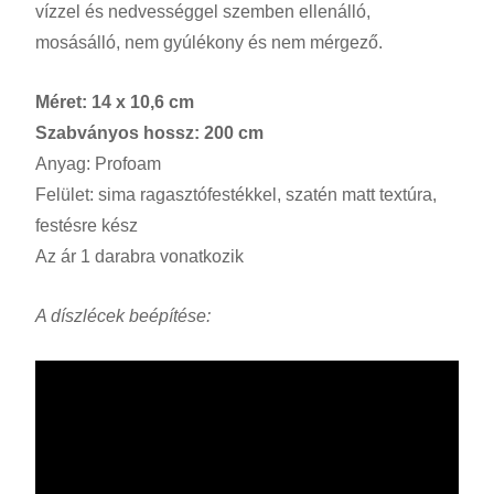
vízzel és nedvességgel szemben ellenálló,
mosásálló, nem gyúlékony és nem mérgező.
Méret: 14 x 10,6 cm
Szabványos hossz: 200 cm
Anyag: Profoam
Felület: sima ragasztófestékkel, szatén matt textúra,
festésre kész
Az ár 1 darabra vonatkozik
A díszlécek beépítése: