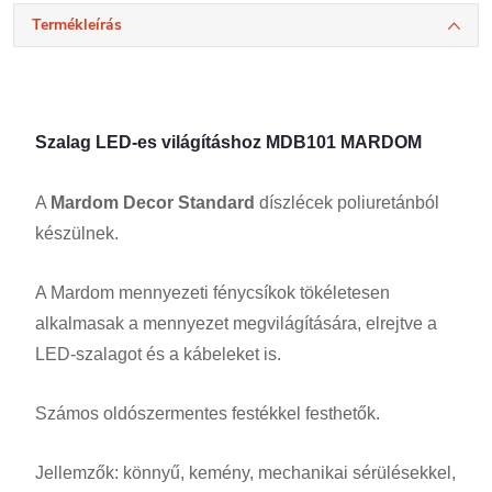
Termékleírás
Szalag LED-es világításhoz MDB101 MARDOM
A
Mardom Decor Standard
díszlécek poliuretánból
készülnek.
A Mardom mennyezeti fénycsíkok tökéletesen
alkalmasak a mennyezet megvilágítására, elrejtve a
LED-szalagot és a kábeleket is.
Számos oldószermentes festékkel festhetők.
Jellemzők: könnyű, kemény, mechanikai sérülésekkel,