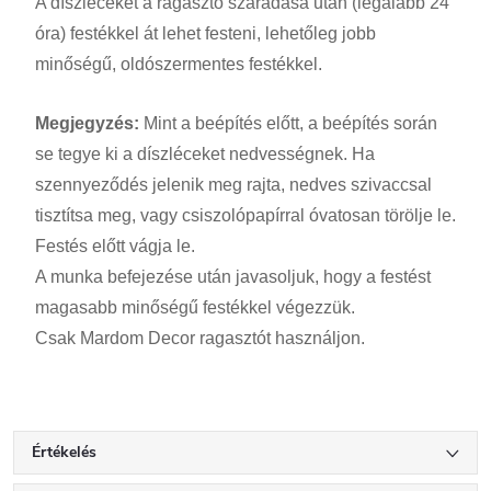
A díszléceket a ragasztó száradása után (legalább 24
óra) festékkel át lehet festeni, lehetőleg jobb
minőségű, oldószermentes festékkel.
Megjegyzés:
Mint a beépítés előtt, a beépítés során
se tegye ki a díszléceket nedvességnek. Ha
szennyeződés jelenik meg rajta, nedves szivaccsal
tisztítsa meg, vagy csiszolópapírral óvatosan törölje le.
Festés előtt vágja le.
A munka befejezése után javasoljuk, hogy a festést
magasabb minőségű festékkel végezzük.
Csak Mardom Decor ragasztót használjon.
Értékelés