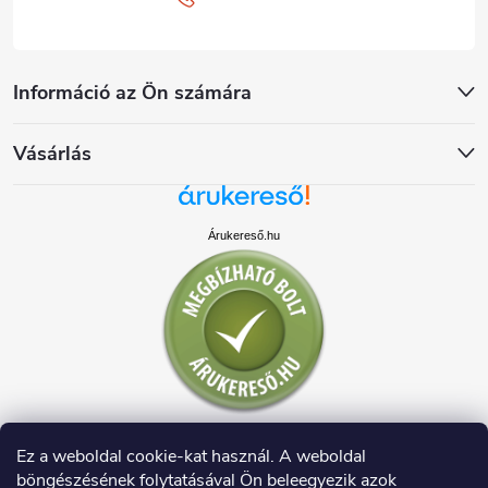
Információ az Ön számára
Vásárlás
Árukereső.hu
Ez a weboldal cookie-kat használ. A weboldal
böngészésének folytatásával Ön beleegyezik azok