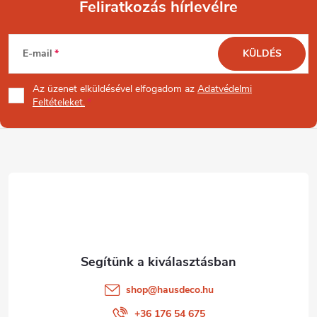
Feliratkozás hírlevélre
L
E-mail
KÜLDÉS
á
Az üzenet
elküldésével elfogadom az
Adatvédelmi
b
Feltételeket.
l
é
c
shop
@
hausdeco.hu
+36 176 54 675