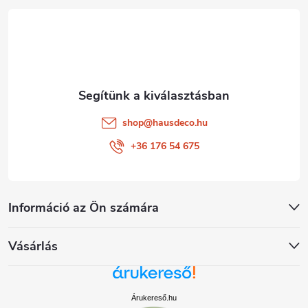
é
c
shop
@
hausdeco.hu
+36 176 54 675
Információ az Ön számára
Vásárlás
Árukereső.hu