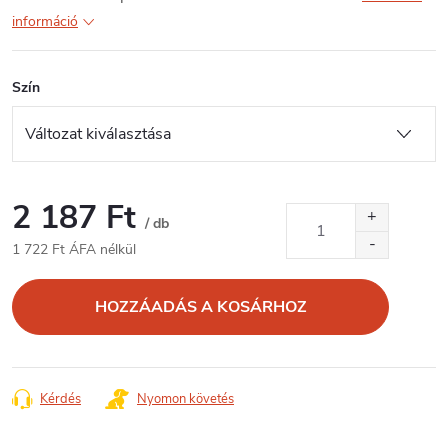
információ
Szín
2 187 Ft
/ db
1 722 Ft ÁFA nélkül
Egységár:
HOZZÁADÁS A KOSÁRHOZ
Kérdés
Nyomon követés