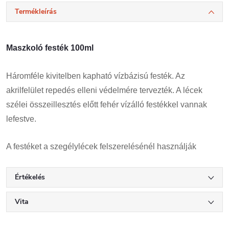
Termékleírás
Maszkoló festék 100ml
Háromféle kivitelben kapható vízbázisú festék. Az
akrilfelület repedés elleni védelmére tervezték. A lécek
szélei összeillesztés előtt fehér vízálló festékkel vannak
lefestve.
A festéket a szegélylécek felszerelésénél használják
Értékelés
Vita