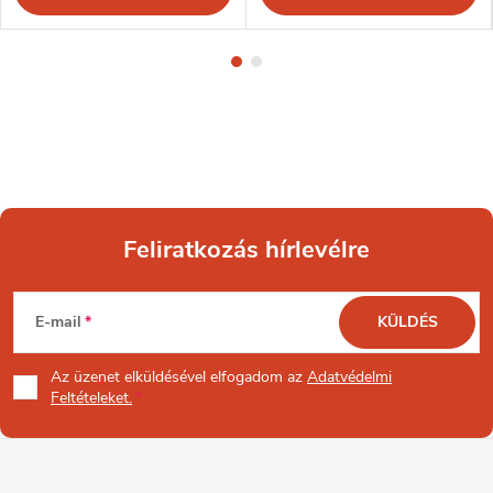
Feliratkozás hírlevélre
L
E-mail
KÜLDÉS
á
Az üzenet
elküldésével elfogadom az
Adatvédelmi
b
Feltételeket.
l