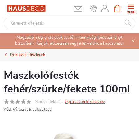
Ugrás
KOSÁR
a
fő
tartalomhoz
Nagyobb megrendelések esetén mennyiségi kedvezményt
biztosítunk. Kérjük, előzetesen vegye fel velünk a kapcsolatot.
Dekoratív díszlécek
Maszkolófesték
fehér/szürke/fekete 100ml
Nincs értékelés
Ugrás az értékeléshez
Kód:
Változat kiválasztása