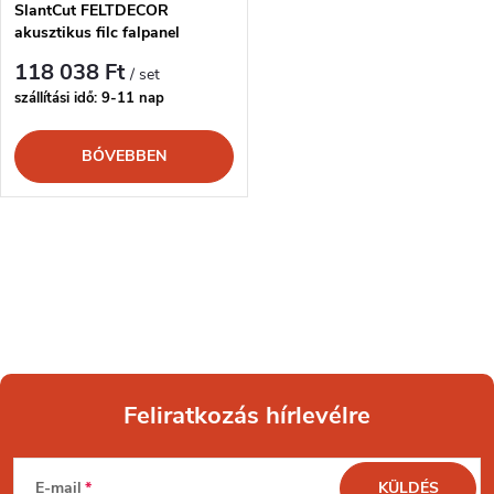
SlantCut FELTDECOR
akusztikus filc falpanel
118 038 Ft
/ set
szállítási idő: 9-11 nap
BŐVEBBEN
L
i
s
t
Feliratkozás hírlevélre
a
L
i
E-mail
KÜLDÉS