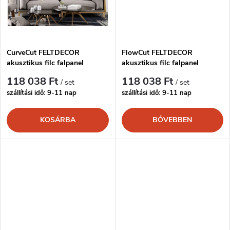
e
t
z
á
é
CurveCut FELTDECOR
FlowCut FELTDECOR
akusztikus filc falpanel
akusztikus filc falpanel
j
s
118 038 Ft
118 038 Ft
/ set
/ set
a
szállítási idő: 9-11 nap
szállítási idő: 9-11 nap
e
KOSÁRBA
BŐVEBBEN