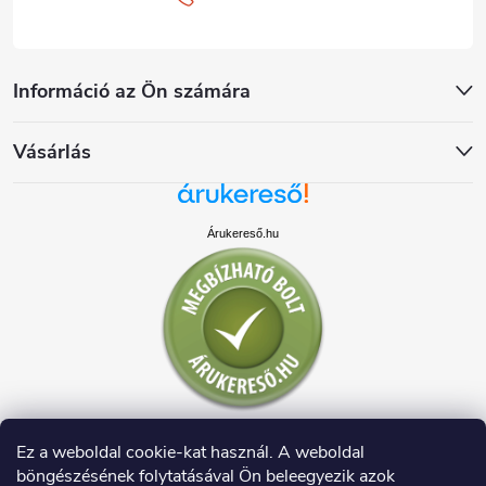
Információ az Ön számára
Vásárlás
Árukereső.hu
Ez a weboldal cookie-kat használ. A weboldal
böngészésének folytatásával Ön beleegyezik azok