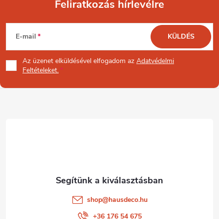
Feliratkozás hírlevélre
L
E-mail
KÜLDÉS
á
Az üzenet
elküldésével elfogadom az
Adatvédelmi
b
Feltételeket.
l
é
c
shop
@
hausdeco.hu
+36 176 54 675