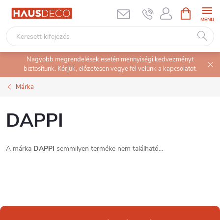
Ugrás
KOSÁR
a
fő
tartalomhoz
Nagyobb megrendelések esetén mennyiségi kedvezményt
biztosítunk. Kérjük, előzetesen vegye fel velünk a kapcsolatot.
Márka
DAPPI
A márka
DAPPI
semmilyen terméke nem található...