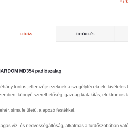
Márk
LEÍRÁS
ÉRTÉKELÉS
ARDOM MD354 padlószalag
éhány fontos jellemzője ezeknek a szegélyléceknek: kivételes
zemben, könnyű szerelhetőség, gazdag kialakítás, elektromos 
ehér, sima felületű, alapozó festékkel.
agas víz- és nedvességállóság, alkalmas a fürdőszobában való