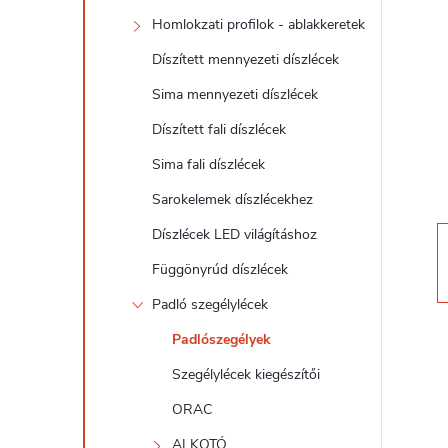
d
Homlokzati profilok - ablakkeretek
a
Díszített mennyezeti díszlécek
l
Sima mennyezeti díszlécek
Díszített fali díszlécek
s
Sima fali díszlécek
ó
Sarokelemek díszlécekhez
Díszlécek LED világításhoz
p
Függönyrúd díszlécek
a
Padló szegélylécek
Padlószegélyek
n
Szegélylécek kiegészítői
e
ORAC
ALKOTÓ