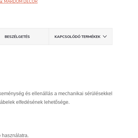
a:
MARDOM DECOR
BESZÉLGETÉS
KAPCSOLÓDÓ TERMÉKEK
 keménység és ellenállás a mechanikai sérülésekkel
kábelek elfedésének lehetősége.
 használatra.