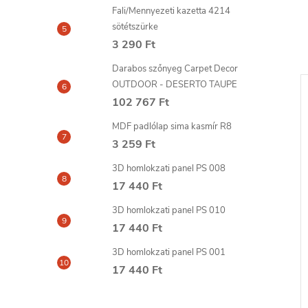
Fali/Mennyezeti kazetta 4214
sötétszürke
3 290 Ft
Darabos szőnyeg Carpet Decor
OUTDOOR - DESERTO TAUPE
102 767 Ft
MDF padlólap sima kasmír R8
3 259 Ft
3D homlokzati panel PS 008
17 440 Ft
3D homlokzati panel PS 010
17 440 Ft
3D homlokzati panel PS 001
cor MAX ragasztó
MARDOM glett hézagokhoz
17 440 Ft
és stukkó javításához 330g
4 436 Ft