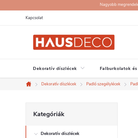
Ugrás
Nagyobb megrendelése
a
Kapcsolat
fő
tartalomhoz
Dekoratív díszlécek
Falburkolatok és
Dekoratív díszlécek
Padló szegélylécek
Pad
Kezdőlap
O
Kategóriák
Kategóriák
átugrása
l
Dekoratív díszlécek