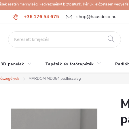
k esetén mennyiségi kedvezményt biztosítunk. Kérjük, előzetesen vegye fel 
+36 176 54 675
shop@hausdeco.hu
 3D panelek
Tapéták és fotótapéták
Padló
lószegélyek
MARDOM MD354 padlószalag
M
p