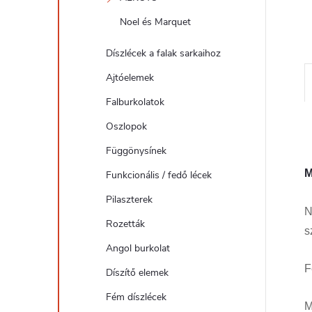
l
Noel és Marquet
Díszlécek a falak sarkaihoz
Ajtóelemek
Falburkolatok
Oszlopok
Függönysínek
M
Funkcionális / fedő lécek
Pilaszterek
N
Rozetták
s
Angol burkolat
F
Díszítő elemek
Fém díszlécek
M