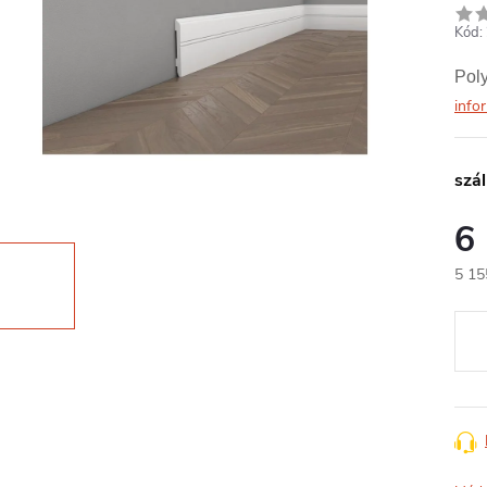
Kód:
Poly
info
szál
6
5 15
Egys