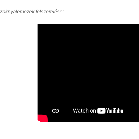
zoknyalemezek felszerelése: