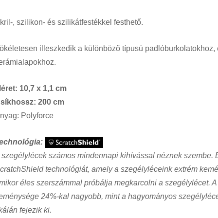
kril-, szilikon- és szilikátfestékkel festhető.
ökéletesen illeszkedik a különböző típusú padlóburkolatokhoz, 
erámialapokhoz.
éret: 10,7 x 1,1 cm
síkhossz: 200 cm
nyag: Polyforce
echnológia:
 szegélylécek számos mindennapi kihívással néznek szembe. Ezt mi
cratchShield technológiát, amely a szegélyléceink extrém kemén
mikor éles szerszámmal próbálja megkarcolni a szegélylécet. A 
eménysége 24%-kal nagyobb, mint a hagyományos szegélyléce
kálán fejezik ki.