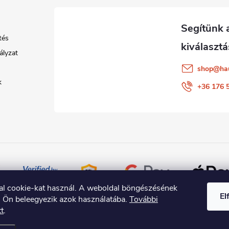
tés
ályzat
shop
@
ha
k
+36 176 
al cookie-kat használ. A weboldal böngészésének
El
l Ön beleegyezik azok használatába.
További
tt
.