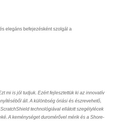
és elegáns befejezésként szolgál a
 is jól tudjuk. Ezért fejlesztettük ki az innovatív
yítéséből áll. A különbség óriási és észrevehető,
ScratchShield technológiával ellátott szegélylécek
ké. A keménységet duromérővel mérik és a Shore-