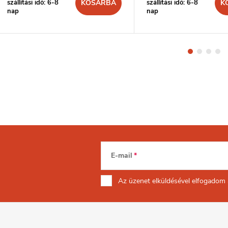
szállítási idő: 6-8
szállítási idő: 6-8
KOSÁRBA
K
nap
nap
E-mail
Az üzenet
elküldésével elfogadom