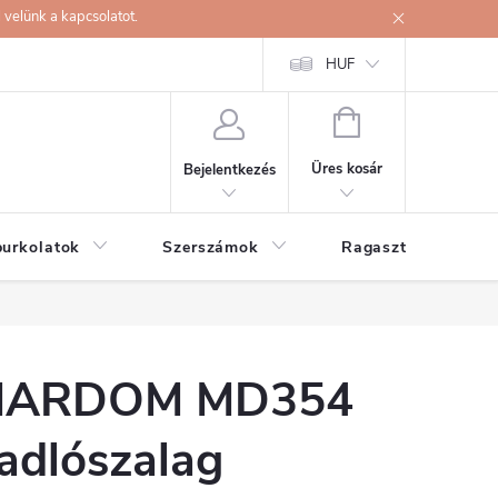
velünk a kapcsolatot.
HUF
KOSÁR
Üres kosár
Bejelentkezés
burkolatok
Szerszámok
Ragasztók
ARDOM MD354
adlószalag