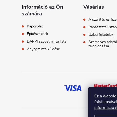
l
Információ az Ön
Vásárlás
számára
é
A szállítás és fize
Kapcsolat
Panasztételi szab
c
Építészeknek
Üzleti feltételek
DAPPI szövetminta lista
Személyes adato
feldolgozása
Anyagminta küldése
Ez a webold
folytatásáva
információ i