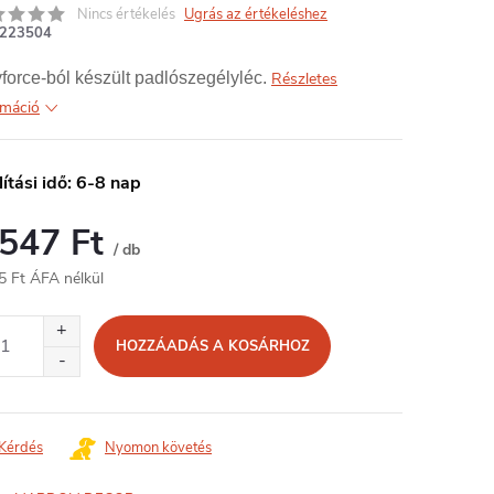
Nincs értékelés
Ugrás az értékeléshez
223504
force-ból készült padlószegélyléc.
Részletes
rmáció
lítási idő: 6-8 nap
 547 Ft
/ db
5 Ft ÁFA nélkül
égár:
HOZZÁADÁS A KOSÁRHOZ
Kérdés
Nyomon követés