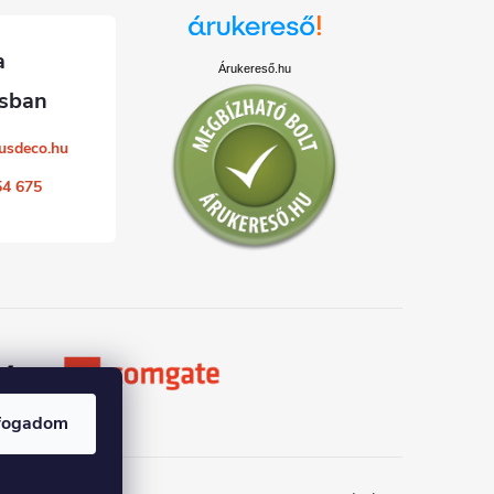
Árukereső.hu
usdeco.hu
54 675
fogadom