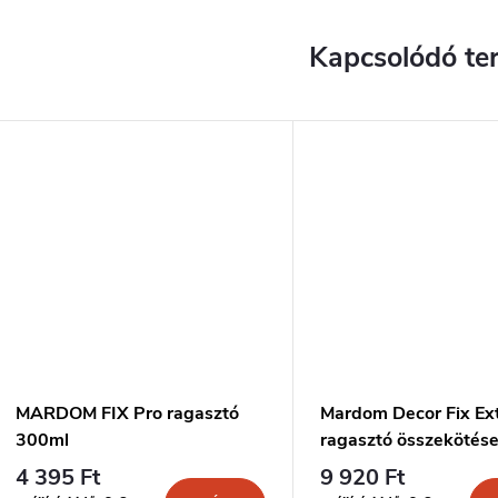
Kapcsolódó te
MARDOM FIX Pro ragasztó
Mardom Decor Fix Ex
300ml
ragasztó összekötés
300ml
4 395 Ft
9 920 Ft