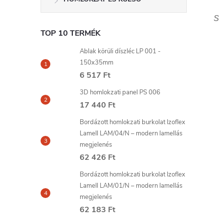
S
TOP 10 TERMÉK
Ablak körüli díszléc LP 001 -
150x35mm
6 517 Ft
3D homlokzati panel PS 006
17 440 Ft
Bordázott homlokzati burkolat Izoflex
Lamell LAM/04/N – modern lamellás
megjelenés
62 426 Ft
Bordázott homlokzati burkolat Izoflex
Lamell LAM/01/N – modern lamellás
megjelenés
62 183 Ft