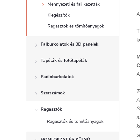
Mennyezeti és fali kazetták
A
Kiegészítők
Ragasztók és tömítőanyagok
T
k
Falburkolatok és 3D panelek
M
Tapéták és fotótapéták
C
A
Padlóburkolatok
T
Szerszámok
A
S
Ragasztók
a
Ragasztók és tömítőanyagok
k
s
HOMLOKZAT ÉS KÜLSŐ