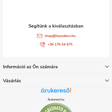
c
shop
@
hausdeco.hu
+36 176 54 675
Információ az Ön számára
Vásárlás
Árukereső.hu