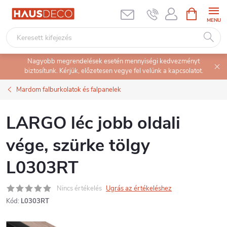
Ugrás
KOSÁR
a
fő
tartalomhoz
Nagyobb megrendelések esetén mennyiségi kedvezményt
biztosítunk. Kérjük, előzetesen vegye fel velünk a kapcsolatot.
Mardom falburkolatok és falpanelek
LARGO léc jobb oldali
vége, szürke tölgy
L0303RT
Nincs értékelés
Ugrás az értékeléshez
Kód:
L0303RT