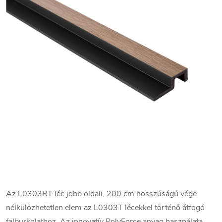
Az L0303RT léc jobb oldali, 200 cm hosszúságú vége
nélkülözhetetlen elem az L0303T lécekkel történő átfogó
falburkolathoz. Az innovatív PolyForce anyag használata