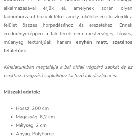
alkalmazásával érjük el, amelynek során olyan
fadomborzatot hozunk létre, amely tökéletesen illeszkedik a
felület összes horpadásához és erezetéhez. Ennek
eredményeképpen a fali lécek nem mesterséges, fényes,
műanyag textúrájúak, hanem
enyhén matt, szaténos
felületűek
.
Kínálatunkban megtalálja a bal oldali végzáró sapkát és az
ezekhez a végzáró sapkákhoz tartozó fali díszlécet is.
Műszaki adatok:
Hossz: 200 cm
Magasság: 6,2 cm
Mélység: 2 cm
Anyag: PolyForce