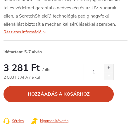
teljes védelmet garantál a nedvesség és az UV-sugarak
ellen, a ScratchShield® technológia pedig nagyfokú
ellenállást biztosít a mechanikai sérülésekkel szemben.
Részletes információ
időtartam: 5-7 alvás
3 281 Ft
/ db
2 583 Ft ÁFA nélkül
Egységár:
HOZZÁADÁS A KOSÁRHOZ
Kérdés
Nyomon követés