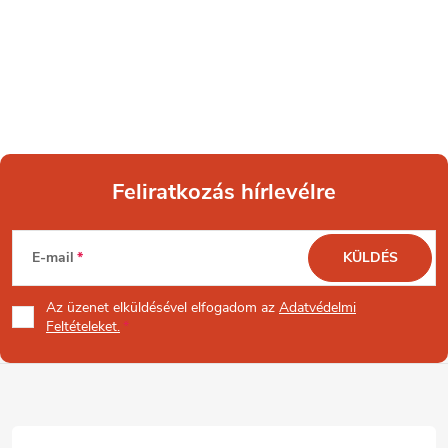
Feliratkozás hírlevélre
L
E-mail
KÜLDÉS
á
Az üzenet
elküldésével elfogadom az
Adatvédelmi
b
Feltételeket.
l
é