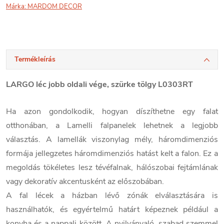
Márka:
MARDOM DECOR
Termékleírás
LARGO léc jobb oldali vége, szürke tölgy L0303RT
Ha azon gondolkodik, hogyan díszíthetne egy falat
otthonában, a Lamelli falpanelek lehetnek a legjobb
választás. A lamellák viszonylag mély, háromdimenziós
formája jellegzetes háromdimenziós hatást kelt a falon. Ez a
megoldás tökéletes lesz tévéfalnak, hálószobai fejtámlának
vagy dekoratív akcentusként az előszobában.
A fal lécek a házban lévő zónák elválasztására is
használhatók, és egyértelmű határt képeznek például a
konyha és a nappali között. A nyilvánvaló, szabad szemmel