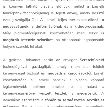
is könnyen látható vizuális előnyök mellett a Lamelli
falikárpitok technológiailag is fejlett anyag, amely hosszú
évekig szolgálja Önt. A Lamelli teljes mértékben
ellenáll a
nedvességnek, a deformációnak és a kidudorodásnak
.
Mély pigmentációjuknak köszönhetően még akkor
is
megőrzik intenzív színeiket
, ha otthonának legnaposabb
helyére szerelik fel őket.
A gyártási folyamat során az anyagot
ScratchShield
technológiával gazdagítják, amely maximális felületi
keménységet biztosít és
megvédi a karcolásoktól
. Ennek
köszönhetően a Lamelli panelek a piacon kapható
legkeményebb polimer lamellák, és a hatást a
keménységmérővel végzett tesztek is megerősítik. A
lamelláink szerkezete a
tömör fa természetes textúráját
utánozza
. Ezt a hatást a dombornyomásos technológia